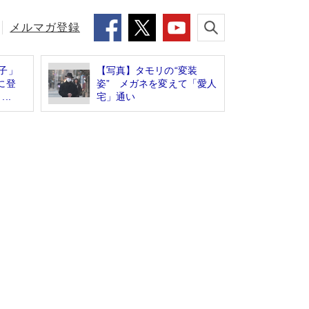
メルマガ登録
子」
【写真】タモリの“変装
に登
姿” メガネを変えて「愛人
..
宅」通い