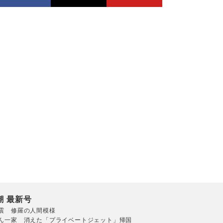
潮 最新号
震 修羅の人間模様
ん一家 消えた「プライベートジェット」帰国