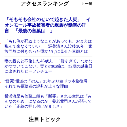
アクセスランキング
一覧
「そもそも会社のせいで起きた人災」 イ
オンモール事故被害者の親族が慟哭の証
言 「最後の言葉は…」
「もし俺が死ぬようなことがあっても、おまえは
飛んで来なくていい」 渥美清さん没後30年 家
族同然に付き合った盟友だけに見せた素顔とは
妻の親友と不倫した46歳夫 「賢すぎて、なかな
かつついてこない」妻との結婚は、32歳の誕生日
に出されたビーフシチュー
“爆死”報道の「のん」13年ぶり連ドラ本格復帰
それでも視聴者の評判が上々な理由
横浜流星も佐藤二朗も「断罪」される空気は「み
んなのため」になるのか 養老孟司さんが語って
いた「正義の押し付けがましさ」
注目トピック