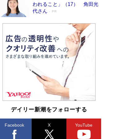
われること」（17） 角田光
ンガ」も収録
Book Bang
代さん
PR
美輪明宏 晩年の回答を集めた『ほほえんで生き
るための人生相談』がランクイン［エンターテイ
メントベストセラー］
Book Bang
「『火垂るの墓』は、大嘘である」原作者が抱き
続けた“自責の念”とは…「自己憐憫は描きたくな
い」監督が徹底的にこだわったこと（後編） #
戦争の記憶
Book Bang
入社10年目にして最下位の営業がトップに大逆
転 上司の“意外な一言”から生まれた「雑談のテ
クニック」とは
Book Bang
皇室はなぜ世界から尊敬されているのか？ 「天
皇陛下はお元気でおられるか」がサウジ国王の第
一声になる理由
Book Bang
デイリー新潮をフォローする
Facebook
X
YouTube