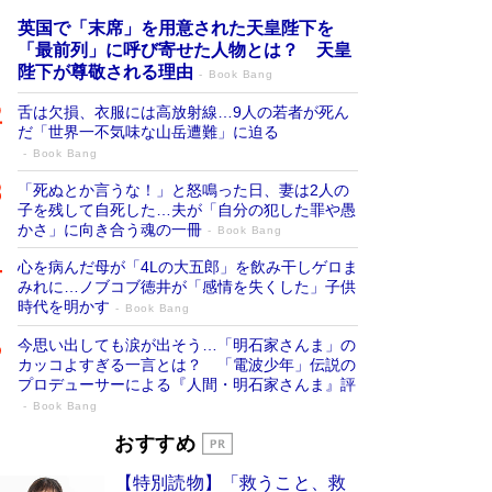
英国で「末席」を用意された天皇陛下を
「最前列」に呼び寄せた人物とは？ 天皇
陛下が尊敬される理由
Book Bang
舌は欠損、衣服には高放射線…9人の若者が死ん
だ「世界一不気味な山岳遭難」に迫る
Book Bang
「死ぬとか言うな！」と怒鳴った日、妻は2人の
子を残して自死した…夫が「自分の犯した罪や愚
かさ」に向き合う魂の一冊
Book Bang
心を病んだ母が「4Lの大五郎」を飲み干しゲロま
みれに…ノブコブ徳井が「感情を失くした」子供
時代を明かす
Book Bang
今思い出しても涙が出そう…「明石家さんま」の
カッコよすぎる一言とは？ 「電波少年」伝説の
プロデューサーによる『人間・明石家さんま』評
Book Bang
「宇宙兄弟」最終46巻がベストセラー1
おすすめ
位 宇宙開発への関心を押し上げた18年の
【特別読物】「救うこと、救
物語に幕 特装版には「宇宙で描かれたマ