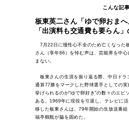
こんな記
板東英二さん「ゆで卵おまへ
「出演料も交通費も要らん」
7月22日に慢性心不全のため亡くなった
さん（享年86）を悼む声は、芸能界を中心
まない。
板東さんの生涯を振り返る際、中日ドラ
通算77勝をマークした野球選手としての実
挙げられるのが“ゆで卵好き”の数々のエピ
ある。1969年に現役を引退し、テレビに
移した板東さんは、79年開始の生放送番組
福亭鶴瓶が脇を固めた。