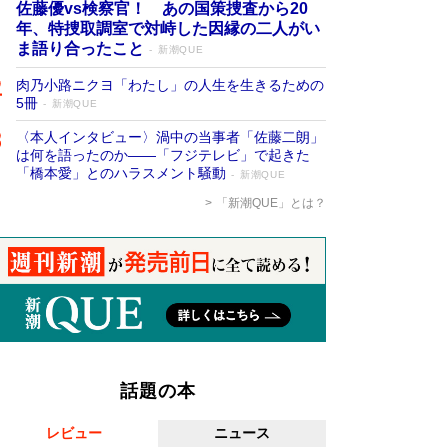
佐藤優vs検察官！ あの国策捜査から20
年、特捜取調室で対峙した因縁の二人がい
ま語り合ったこと
新潮QUE
肉乃小路ニクヨ「わたし」の人生を生きるための
5冊
新潮QUE
〈本人インタビュー〉渦中の当事者「佐藤二朗」
は何を語ったのか――「フジテレビ」で起きた
「橋本愛」とのハラスメント騒動
新潮QUE
「新潮QUE」とは？
話題の本
レビュー
ニュース