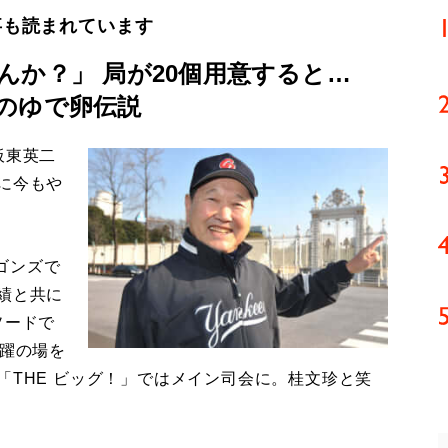
事も読まれています
んか？」 局が20個用意すると…
のゆで卵伝説
板東英二
に今もや
ゴンズで
績と共に
ソードで
活躍の場を
「THE ビッグ！」ではメイン司会に。桂文珍と笑