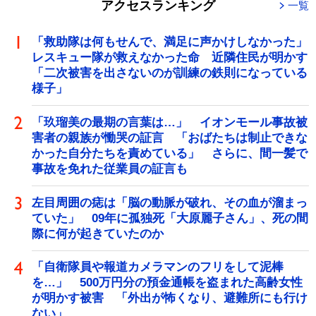
アクセスランキング
一覧
「救助隊は何もせんで、満足に声かけしなかった」
レスキュー隊が救えなかった命 近隣住民が明かす
「二次被害を出さないのが訓練の鉄則になっている
様子」
「玖瑠美の最期の言葉は…」 イオンモール事故被
害者の親族が慟哭の証言 「おばたちは制止できな
かった自分たちを責めている」 さらに、間一髪で
事故を免れた従業員の証言も
左目周囲の痣は「脳の動脈が破れ、その血が溜まっ
ていた」 09年に孤独死「大原麗子さん」、死の間
際に何が起きていたのか
「自衛隊員や報道カメラマンのフリをして泥棒
を…」 500万円分の預金通帳を盗まれた高齢女性
が明かす被害 「外出が怖くなり、避難所にも行け
ない」