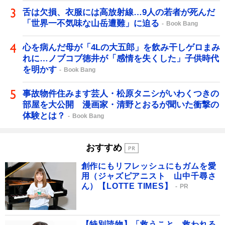
舌は欠損、衣服には高放射線…9人の若者が死んだ
「世界一不気味な山岳遭難」に迫る
Book Bang
心を病んだ母が「4Lの大五郎」を飲み干しゲロまみ
れに…ノブコブ徳井が「感情を失くした」子供時代
を明かす
Book Bang
事故物件住みます芸人・松原タニシがいわくつきの
部屋を大公開 漫画家・清野とおるが聞いた衝撃の
体験とは？
Book Bang
おすすめ
創作にもリフレッシュにもガムを愛
用（ジャズピアニスト 山中千尋さ
ん）【LOTTE TIMES】
PR
【特別読物】「救うこと、救われる