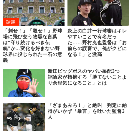
話題
「刺せ！」「殺せ！」野球
炎上の白井一行球審はキレ
場に飛び交う物騒な言葉
やすいことで有名だっ
は“守り続けるべき伝
た……野村克也監督は「お
統”か…変化を好まない野
前らの誤審で、俺がクビに
球界に投じられた一石の意
なる！」と激高
義
新庄ビッグボスのヤバい采配3つ
評論家が指摘する「勝てないことよ
り余程気になること」とは
「ざまあみろ！」と絶叫 判定に納
得がいかず「暴言」を吐いた監督3
人