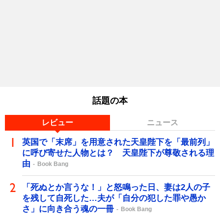
話題の本
レビュー
ニュース
英国で「末席」を用意された天皇陛下を「最前列」
に呼び寄せた人物とは？ 天皇陛下が尊敬される理
由
Book Bang
「死ぬとか言うな！」と怒鳴った日、妻は2人の子
を残して自死した…夫が「自分の犯した罪や愚か
さ」に向き合う魂の一冊
Book Bang