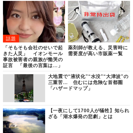
話題
「そもそも会社のせいで起
薬剤師が教える、災害時に
きた人災」 イオンモール
需要度が高い市販薬一覧
事故被害者の親族が慟哭の
証言 「最後の言葉は…」
大地震で“液状化”“水没”“大津波”の
三重苦… 住むには危険な首都圏
「ハザードマップ」
【一夜にして1700人が犠牲】知られ
ざる「湖水爆発の悲劇」とは