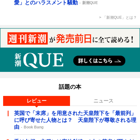
愛」とのハラスメント騒動
新潮QUE
「新潮QUE」とは？
話題の本
レビュー
ニュース
英国で「末席」を用意された天皇陛下を「最前列」
に呼び寄せた人物とは？ 天皇陛下が尊敬される理
由
Book Bang