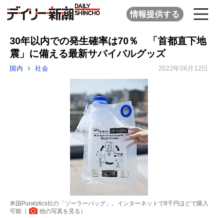
情報提供する
30年以内での発生確率は70％ 「首都直下地
震」に備える最新サバイバルグッズ
国内
社会
2022年06月12日
米国Puralytics社の「ソーラーバッグ」。インターネットで8千円ほどで購入
可能（
他の写真を見る
）