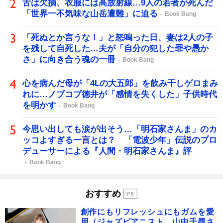
舌は欠損、衣服には高放射線…9人の若者が死んだ
「世界一不気味な山岳遭難」に迫る
Book Bang
「死ぬとか言うな！」と怒鳴った日、妻は2人の子
を残して自死した…夫が「自分の犯した罪や愚か
さ」に向き合う魂の一冊
Book Bang
心を病んだ母が「4Lの大五郎」を飲み干しゲロまみ
れに…ノブコブ徳井が「感情を失くした」子供時代
を明かす
Book Bang
今思い出しても涙が出そう…「明石家さんま」のカ
ッコよすぎる一言とは？ 「電波少年」伝説のプロ
デューサーによる『人間・明石家さんま』評
Book Bang
おすすめ
創作にもリフレッシュにもガムを愛
用（ジャズピアニスト 山中千尋さ