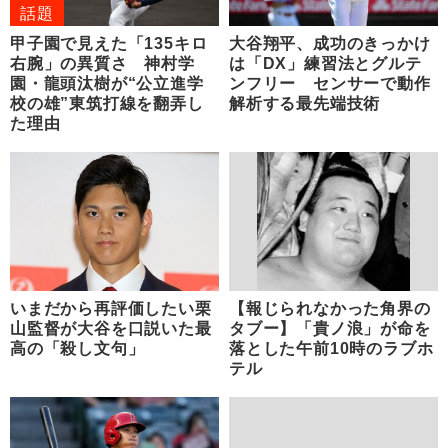
話題
甲子園で見えた「135キロ
大谷翔平、成功のきっかけ
右腕」の異質さ 神村学
は「DX」練習法とグルテ
園・龍頭汰樹が“公立進学
ンフリー センサーで動作
校の雄”東筑打線を翻弄し
解析する最先端技術
た理由
いまだから再評価したい栗
【報じられなかった角界の
山監督が大谷を口説いた最
タブー】「貴ノ浪」が命を
高の「殺し文句」
落とした午前10時のラブホ
テル