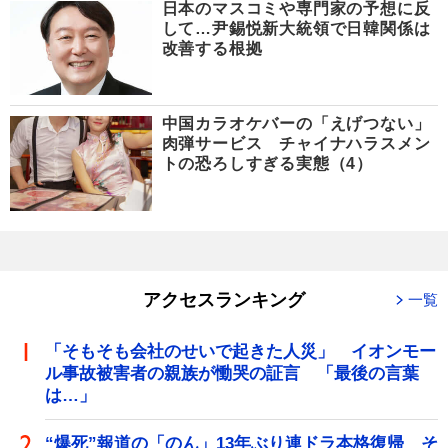
日本のマスコミや専門家の予想に反
して…尹錫悦新大統領で日韓関係は
改善する根拠
中国カラオケバーの「えげつない」
肉弾サービス チャイナハラスメン
トの恐ろしすぎる実態（4）
アクセスランキング
一覧
「そもそも会社のせいで起きた人災」 イオンモー
ル事故被害者の親族が慟哭の証言 「最後の言葉
は…」
“爆死”報道の「のん」13年ぶり連ドラ本格復帰 そ