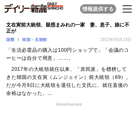
情報提供する
文在寅前大統領、疑惑まみれの一家 妻、息子、娘に不
正が
国際
韓国・北朝鮮
2022年05月23日
「生活必需品の購入は100円ショップで」「会議のコ
ーヒーは自分で用意」……。
2017年の大統領就任以来、「庶民派」を標榜して
きた韓国の文在寅（ムンジェイン）前大統領（69）。
だが今月9日に大統領を退任した文氏に、就任直後の
余裕はなかった。...
Advertisement