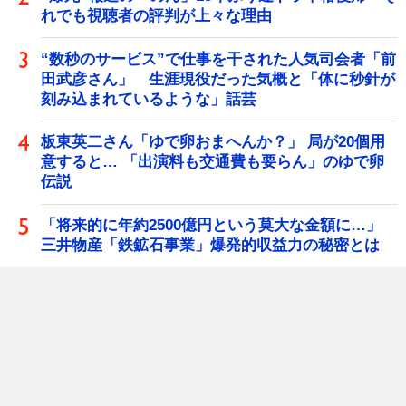
れでも視聴者の評判が上々な理由
“数秒のサービス”で仕事を干された人気司会者「前
田武彦さん」 生涯現役だった気概と「体に秒針が
刻み込まれているような」話芸
板東英二さん「ゆで卵おまへんか？」 局が20個用
意すると… 「出演料も交通費も要らん」のゆで卵
伝説
「将来的に年約2500億円という莫大な金額に…」
三井物産「鉄鉱石事業」爆発的収益力の秘密とは