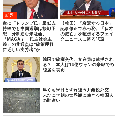
話題
遂に「トランプ氏」最低支
【韓国】「衰退する日本」
持率でも中間選挙は接戦予
記事修正で赤っ恥、「日本
想…分断進む米社会、
の滅亡」を喧伝するフェイ
「MAGA」「民主社会主
クニュースに躍る悲哀
義」の共通点は“政策理解
に乏しい支持者”か
韓国で政権交代、文在寅は逮捕され
る？ 本人は14億ウォンの豪邸での
隠居を表明
早くも米日とすれ違う尹錫悦外交
未だに李朝の世界観に生きる韓国人
の勘違い