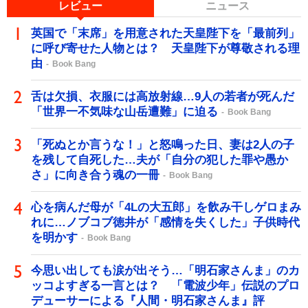
レビュー
ニュース
英国で「末席」を用意された天皇陛下を「最前列」
に呼び寄せた人物とは？ 天皇陛下が尊敬される理
由
Book Bang
舌は欠損、衣服には高放射線…9人の若者が死んだ
「世界一不気味な山岳遭難」に迫る
Book Bang
「死ぬとか言うな！」と怒鳴った日、妻は2人の子
を残して自死した…夫が「自分の犯した罪や愚か
さ」に向き合う魂の一冊
Book Bang
心を病んだ母が「4Lの大五郎」を飲み干しゲロまみ
れに…ノブコブ徳井が「感情を失くした」子供時代
を明かす
Book Bang
今思い出しても涙が出そう…「明石家さんま」のカ
ッコよすぎる一言とは？ 「電波少年」伝説のプロ
デューサーによる『人間・明石家さんま』評