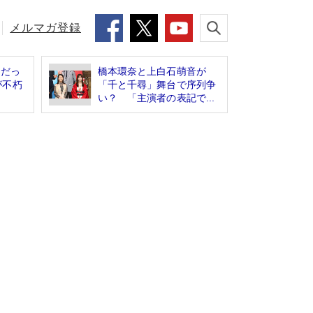
メルマガ登録
門だっ
橋本環奈と上白石萌音が
が不朽
「千と千尋」舞台で序列争
い？ 「主演者の表記で...