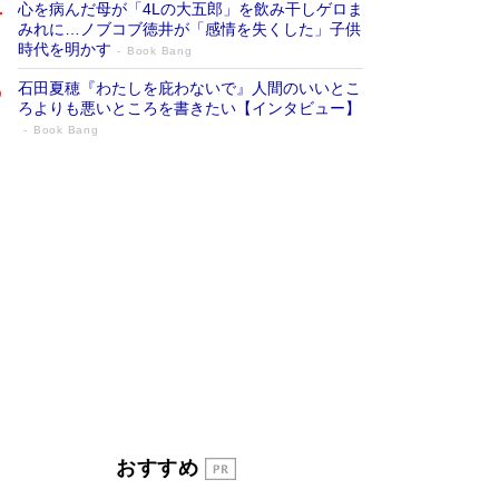
心を病んだ母が「4Lの大五郎」を飲み干しゲロま
みれに…ノブコブ徳井が「感情を失くした」子供
時代を明かす
Book Bang
石田夏穂『わたしを庇わないで』人間のいいとこ
ろよりも悪いところを書きたい【インタビュー】
Book Bang
「叱って伸びるやつは、褒めたらもっと伸
びる」俳優・高嶋政伸が家族に教わっ
た“人を育てるコツ”…芸への考え方を明か
す
Book Bang
「『火垂るの墓』は、大嘘である」原作者が抱き
続けた“自責の念”とは…「自己憐憫は描きたくな
い」監督が徹底的にこだわったこと（後編） #
戦争の記憶
Book Bang
美輪明宏 晩年の回答を集めた『ほほえんで生き
るための人生相談』がランクイン［エンターテイ
メントベストセラー］
Book Bang
「宇宙兄弟」最終46巻がベストセラー1位 宇宙
おすすめ
開発への関心を押し上げた18年の物語に幕 特装
版には「宇宙で描かれたマンガ」も収録