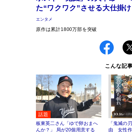
た“ワクワク”させる大仕掛け
エンタメ
原作は累計1800万部を突破
こんな記
話題
板東英二さん「ゆで卵おまへ
「鬼滅の
んか？」 局が20個用意する
由 女性