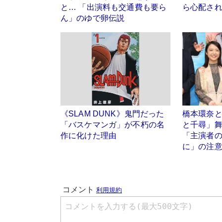
と… 「出演料も交通費も要ら
ら心配さ
ん」のゆで卵伝説
《SLAM DUNK》鬼門だった
橋本環奈
「バスケマンガ」が不朽の名
と千尋」
作に化けた理由
「主演者
に」の注