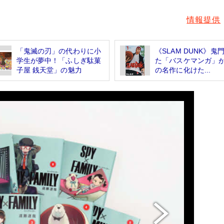
情報提供
「鬼滅の刃」の代わりに小
《SLAM DUNK》鬼
学生が夢中！「ふしぎ駄菓
た「バスケマンガ」
子屋 銭天堂」の魅力
の名作に化けた...