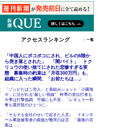
アクセスランキング
一覧
「中国人にボコボコにされ、ビルの6階か
ら突き落とされた」 「闇バイト」 トク
リュウの使い捨てにされた悲惨すぎる実
態 募集時の約束は「月収300万円」も、
組織に入った瞬間、「お前たちは…」
「ゾンビたばこ売人」と肩組みショット「小園海
斗」に注がれる“厳しい視線” 昨季の首位打者も
今季は打撃低調、守備にも不安 「レギュラー剥
奪も選択肢のひとつに」
「そもそも会社のせいで起きた人災」 イオンモ
ール事故被害者の親族が慟哭の証言 「最後の言
葉は…」