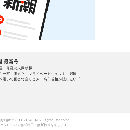
潮 最新号
震 修羅の人間模様
ん一家 消えた「プライベートジェット」帰国
を履いて国会で座りこみ 高市首相が隠したい「...
pyright © SHINCHOSHA All Rights Reserved.
データについて無断転用・無断転載を禁じます。