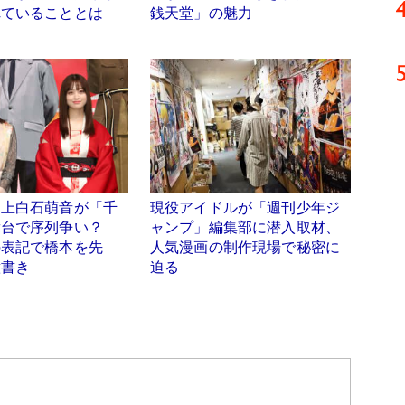
れていることとは
銭天堂」の魅力
と上白石萌音が「千
現役アイドルが「週刊少年ジ
舞台で序列争い？
ャンプ」編集部に潜入取材、
の表記で橋本を先
人気漫画の制作現場で秘密に
意書き
迫る