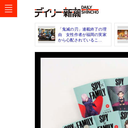
「鬼滅の刃」連載終了の理
由 女性作者が福岡の実家
から心配されているこ...