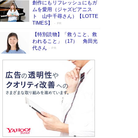
創作にもリフレッシュにもガ
Book Bang
ムを愛用（ジャズピアニス
「不意に涙が出そうに…」高嶋政伸が明かし
ト 山中千尋さん）【LOTTE
た“13歳の娘を暴行する役”への葛藤 インティマ
TIMES】
PR
シーコーディネーターに支えられたNHK『大奥』
の裏側
Book Bang
【特別読物】「救うこと、救
われること」（17） 角田光
代さん
PR