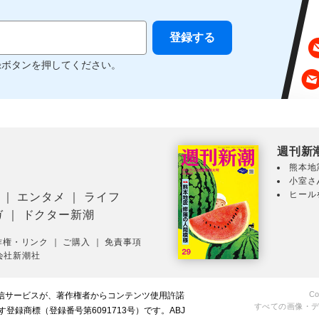
録ボタンを押してください。
週刊新
熊本地
小室さ
ヒール
｜
エンタメ
｜
ライフ
ガ
｜
ドクター新潮
作権・リンク
｜
ご購入
｜
免責事項
会社新潮社
Co
配信サービスが、著作権者からコンテンツ使用許諾
すべての画像・
録商標（登録番号第6091713号）です。ABJ