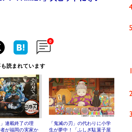
0
事も読まれています
刃」連載終了の理
「鬼滅の刃」の代わりに小学
作者が福岡の実家か
生が夢中！「ふしぎ駄菓子屋