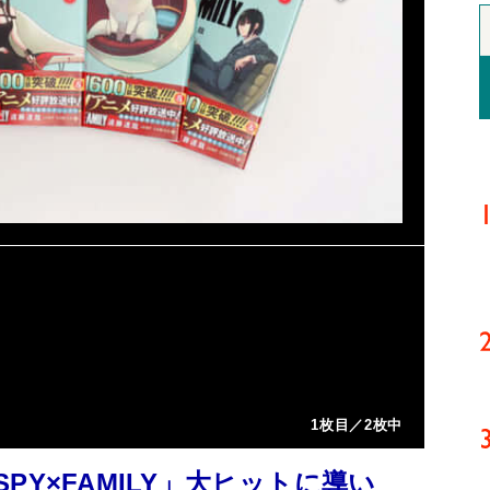
1枚目／2枚中
Y×FAMILY」大ヒットに導い