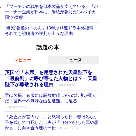
「プーチンの戦争を日本製品が支えている」「パ
ートナー企業が日本に」米紙が報じた“スパイ天
国”の実態
“爆死”報道の「のん」13年ぶり連ドラ本格復帰
それでも視聴者の評判が上々な理由
話題の本
レビュー
ニュース
英国で「末席」を用意された天皇陛下を
「最前列」に呼び寄せた人物とは？ 天皇
陛下が尊敬される理由
Book Bang
舌は欠損、衣服には高放射線…9人の若者が死ん
だ「世界一不気味な山岳遭難」に迫る
Book Bang
「死ぬとか言うな！」と怒鳴った日、妻は2人の
子を残して自死した…夫が「自分の犯した罪や愚
かさ」に向き合う魂の一冊
Book Bang