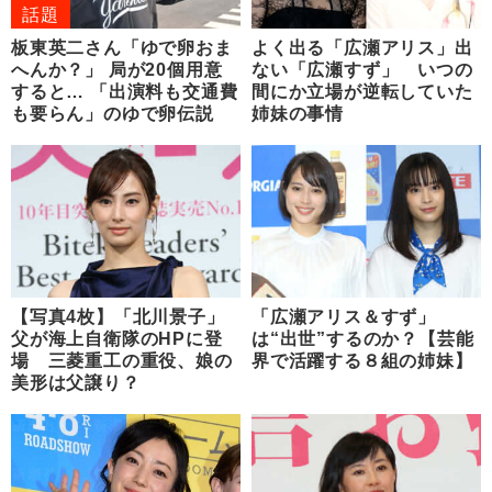
話題
板東英二さん「ゆで卵おま
よく出る「広瀬アリス」出
へんか？」 局が20個用意
ない「広瀬すず」 いつの
すると… 「出演料も交通費
間にか立場が逆転していた
も要らん」のゆで卵伝説
姉妹の事情
【写真4枚】「北川景子」
「広瀬アリス＆すず」
父が海上自衛隊のHPに登
は“出世”するのか？【芸能
場 三菱重工の重役、娘の
界で活躍する８組の姉妹】
美形は父譲り？