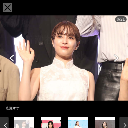
9/21
広瀬すず