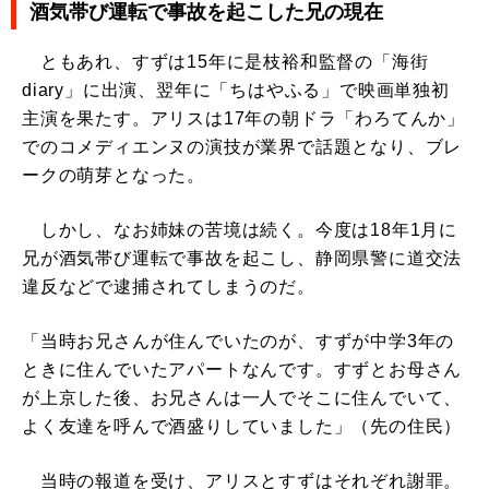
酒気帯び運転で事故を起こした兄の現在
ともあれ、すずは15年に是枝裕和監督の「海街
diary」に出演、翌年に「ちはやふる」で映画単独初
主演を果たす。アリスは17年の朝ドラ「わろてんか」
でのコメディエンヌの演技が業界で話題となり、ブレ
ークの萌芽となった。
しかし、なお姉妹の苦境は続く。今度は18年1月に
兄が酒気帯び運転で事故を起こし、静岡県警に道交法
違反などで逮捕されてしまうのだ。
「当時お兄さんが住んでいたのが、すずが中学3年の
ときに住んでいたアパートなんです。すずとお母さん
が上京した後、お兄さんは一人でそこに住んでいて、
よく友達を呼んで酒盛りしていました」（先の住民）
当時の報道を受け、アリスとすずはそれぞれ謝罪。