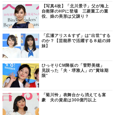
【写真4枚】「北川景子」父が海上
自衛隊のHPに登場 三菱重工の重
役、娘の美形は父譲り？
「広瀬アリス＆すず」は“出世”する
のか？【芸能界で活躍する８組の姉
妹】
ひっそりCM降板の「菅野美穂」
見誤った「夫・堺雅人」の“賞味期
限”
「菊川怜」表舞台から消えても富
豪 夫の資産は300億円以上