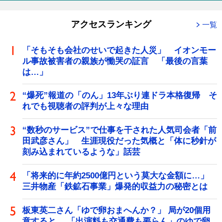
アクセスランキング
一覧
「そもそも会社のせいで起きた人災」 イオンモー
ル事故被害者の親族が慟哭の証言 「最後の言葉
は…」
“爆死”報道の「のん」13年ぶり連ドラ本格復帰 そ
れでも視聴者の評判が上々な理由
“数秒のサービス”で仕事を干された人気司会者「前
田武彦さん」 生涯現役だった気概と「体に秒針が
刻み込まれているような」話芸
「将来的に年約2500億円という莫大な金額に…」
三井物産「鉄鉱石事業」爆発的収益力の秘密とは
板東英二さん「ゆで卵おまへんか？」 局が20個用
意すると… 「出演料も交通費も要らん」のゆで卵