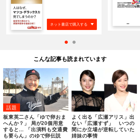
ネット書店で購入する
こんな記事も読まれています
話題
板東英二さん「ゆで卵おま
よく出る「広瀬アリス」出
へんか？」 局が20個用意
ない「広瀬すず」 いつの
すると… 「出演料も交通費
間にか立場が逆転していた
も要らん」のゆで卵伝説
姉妹の事情