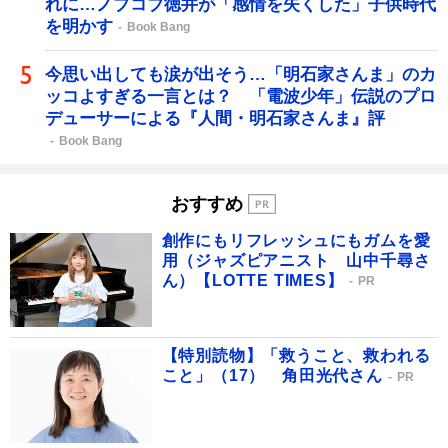
れに…ノブコブ徳井が「感情を失くした」子供時代
を明かす
Book Bang
今思い出しても涙が出そう…「明石家さんま」のカ
ッコよすぎる一言とは？ 「電波少年」伝説のプロ
デューサーによる『人間・明石家さんま』評
Book Bang
おすすめ
創作にもリフレッシュにもガムを愛
用（ジャズピアニスト 山中千尋さ
ん）【LOTTE TIMES】
PR
【特別読物】「救うこと、救われる
こと」（17） 角田光代さん
PR