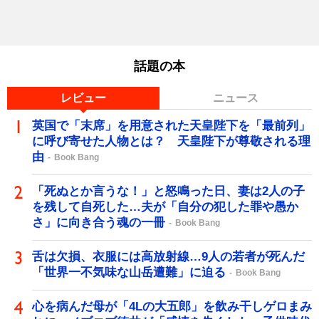
話題の本
レビュー
ニュース
英国で「末席」を用意された天皇陛下を「最前列」
に呼び寄せた人物とは？ 天皇陛下が尊敬される理
由
Book Bang
「死ぬとか言うな！」と怒鳴った日、妻は2人の子
を残して自死した…夫が「自分の犯した罪や愚か
さ」に向き合う魂の一冊
Book Bang
舌は欠損、衣服には高放射線…9人の若者が死んだ
「世界一不気味な山岳遭難」に迫る
Book Bang
心を病んだ母が「4Lの大五郎」を飲み干しゲロまみ