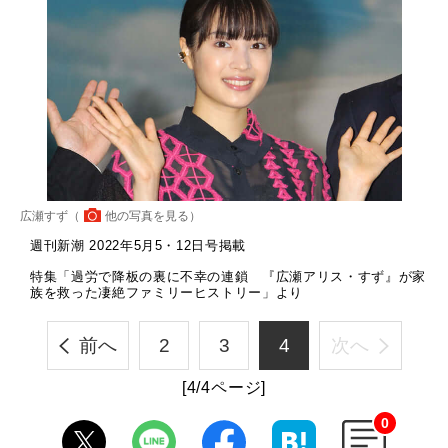
広瀬すず（
他の写真を見る
）
週刊新潮 2022年5月5・12日号掲載
特集「過労で降板の裏に不幸の連鎖 『広瀬アリス・すず』が家
族を救った凄絶ファミリーヒストリー」より
前へ
2
3
4
次へ
[4/4ページ]
0