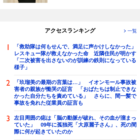
アクセスランキング
一覧
「救助隊は何もせんで、満足に声かけしなかった」
レスキュー隊が救えなかった命 近隣住民が明かす
「二次被害を出さないのが訓練の鉄則になっている
様子」
「玖瑠美の最期の言葉は…」 イオンモール事故被
害者の親族が慟哭の証言 「おばたちは制止できな
かった自分たちを責めている」 さらに、間一髪で
事故を免れた従業員の証言も
左目周囲の痣は「脳の動脈が破れ、その血が溜まっ
ていた」 09年に孤独死「大原麗子さん」、死の間
際に何が起きていたのか