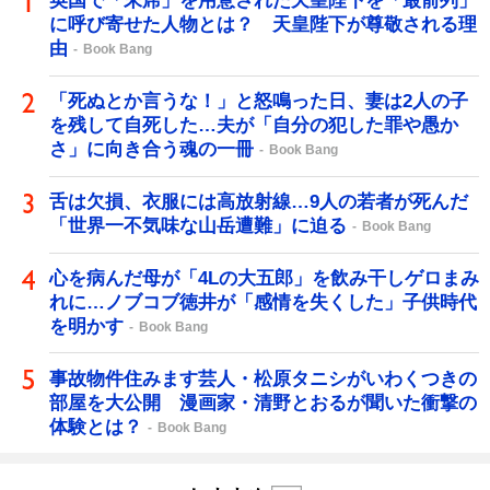
英国で「末席」を用意された天皇陛下を「最前列」
に呼び寄せた人物とは？ 天皇陛下が尊敬される理
由
Book Bang
「死ぬとか言うな！」と怒鳴った日、妻は2人の子
を残して自死した…夫が「自分の犯した罪や愚か
さ」に向き合う魂の一冊
Book Bang
舌は欠損、衣服には高放射線…9人の若者が死んだ
「世界一不気味な山岳遭難」に迫る
Book Bang
心を病んだ母が「4Lの大五郎」を飲み干しゲロまみ
れに…ノブコブ徳井が「感情を失くした」子供時代
を明かす
Book Bang
事故物件住みます芸人・松原タニシがいわくつきの
部屋を大公開 漫画家・清野とおるが聞いた衝撃の
体験とは？
Book Bang