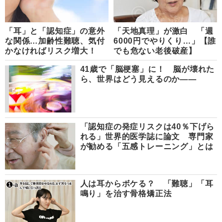
「耳」と「認知症」の意外
「天地真理」が激白 「週
な関係…加齢性難聴、気付
6000円でやりくり…」【誰
かなければリスク増大！
でも危ない老後破産】
41歳で「脳梗塞」に！ 脳が壊れた
ら、世界はどう見えるのか――
「認知症の発症リスクは40％下げら
れる」世界的医学誌に論文 専門家
が勧める「五感トレーニング」とは
人は耳からボケる？ 「難聴」「耳
鳴り」を治す骨格矯正法