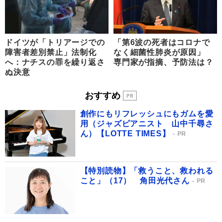
ドイツが「トリアージでの
「第6波の死者はコロナで
障害者差別禁止」法制化
なく細菌性肺炎が原因」
へ：ナチスの罪を繰り返さ
専門家が指摘、予防法は？
ぬ決意
おすすめ
創作にもリフレッシュにもガムを愛
用（ジャズピアニスト 山中千尋さ
ん）【LOTTE TIMES】
PR
【特別読物】「救うこと、救われる
こと」（17） 角田光代さん
PR