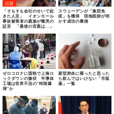
話題
「そもそも会社のせいで起
スウェーデンが「集団免
きた人災」 イオンモール
疫」を獲得 現地医師が明
事故被害者の親族が慟哭の
かす成功の裏側
証言 「最後の言葉は…」
ゼロコロナに固執で上海ロ
新型肺炎に罹ったと思った
ックダウンの惨状 半導体
ら飲んではいけない「市販
工場は世界不況の“時限爆
薬」一覧
弾”か