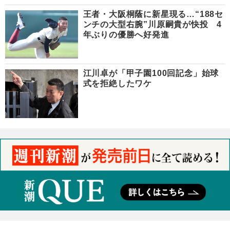
王者・大阪桐蔭に新星現る…“188セ
ンチの大型右腕”川原嗣貴が快投 4
年ぶりの優勝へ好発進
江川卓が「甲子園100回記念」始球
式を拒絶したワケ