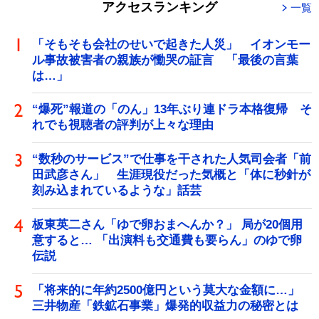
アクセスランキング
一覧
「そもそも会社のせいで起きた人災」 イオンモー
ル事故被害者の親族が慟哭の証言 「最後の言葉
は…」
“爆死”報道の「のん」13年ぶり連ドラ本格復帰 そ
れでも視聴者の評判が上々な理由
“数秒のサービス”で仕事を干された人気司会者「前
田武彦さん」 生涯現役だった気概と「体に秒針が
刻み込まれているような」話芸
板東英二さん「ゆで卵おまへんか？」 局が20個用
意すると… 「出演料も交通費も要らん」のゆで卵
伝説
「将来的に年約2500億円という莫大な金額に…」
三井物産「鉄鉱石事業」爆発的収益力の秘密とは