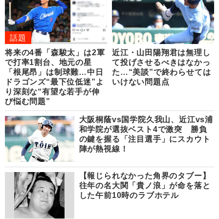
話題
将来の4番「森駿太」は2軍
近江・山田陽翔君は無理し
で打率1割台、地元の星
て投げさせるべきはなかっ
「根尾昂」は制球難…中日
た…“美談”で終わらせては
ドラゴンズ“最下位低迷”よ
いけない問題点
り深刻な“有望な若手が伸
び悩む問題”
大阪桐蔭vs国学院久我山、近江vs浦
和学院が選抜ベスト4で激突 勝負
の鍵を握る「注目選手」にスカウト
陣が熱視線！
【報じられなかった角界のタブー】
往年の名大関「貴ノ浪」が命を落と
した午前10時のラブホテル