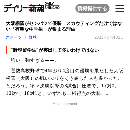
情報提供する
大阪桐蔭がセンバツで優勝 スカウティングだけではな
い「有望な中学生」が集まる理由
スポーツ
野球
2022年04月01日
“野球留学生”が突出して多いわけではない
強い、強すぎる――。
選抜高校野球で4年ぶり4度目の優勝を果たした大阪
桐蔭（大阪）の戦いぶりをそう感じた人も多かったこ
とだろう。準々決勝以降の3試合は圧巻で、17対0、
13対4、18対1と、いずれも二桁得点の大勝。...
Advertisement