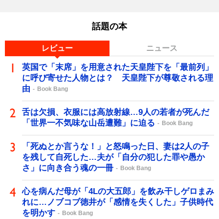
話題の本
レビュー
ニュース
英国で「末席」を用意された天皇陛下を「最前列」
に呼び寄せた人物とは？ 天皇陛下が尊敬される理
由
Book Bang
舌は欠損、衣服には高放射線…9人の若者が死んだ
「世界一不気味な山岳遭難」に迫る
Book Bang
「死ぬとか言うな！」と怒鳴った日、妻は2人の子
を残して自死した…夫が「自分の犯した罪や愚か
さ」に向き合う魂の一冊
Book Bang
心を病んだ母が「4Lの大五郎」を飲み干しゲロまみ
れに…ノブコブ徳井が「感情を失くした」子供時代
を明かす
Book Bang