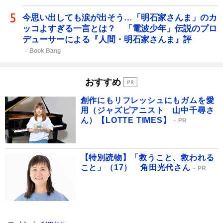
今思い出しても涙が出そう…「明石家さんま」のカ
ッコよすぎる一言とは？ 「電波少年」伝説のプロ
デューサーによる『人間・明石家さんま』評
Book Bang
おすすめ
創作にもリフレッシュにもガムを愛
用（ジャズピアニスト 山中千尋さ
ん）【LOTTE TIMES】
PR
【特別読物】「救うこと、救われる
こと」（17） 角田光代さん
PR