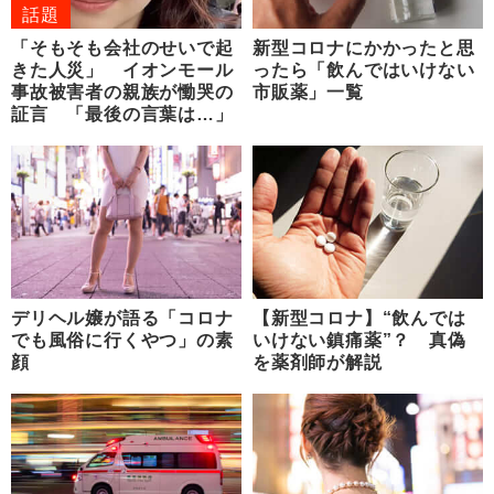
話題
「そもそも会社のせいで起
新型コロナにかかったと思
きた人災」 イオンモール
ったら「飲んではいけない
事故被害者の親族が慟哭の
市販薬」一覧
証言 「最後の言葉は…」
デリヘル嬢が語る「コロナ
【新型コロナ】“飲んでは
でも風俗に行くやつ」の素
いけない鎮痛薬”？ 真偽
顔
を薬剤師が解説