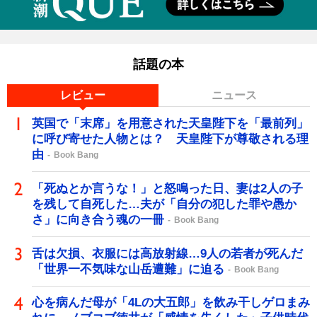
話題の本
レビュー
ニュース
英国で「末席」を用意された天皇陛下を「最前列」
に呼び寄せた人物とは？ 天皇陛下が尊敬される理
由
Book Bang
「死ぬとか言うな！」と怒鳴った日、妻は2人の子
を残して自死した…夫が「自分の犯した罪や愚か
さ」に向き合う魂の一冊
Book Bang
舌は欠損、衣服には高放射線…9人の若者が死んだ
「世界一不気味な山岳遭難」に迫る
Book Bang
心を病んだ母が「4Lの大五郎」を飲み干しゲロまみ