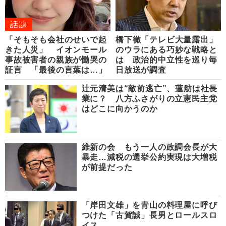
話題
「そもそも会社のせいで起
橋下徹「テレビ大量露出」
きた人災」 イオンモール
のウラにある巧妙な戦略と
事故被害者の親族が慟哭の
は 政治的中立性を巡り毎
証言 「最後の言葉は…」
日放送が調査
辻元清美は“敵前逃亡”、蓮舫は社長
業に？ 八方ふさがりの立憲民主党
はどこに向かうのか
維新の会 もう一人の政調会長が大
暴走…減税の選挙公約実現は大増税
が前提だった
「岸田文雄」を青山の料理屋に呼び
つけた「古賀誠」長男とロールスロ
イス