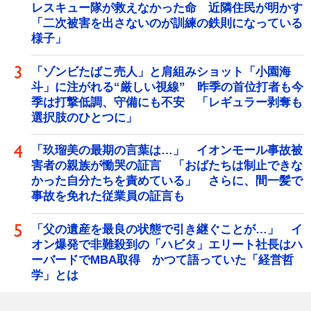
レスキュー隊が救えなかった命 近隣住民が明かす
「二次被害を出さないのが訓練の鉄則になっている
様子」
「ゾンビたばこ売人」と肩組みショット「小園海
斗」に注がれる“厳しい視線” 昨季の首位打者も今
季は打撃低調、守備にも不安 「レギュラー剥奪も
選択肢のひとつに」
「玖瑠美の最期の言葉は…」 イオンモール事故被
害者の親族が慟哭の証言 「おばたちは制止できな
かった自分たちを責めている」 さらに、間一髪で
事故を免れた従業員の証言も
「父の遺産を最良の状態で引き継ぐことが…」 イ
オン爆発で非難殺到の「ハビタ」エリート社長はハ
ーバードでMBA取得 かつて語っていた「経営哲
学」とは