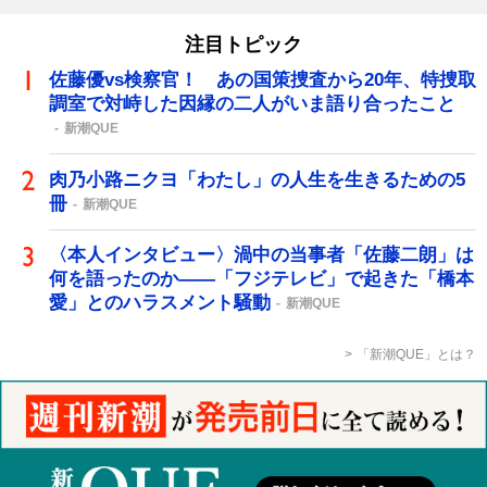
注目トピック
佐藤優vs検察官！ あの国策捜査から20年、特捜取
調室で対峙した因縁の二人がいま語り合ったこと
新潮QUE
肉乃小路ニクヨ「わたし」の人生を生きるための5
冊
新潮QUE
〈本人インタビュー〉渦中の当事者「佐藤二朗」は
何を語ったのか――「フジテレビ」で起きた「橋本
愛」とのハラスメント騒動
新潮QUE
「新潮QUE」とは？