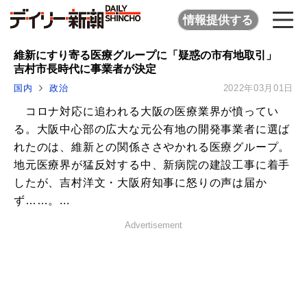
情報提供する
維新にすり寄る医療グループに「疑惑の市有地取引」
吉村市長時代に事業者が決定
国内
政治
2022年03月01日
コロナ対応に追われる大阪の医療業界が憤ってい
る。大阪中心部の広大な元公有地の開発事業者に選ば
れたのは、維新との関係ささやかれる医療グループ。
地元医療界が猛反対する中、新病院の建設工事に着手
したが、吉村洋文・大阪府知事に怒りの声は届か
ず……。...
Advertisement