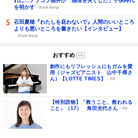
れに…ノブコブ徳井が「感情を失くした」子供時代
を明かす
Book Bang
石田夏穂『わたしを庇わないで』人間のいいところ
よりも悪いところを書きたい【インタビュー】
Book Bang
おすすめ
創作にもリフレッシュにもガムを愛
用（ジャズピアニスト 山中千尋さ
ん）【LOTTE TIMES】
PR
【特別読物】「救うこと、救われる
こと」（17） 角田光代さん
PR