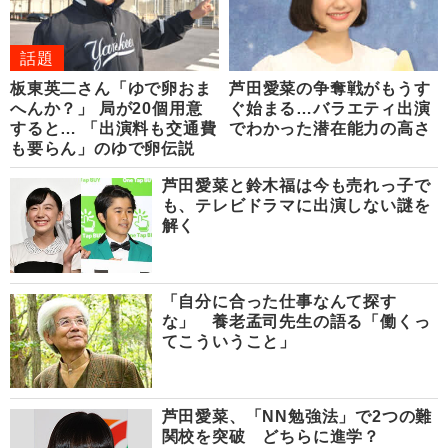
話題
板東英二さん「ゆで卵おま
芦田愛菜の争奪戦がもうす
へんか？」 局が20個用意
ぐ始まる…バラエティ出演
すると… 「出演料も交通費
でわかった潜在能力の高さ
も要らん」のゆで卵伝説
芦田愛菜と鈴木福は今も売れっ子で
も、テレビドラマに出演しない謎を
解く
「自分に合った仕事なんて探す
な」 養老孟司先生の語る「働くっ
てこういうこと」
芦田愛菜、「NN勉強法」で2つの難
関校を突破 どちらに進学？