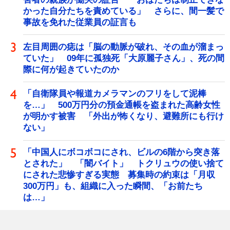
かった自分たちを責めている」 さらに、間一髪で
事故を免れた従業員の証言も
左目周囲の痣は「脳の動脈が破れ、その血が溜まっ
ていた」 09年に孤独死「大原麗子さん」、死の間
際に何が起きていたのか
「自衛隊員や報道カメラマンのフリをして泥棒
を…」 500万円分の預金通帳を盗まれた高齢女性
が明かす被害 「外出が怖くなり、避難所にも行け
ない」
「中国人にボコボコにされ、ビルの6階から突き落
とされた」 「闇バイト」 トクリュウの使い捨て
にされた悲惨すぎる実態 募集時の約束は「月収
300万円」も、組織に入った瞬間、「お前たち
は…」