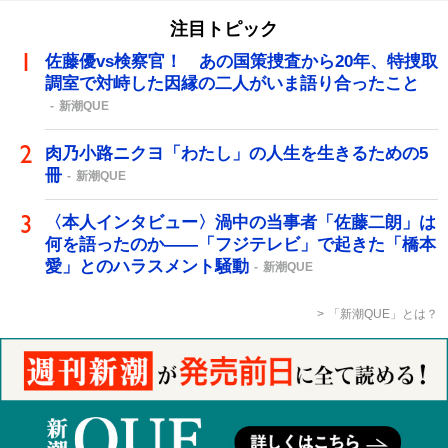
注目トピック
佐藤優vs検察官！ あの国策捜査から20年、特捜取
調室で対峙した因縁の二人がいま語り合ったこと
新潮QUE
肉乃小路ニクヨ「わたし」の人生を生きるための5
冊
新潮QUE
〈本人インタビュー〉渦中の当事者「佐藤二朗」は
何を語ったのか――「フジテレビ」で起きた「橋本
愛」とのハラスメント騒動
新潮QUE
「新潮QUE」とは？