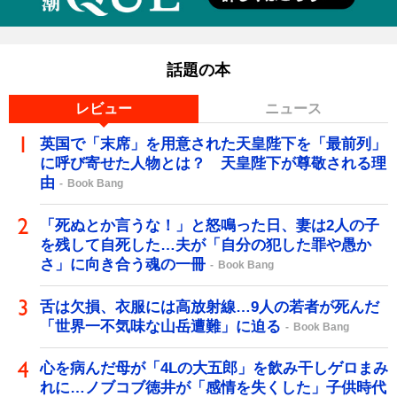
話題の本
レビュー
ニュース
英国で「末席」を用意された天皇陛下を「最前列」
に呼び寄せた人物とは？ 天皇陛下が尊敬される理
由
Book Bang
「死ぬとか言うな！」と怒鳴った日、妻は2人の子
を残して自死した…夫が「自分の犯した罪や愚か
さ」に向き合う魂の一冊
Book Bang
舌は欠損、衣服には高放射線…9人の若者が死んだ
「世界一不気味な山岳遭難」に迫る
Book Bang
心を病んだ母が「4Lの大五郎」を飲み干しゲロまみ
れに…ノブコブ徳井が「感情を失くした」子供時代