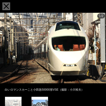
1/2
白いロマンスカーこと小田急50000形VSE（撮影：小川裕夫）