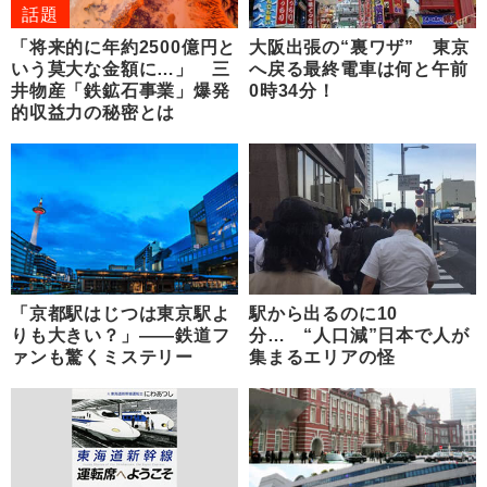
話題
「将来的に年約2500億円と
大阪出張の“裏ワザ” 東京
いう莫大な金額に…」 三
へ戻る最終電車は何と午前
井物産「鉄鉱石事業」爆発
0時34分！
的収益力の秘密とは
「京都駅はじつは東京駅よ
駅から出るのに10
りも大きい？」――鉄道フ
分… “人口減”日本で人が
ァンも驚くミステリー
集まるエリアの怪