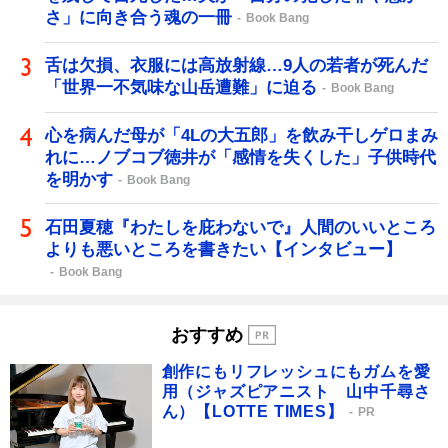
さ」に向き合う魂の一冊
Book Bang
舌は欠損、衣服には高放射線…9人の若者が死んだ
「世界一不気味な山岳遭難」に迫る
Book Bang
心を病んだ母が「4Lの大五郎」を飲み干しゲロまみ
れに…ノブコブ徳井が「感情を失くした」子供時代
を明かす
Book Bang
石田夏穂『わたしを庇わないで』人間のいいところ
よりも悪いところを書きたい【インタビュー】
Book Bang
おすすめ
創作にもリフレッシュにもガムを愛
用（ジャズピアニスト 山中千尋さ
ん）【LOTTE TIMES】
PR