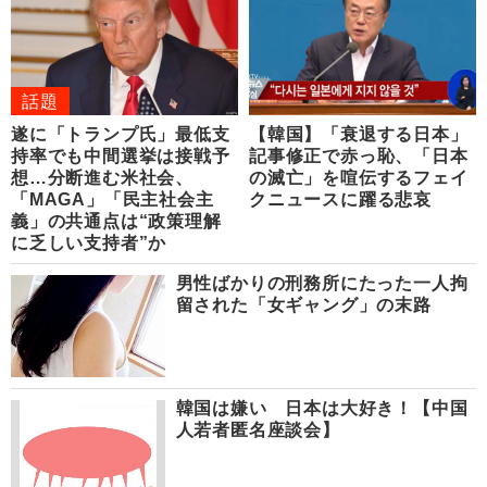
話題
遂に「トランプ氏」最低支
【韓国】「衰退する日本」
持率でも中間選挙は接戦予
記事修正で赤っ恥、「日本
想…分断進む米社会、
の滅亡」を喧伝するフェイ
「MAGA」「民主社会主
クニュースに躍る悲哀
義」の共通点は“政策理解
に乏しい支持者”か
男性ばかりの刑務所にたった一人拘
留された「女ギャング」の末路
韓国は嫌い 日本は大好き！【中国
人若者匿名座談会】