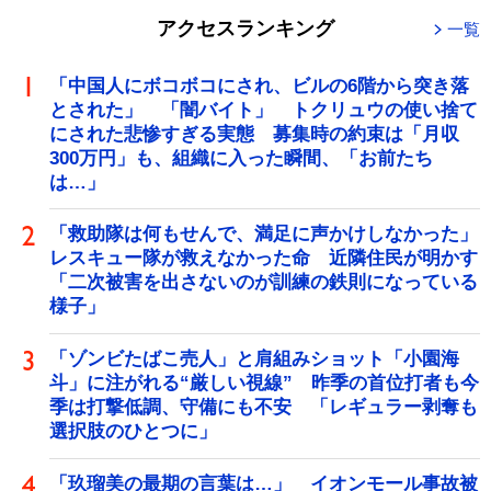
アクセスランキング
一覧
「中国人にボコボコにされ、ビルの6階から突き落
とされた」 「闇バイト」 トクリュウの使い捨て
にされた悲惨すぎる実態 募集時の約束は「月収
300万円」も、組織に入った瞬間、「お前たち
は…」
「救助隊は何もせんで、満足に声かけしなかった」
レスキュー隊が救えなかった命 近隣住民が明かす
「二次被害を出さないのが訓練の鉄則になっている
様子」
「ゾンビたばこ売人」と肩組みショット「小園海
斗」に注がれる“厳しい視線” 昨季の首位打者も今
季は打撃低調、守備にも不安 「レギュラー剥奪も
選択肢のひとつに」
「玖瑠美の最期の言葉は…」 イオンモール事故被