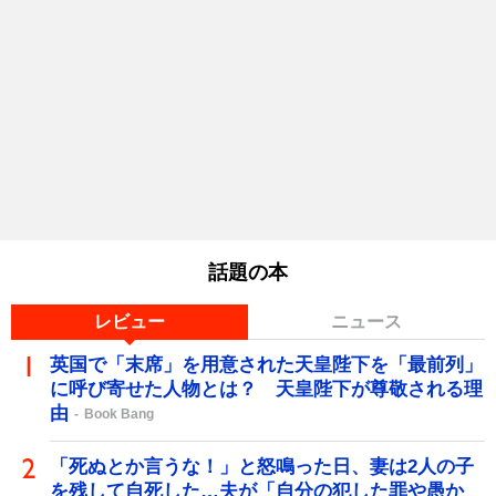
話題の本
レビュー
ニュース
英国で「末席」を用意された天皇陛下を「最前列」
に呼び寄せた人物とは？ 天皇陛下が尊敬される理
由
Book Bang
「死ぬとか言うな！」と怒鳴った日、妻は2人の子
を残して自死した…夫が「自分の犯した罪や愚か