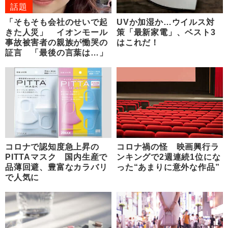
話題
「そもそも会社のせいで起
UVか加湿か…ウイルス対
きた人災」 イオンモール
策「最新家電」、ベスト3
事故被害者の親族が慟哭の
はこれだ！
証言 「最後の言葉は…」
コロナで認知度急上昇の
コロナ禍の怪 映画興行ラ
PITTAマスク 国内生産で
ンキングで2週連続1位にな
品薄回避、豊富なカラバリ
った“あまりに意外な作品”
で人気に