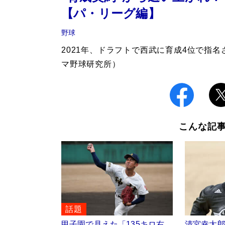
【パ・リーグ編】
野球
2021年、ドラフトで西武に育成4位で指
マ野球研究所）
こんな記
話題
甲子園で見えた「135キロ右
清宮幸太郎