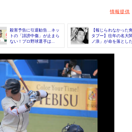
情報提供
殺害予告に引退勧告…ネッ
【報じられなかった
トの「誹謗中傷」が止まら
タブー】往年の名大
ない！プロ野球選手は...
ノ浪」が命を落とした.