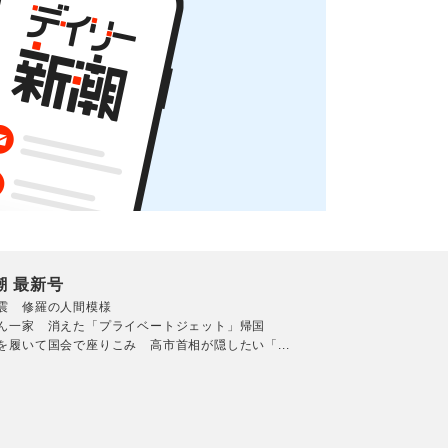
潮 最新号
震 修羅の人間模様
ん一家 消えた「プライベートジェット」帰国
を履いて国会で座りこみ 高市首相が隠したい「...