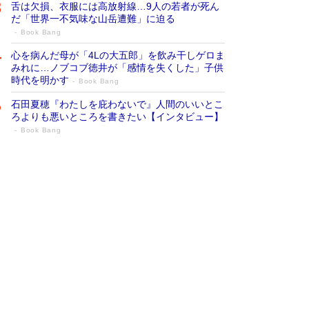
舌は欠損、衣服には高放射線…9人の若者が死ん
だ「世界一不気味な山岳遭難」に迫る
Book Bang
心を病んだ母が「4Lの大五郎」を飲み干しゲロま
みれに…ノブコブ徳井が「感情を失くした」子供
時代を明かす
Book Bang
石田夏穂『わたしを庇わないで』人間のいいとこ
ろよりも悪いところを書きたい【インタビュー】
Book Bang
73歳でも働くしかない 「老後レス時代」
に交通誘導員の独白が話題
Book Bang
「なんで？ そんな馬鹿な……」90歳になった作
家・阿刀田高さんが、ひとり暮らしの生活を明か
す
Book Bang
追悼・東野圭吾さん 週間ベストセラーランキン
グに『容疑者Xの献身』『白夜行』など代表作が
並ぶ［文庫ベストセラー］
Book Bang
和田秀樹の70代、80代向け新書がベスト3を独
占 上半期1位にも選出［新書ベストセラー］