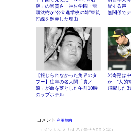
腕」の異質さ 神村学園・龍
配する声
頭汰樹が“公立進学校の雄”東筑
無関係で
打線を翻弄した理由
【報じられなかった角界のタ
岩嵜翔は
ブー】往年の名大関「貴ノ
か…“人的
浪」が命を落とした午前10時
飛躍した3
のラブホテル