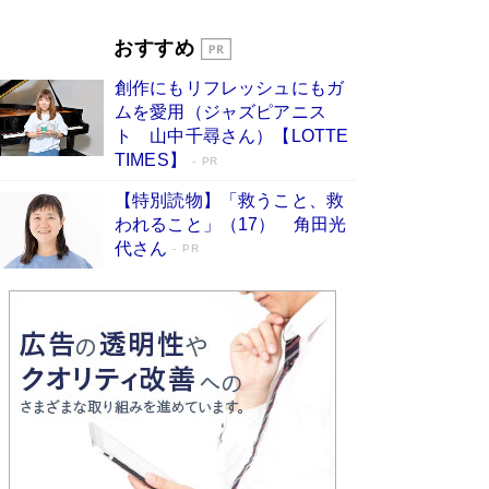
Book Bang
「『火垂るの墓』は、大嘘である」原作者が抱き
おすすめ
続けた“自責の念”とは…「自己憐憫は描きたくな
い」監督が徹底的にこだわったこと（後編） #
創作にもリフレッシュにもガ
戦争の記憶
Book Bang
ムを愛用（ジャズピアニス
ト 山中千尋さん）【LOTTE
TIMES】
PR
【特別読物】「救うこと、救
われること」（17） 角田光
代さん
PR