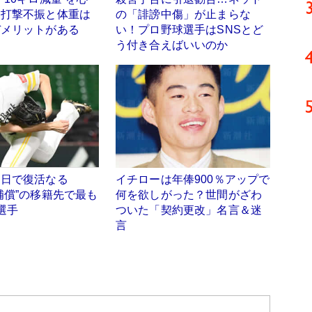
 打撃不振と体重は
の「誹謗中傷」が止まらな
デメリットがある
い！プロ野球選手はSNSとど
う付き合えばいいのか
中日で復活なる
イチローは年俸900％アップで
補償”の移籍先で最も
何を欲しがった？世間がざわ
選手
ついた「契約更改」名言＆迷
言