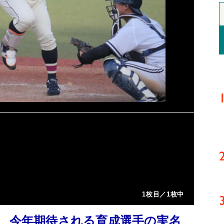
1枚目／1枚中
！ 今年期待される育成選手の実名