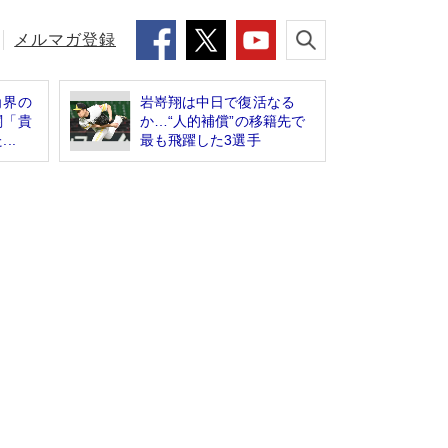
メルマガ登録
角界の
岩嵜翔は中日で復活なる
関「貴
か…“人的補償”の移籍先で
..
最も飛躍した3選手