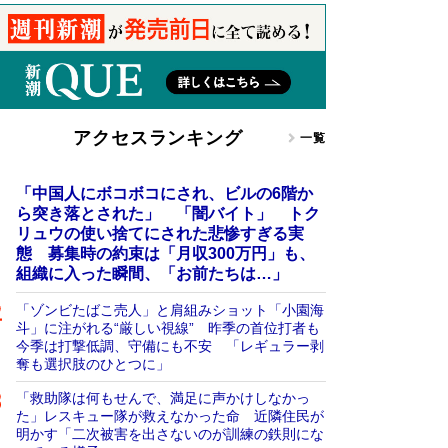
アクセスランキング
一覧
「中国人にボコボコにされ、ビルの6階か
ら突き落とされた」 「闇バイト」 トク
リュウの使い捨てにされた悲惨すぎる実
態 募集時の約束は「月収300万円」も、
組織に入った瞬間、「お前たちは…」
「ゾンビたばこ売人」と肩組みショット「小園海
斗」に注がれる“厳しい視線” 昨季の首位打者も
今季は打撃低調、守備にも不安 「レギュラー剥
奪も選択肢のひとつに」
「救助隊は何もせんで、満足に声かけしなかっ
た」レスキュー隊が救えなかった命 近隣住民が
明かす「二次被害を出さないのが訓練の鉄則にな