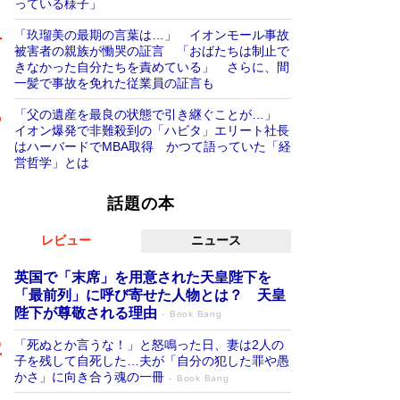
っている様子」
「玖瑠美の最期の言葉は…」 イオンモール事故
被害者の親族が慟哭の証言 「おばたちは制止で
きなかった自分たちを責めている」 さらに、間
一髪で事故を免れた従業員の証言も
「父の遺産を最良の状態で引き継ぐことが…」
イオン爆発で非難殺到の「ハビタ」エリート社長
はハーバードでMBA取得 かつて語っていた「経
営哲学」とは
話題の本
レビュー
ニュース
英国で「末席」を用意された天皇陛下を
「最前列」に呼び寄せた人物とは？ 天皇
陛下が尊敬される理由
Book Bang
「死ぬとか言うな！」と怒鳴った日、妻は2人の
子を残して自死した…夫が「自分の犯した罪や愚
かさ」に向き合う魂の一冊
Book Bang