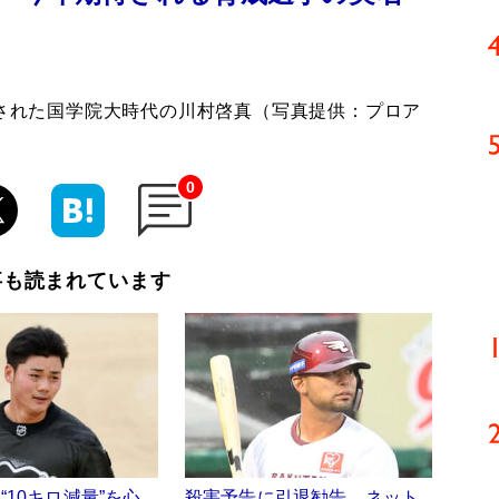
名された国学院大時代の川村啓真（写真提供：プロア
0
事も読まれています
“10キロ減量”を心
殺害予告に引退勧告…ネット