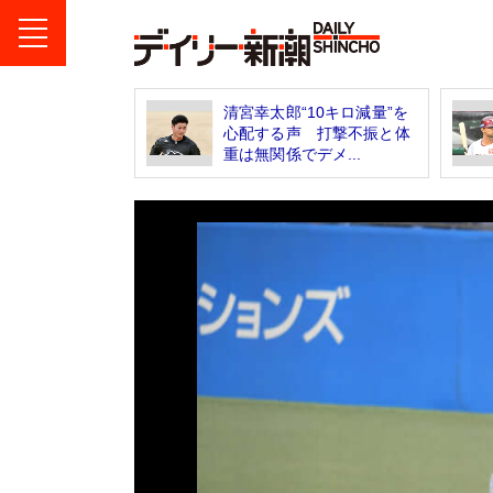
清宮幸太郎“10キロ減量”を
心配する声 打撃不振と体
重は無関係でデメ...