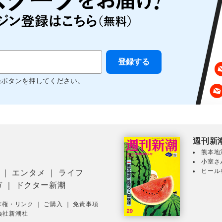
録ボタンを押してください。
週刊新
熊本地
小室さ
ヒール
｜
エンタメ
｜
ライフ
ガ
｜
ドクター新潮
作権・リンク
｜
ご購入
｜
免責事項
会社新潮社