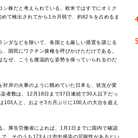
ロン株だと考えられている。欧米ではすでにオミク
初めて検出されてから1カ月弱で、約62％を占めるま
ランダなどを除いて、各国とも厳しい措置を講じる
も、国民にワクチン接種を呼びかけただけである。
はなぜ、こうも微温的な姿勢を保っていられるのだ
を対岸の火事のように眺めていた日本も、状況が変
者数は、12月18日まで37日連続で30人以下だっ
103人と、およそ3カ月ぶりに100人の大台を超え
。厚生労働省によれば、1月1日までに国内で確認
人で、そのうち173人は市中感染の可能性があるとい