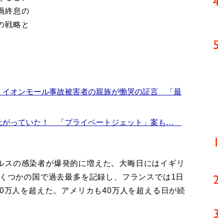
禍終息の
の戦略と
 イオンモール事故被害者の親族が慟哭の証言 「最
上がっていた！ 「プライベートジェット」案も…
ルスの感染者が爆発的に増えた。大晦日にはイギリ
いくつかの国で過去最多を記録し、フランスでは1日
20万人を超えた。アメリカも40万人を超える日が続