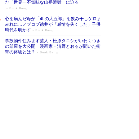
だ「世界一不気味な山岳遭難」に迫る
Book Bang
心を病んだ母が「4Lの大五郎」を飲み干しゲロま
みれに…ノブコブ徳井が「感情を失くした」子供
時代を明かす
Book Bang
事故物件住みます芸人・松原タニシがいわくつき
の部屋を大公開 漫画家・清野とおるが聞いた衝
撃の体験とは？
Book Bang
追悼・東野圭吾さん 週間ベストセラーラ
ンキングに『容疑者Xの献身』『白夜行』
など代表作が並ぶ［文庫ベストセラー］
Book Bang
73歳でも働くしかない 「老後レス時代」に交通
誘導員の独白が話題
Book Bang
「なんで？ そんな馬鹿な……」90歳になった作
家・阿刀田高さんが、ひとり暮らしの生活を明か
す
Book Bang
竹内由恵の前に現れた「テレビ観ないんだよね
ぇ」という男性…夫を選んでテレ朝退社したワケ