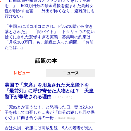
「自衛隊員や報道カメラマンのフリをして泥棒
を…」 500万円分の預金通帳を盗まれた高齢女
性が明かす被害 「外出が怖くなり、避難所にも
行けない」
「中国人にボコボコにされ、ビルの6階から突き
落とされた」 「闇バイト」 トクリュウの使い
捨てにされた悲惨すぎる実態 募集時の約束は
「月収300万円」も、組織に入った瞬間、「お前
たちは…」
話題の本
レビュー
ニュース
英国で「末席」を用意された天皇陛下を
「最前列」に呼び寄せた人物とは？ 天皇
陛下が尊敬される理由
Book Bang
「死ぬとか言うな！」と怒鳴った日、妻は2人の
子を残して自死した…夫が「自分の犯した罪や愚
かさ」に向き合う魂の一冊
Book Bang
舌は欠損、衣服には高放射線…9人の若者が死ん