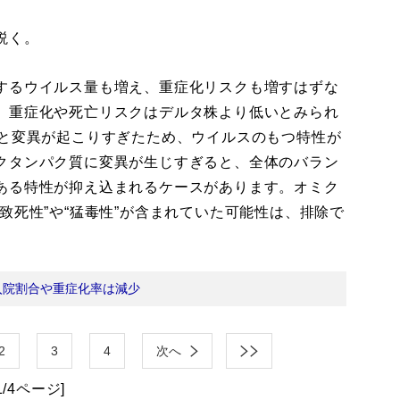
説く。
するウイルス量も増え、重症化リスクも増すはずな
、重症化や死亡リスクはデルタ株より低いとみられ
所と変異が起こりすぎたため、ウイルスのもつ特性が
クタンパク質に変異が生じすぎると、全体のバラン
ある特性が抑え込まれるケースがあります。オミク
致死性”や“猛毒性”が含まれていた可能性は、排除で
入院割合や重症化率は減少
2
3
4
次へ
1/4ページ]