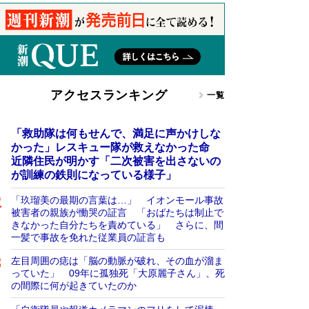
アクセスランキング
一覧
「救助隊は何もせんで、満足に声かけしな
かった」レスキュー隊が救えなかった命
近隣住民が明かす「二次被害を出さないの
が訓練の鉄則になっている様子」
「玖瑠美の最期の言葉は…」 イオンモール事故
被害者の親族が慟哭の証言 「おばたちは制止で
きなかった自分たちを責めている」 さらに、間
一髪で事故を免れた従業員の証言も
左目周囲の痣は「脳の動脈が破れ、その血が溜ま
っていた」 09年に孤独死「大原麗子さん」、死
の間際に何が起きていたのか