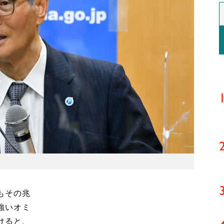
もその兆
強いオミ
けると、