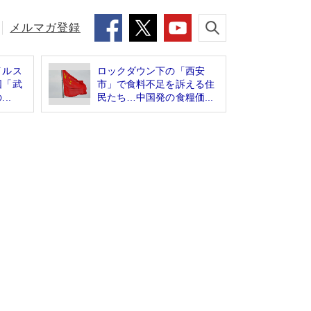
メルマガ登録
イルス
ロックダウン下の「西安
国「武
市」で食料不足を訴える住
..
民たち…中国発の食糧価...