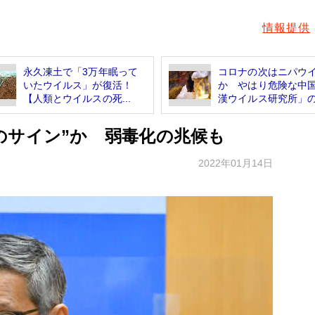
情報提供
永久凍土で「3万年眠って
コロナの次はニパウ
いたウイルス」が復活！
か やはり危険な中
【人類とウイルスの死...
漢ウイルス研究所」の.
のサイン”か 弱毒化の兆候も
2022年01月14日