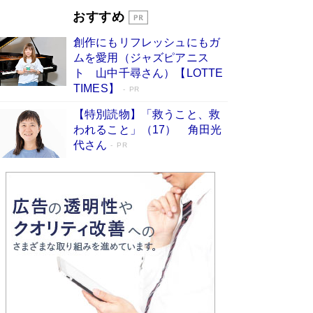
Book Bang
おすすめ
和田秀樹の70代、80代向け新書がベスト3を独
創作にもリフレッシュにもガ
占 上半期1位にも選出［新書ベストセラー］
ムを愛用（ジャズピアニス
Book Bang
ト 山中千尋さん）【LOTTE
TIMES】
PR
【特別読物】「救うこと、救
われること」（17） 角田光
代さん
PR