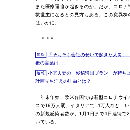
また医療逼迫が起きるのか。だが、コロナ
救世主になるとの見方もある。この変異株
はいかに。
＊＊＊
「そもそも会社のせいで起きた人災」
速報
後の言葉は…」
小室夫妻の「極秘帰国プラン」が持ち
速報
計画立ち消えの理由とは？
年末年始、欧米各国では新型コロナウイ
スで19万人弱、イタリアで14万人など、
の新規感染者数が、1月1日まで4日連続で
いている。