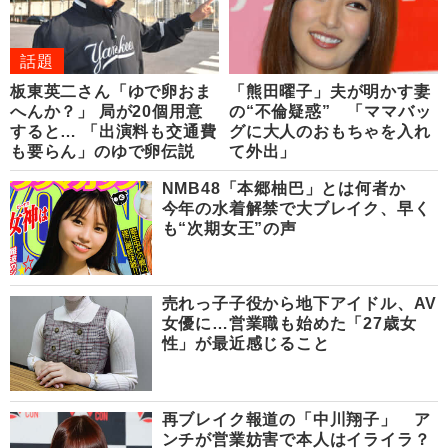
話題
板東英二さん「ゆで卵おま
「熊田曜子」夫が明かす妻
へんか？」 局が20個用意
の“不倫疑惑” 「ママバッ
すると… 「出演料も交通費
グに大人のおもちゃを入れ
も要らん」のゆで卵伝説
て外出」
NMB48「本郷柚巴」とは何者か
今年の水着解禁で大ブレイク、早く
も“次期女王”の声
売れっ子子役から地下アイドル、AV
女優に…営業職も始めた「27歳女
性」が最近感じること
再ブレイク報道の「中川翔子」 ア
ンチが営業妨害で本人はイライラ？