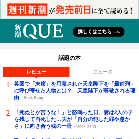
話題の本
レビュー
ニュース
英国で「末席」を用意された天皇陛下を「最前列」
に呼び寄せた人物とは？ 天皇陛下が尊敬される理
由
Book Bang
「死ぬとか言うな！」と怒鳴った日、妻は2人の子
を残して自死した…夫が「自分の犯した罪や愚か
さ」に向き合う魂の一冊
Book Bang