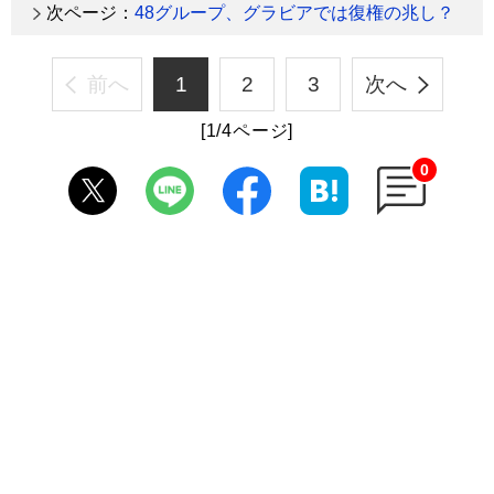
次ページ：
48グループ、グラビアでは復権の兆し？
前へ
1
2
3
次へ
[1/4ページ]
0