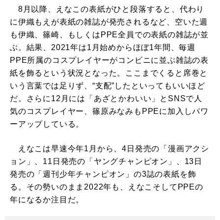
8月以降、えなこの表紙がひと段落すると、代わり
に伊織もえが表紙の雑誌が発売されるなど、空いた週
も伊織、篠崎、もしくはPPE全員での表紙の雑誌が並
ぶ。結果、2021年は1月始めからほぼ1年間、毎週
PPE所属のコスプレイヤーがコンビニに並ぶ雑誌の表
紙を飾るという状況となった。ここまでくると席巻と
いう言葉では足りず、“支配”したといってもいいほど
だ。さらに12月には「あざとかわいい」とSNSで人
気のコスプレイヤー、篠原みなみもPPEに加入しパワ
ーアップしている。
えなこは早速今年1月から、4日発売の「漫画アクシ
ョン」、11日発売の「ヤングチャンピオン」、13日
発売の「週刊少年チャンピオン」の3誌の表紙を飾
る。その勢いのまま2022年も、えなこそしてPPEの
年になるか注目だ。