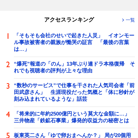
アクセスランキング
一覧
「そもそも会社のせいで起きた人災」 イオンモー
ル事故被害者の親族が慟哭の証言 「最後の言葉
は…」
“爆死”報道の「のん」13年ぶり連ドラ本格復帰 そ
れでも視聴者の評判が上々な理由
“数秒のサービス”で仕事を干された人気司会者「前
田武彦さん」 生涯現役だった気概と「体に秒針が
刻み込まれているような」話芸
「将来的に年約2500億円という莫大な金額に…」
三井物産「鉄鉱石事業」爆発的収益力の秘密とは
板東英二さん「ゆで卵おまへんか？」 局が20個用