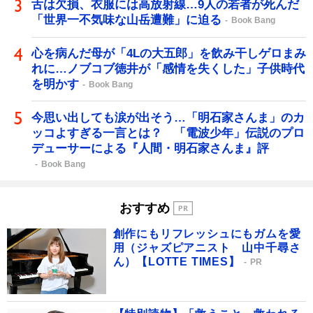
舌は欠損、衣服には高放射線…9人の若者が死んだ
「世界一不気味な山岳遭難」に迫る
Book Bang
心を病んだ母が「4Lの大五郎」を飲み干しゲロまみ
れに…ノブコブ徳井が「感情を失くした」子供時代
を明かす
Book Bang
今思い出しても涙が出そう…「明石家さんま」のカ
ッコよすぎる一言とは？ 「電波少年」伝説のプロ
デューサーによる『人間・明石家さんま』評
Book Bang
おすすめ
創作にもリフレッシュにもガムを愛
用（ジャズピアニスト 山中千尋さ
ん）【LOTTE TIMES】
PR