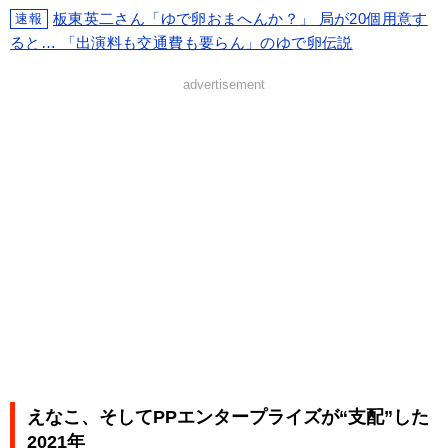
板東英二さん「ゆで卵おまへんか？」 局が20個用意す
速報
ると… 「出演料も交通費も要らん」のゆで卵伝説
advertisement
えなこ、そしてPPエンタープライズが“支配”した
2021年