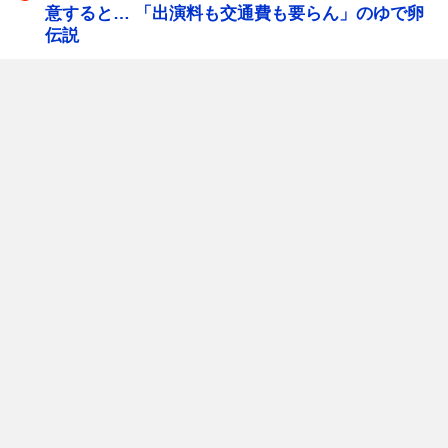
意すると… 「出演料も交通費も要らん」のゆで卵
伝説