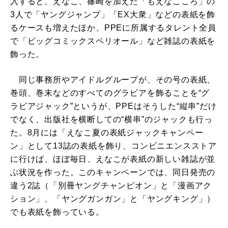
入すると、えなこ、篠崎を加えた「もえなこころ」の
3人で「ヤングジャンプ」「EX大衆」などの表紙を飾
るケースも増えたほか、PPEに所属するタレント全員
で「ビッグコミックスペリオール」など雑誌の表紙を
飾った。
同じ事務所やアイドルグループが、その号の表紙、
巻頭、巻末などのすべてのグラビアを飾ることを“グ
ラビアジャック”というが、PPEはそうした“縦串”だけ
でなく、出版社を横断しての“横串”のジャックも行っ
た。8月には「えなこ夏の表紙ジャックキャンペー
ン」として13誌の表紙を飾り、コンビニエンスストア
に行けば、ほぼ毎日、えなこが表紙の新しい雑誌が並
ぶ状況を作った。このキャンペーンでは、同日発売の
違う2誌（「別冊ヤングチャンピオン」と「漫画アク
ション」、「ヤングガンガン」と「ヤングキング」）
でも表紙を飾っている。