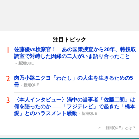
注目トピック
佐藤優vs検察官！ あの国策捜査から20年、特捜取
調室で対峙した因縁の二人がいま語り合ったこと
新潮QUE
肉乃小路ニクヨ「わたし」の人生を生きるための5
冊
新潮QUE
〈本人インタビュー〉渦中の当事者「佐藤二朗」は
何を語ったのか――「フジテレビ」で起きた「橋本
愛」とのハラスメント騒動
新潮QUE
「新潮QUE」とは？