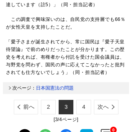
達しています（註5）」（同・担当記者）
この調査で興味深いのは、自民党の支持層でも66％
が女性天皇を支持したことだ。
「愛子さまが誕生されてから、常に国民は『愛子天皇
待望論』で前のめりだったことが分かります。この歴
史を考えれば、有権者から付託を受けた国会議員は、
与野党を問わず、国民の声に応えてこなかったと批判
されても仕方ないでしょう」（同・担当記者）
次ページ：
日本国憲法の問題
前へ
2
3
4
次へ
[3/4ページ]
0