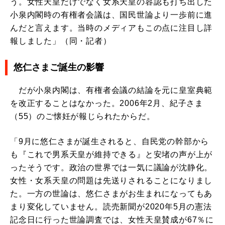
う。女性天皇だけでなく女系天皇の容認も打ち出した
小泉内閣時の有権者会議は、国民世論より一歩前に進
んだと言えます。当時のメディアもこの点に注目し詳
報しました」（同・記者）
悠仁さまご誕生の影響
だが小泉内閣は、有権者会議の結論を元に皇室典範
を改正することはなかった。2006年2月、紀子さま
（55）のご懐妊が報じられたからだ。
「9月に悠仁さまが誕生されると、自民党の幹部から
も『これで男系天皇が維持できる』と安堵の声が上が
ったそうです。政治の世界では一気に議論が沈静化。
女性・女系天皇の問題は先送りされることになりまし
た。一方の世論は、悠仁さまがお生まれになってもあ
まり変化していません。読売新聞が2020年5月の憲法
記念日に行った世論調査では、女性天皇賛成が67％に