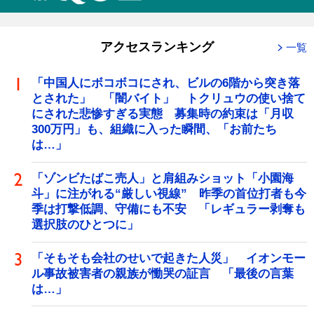
アクセスランキング
一覧
「中国人にボコボコにされ、ビルの6階から突き落
とされた」 「闇バイト」 トクリュウの使い捨て
にされた悲惨すぎる実態 募集時の約束は「月収
300万円」も、組織に入った瞬間、「お前たち
は…」
「ゾンビたばこ売人」と肩組みショット「小園海
斗」に注がれる“厳しい視線” 昨季の首位打者も今
季は打撃低調、守備にも不安 「レギュラー剥奪も
選択肢のひとつに」
「そもそも会社のせいで起きた人災」 イオンモー
ル事故被害者の親族が慟哭の証言 「最後の言葉
は…」