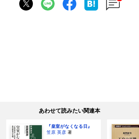
あわせて読みたい関連本
『皇室がなくなる日』
笠原 英彦
著