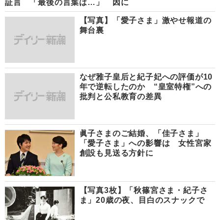
証言 「最後の言葉は…」
因に
【写真】「愛子さま」激やせ報道の
舞台裏
なぜ雅子皇后と紀子妃への評価が10
年で逆転したのか “皇室特権”への
批判と公私教育の差異
眞子さまのご結婚、「佳子さま」
「愛子さま」への影響は 女性宮家
創設も見送る方針に
【写真3枚】「秋篠宮さま・紀子さ
ま」20歳の夜、目白のスナックで