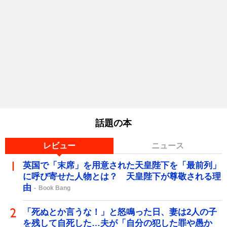
話題の本
レビュー
ニュース
英国で「末席」を用意された天皇陛下を「最前列」
に呼び寄せた人物とは？ 天皇陛下が尊敬される理
由
Book Bang
「死ぬとか言うな！」と怒鳴った日、妻は2人の子
を残して自死した…夫が「自分の犯した罪や愚か