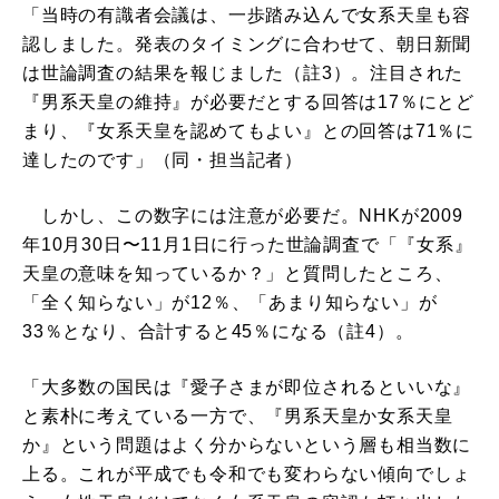
「当時の有識者会議は、一歩踏み込んで女系天皇も容
認しました。発表のタイミングに合わせて、朝日新聞
は世論調査の結果を報じました（註3）。注目された
『男系天皇の維持』が必要だとする回答は17％にとど
まり、『女系天皇を認めてもよい』との回答は71％に
達したのです」（同・担当記者）
しかし、この数字には注意が必要だ。NHKが2009
年10月30日〜11月1日に行った世論調査で「『女系』
天皇の意味を知っているか？」と質問したところ、
「全く知らない」が12％、「あまり知らない」が
33％となり、合計すると45％になる（註4）。
「大多数の国民は『愛子さまが即位されるといいな』
と素朴に考えている一方で、『男系天皇か女系天皇
か』という問題はよく分からないという層も相当数に
上る。これが平成でも令和でも変わらない傾向でしょ