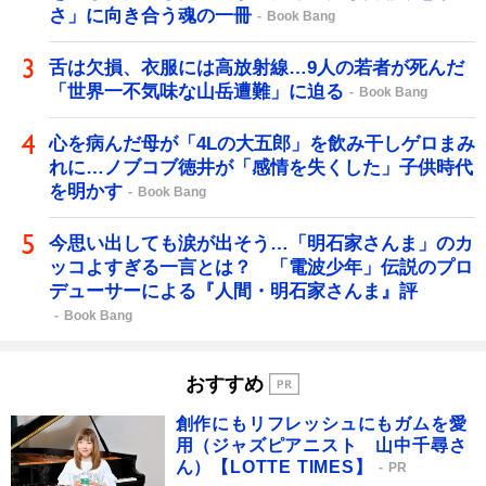
さ」に向き合う魂の一冊
Book Bang
舌は欠損、衣服には高放射線…9人の若者が死んだ
「世界一不気味な山岳遭難」に迫る
Book Bang
心を病んだ母が「4Lの大五郎」を飲み干しゲロまみ
れに…ノブコブ徳井が「感情を失くした」子供時代
を明かす
Book Bang
今思い出しても涙が出そう…「明石家さんま」のカ
ッコよすぎる一言とは？ 「電波少年」伝説のプロ
デューサーによる『人間・明石家さんま』評
Book Bang
おすすめ
創作にもリフレッシュにもガムを愛
用（ジャズピアニスト 山中千尋さ
ん）【LOTTE TIMES】
PR