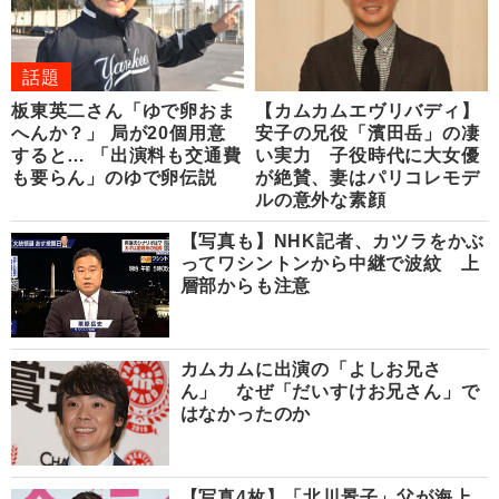
話題
板東英二さん「ゆで卵おま
【カムカムエヴリバディ】
へんか？」 局が20個用意
安子の兄役「濱田岳」の凄
すると… 「出演料も交通費
い実力 子役時代に大女優
も要らん」のゆで卵伝説
が絶賛、妻はパリコレモデ
ルの意外な素顔
【写真も】NHK記者、カツラをかぶ
ってワシントンから中継で波紋 上
層部からも注意
カムカムに出演の「よしお兄さ
ん」 なぜ「だいすけお兄さん」で
はなかったのか
【写真4枚】「北川景子」父が海上