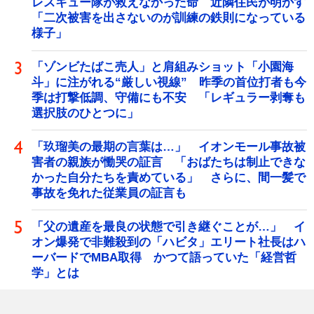
レスキュー隊が救えなかった命 近隣住民が明かす
「二次被害を出さないのが訓練の鉄則になっている
様子」
「ゾンビたばこ売人」と肩組みショット「小園海
斗」に注がれる“厳しい視線” 昨季の首位打者も今
季は打撃低調、守備にも不安 「レギュラー剥奪も
選択肢のひとつに」
「玖瑠美の最期の言葉は…」 イオンモール事故被
害者の親族が慟哭の証言 「おばたちは制止できな
かった自分たちを責めている」 さらに、間一髪で
事故を免れた従業員の証言も
「父の遺産を最良の状態で引き継ぐことが…」 イ
オン爆発で非難殺到の「ハビタ」エリート社長はハ
ーバードでMBA取得 かつて語っていた「経営哲
学」とは