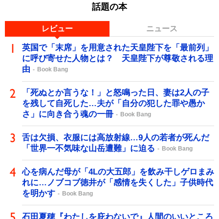
話題の本
レビュー
ニュース
英国で「末席」を用意された天皇陛下を「最前列」
に呼び寄せた人物とは？ 天皇陛下が尊敬される理
由
Book Bang
「死ぬとか言うな！」と怒鳴った日、妻は2人の子
を残して自死した…夫が「自分の犯した罪や愚か
さ」に向き合う魂の一冊
Book Bang
舌は欠損、衣服には高放射線…9人の若者が死んだ
「世界一不気味な山岳遭難」に迫る
Book Bang
心を病んだ母が「4Lの大五郎」を飲み干しゲロまみ
れに…ノブコブ徳井が「感情を失くした」子供時代
を明かす
Book Bang
石田夏穂『わたしを庇わないで』人間のいいところ