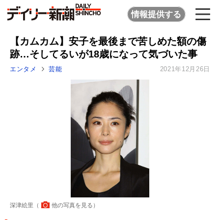
情報提供する
【カムカム】安子を最後まで苦しめた額の傷
跡…そしてるいが18歳になって気づいた事
エンタメ
芸能
2021年12月26日
深津絵里（
他の写真を見る
）