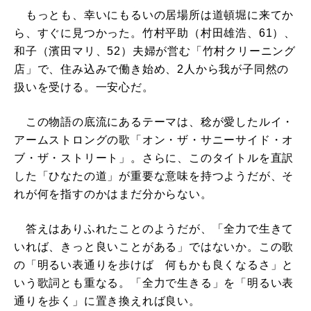
もっとも、幸いにもるいの居場所は道頓堀に来てか
ら、すぐに見つかった。竹村平助（村田雄浩、61）、
和子（濱田マリ、52）夫婦が営む「竹村クリーニング
店」で、住み込みで働き始め、2人から我が子同然の
扱いを受ける。一安心だ。
この物語の底流にあるテーマは、稔が愛したルイ・
アームストロングの歌「オン・ザ・サニーサイド・オ
ブ・ザ・ストリート」。さらに、このタイトルを直訳
した「ひなたの道」が重要な意味を持つようだが、そ
れが何を指すのかはまだ分からない。
答えはありふれたことのようだが、「全力で生きて
いれば、きっと良いことがある」ではないか。この歌
の「明るい表通りを歩けば 何もかも良くなるさ」と
いう歌詞とも重なる。「全力で生きる」を「明るい表
通りを歩く」に置き換えれば良い。