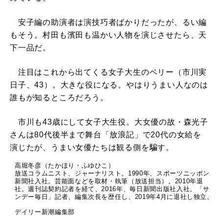
安子編の助演者は演技巧者ばかりだったが、るい編
もそう。村田も濱田も温かい人物を演じさせたら、天
下一品だ。
注目はこれから出てくる女子大生のベリー（市川実
日子、43）。大きな役になる。やはりうまい人なのは
誰もが知るところだろう。
市川も43歳にして女子大生役。大女優の故・森光子
さんは80代後半まで舞台「放浪記」で20代の女給を
演じたが、うまい女優たちは観る側を騙す。
高堀冬彦（たかほり・ふゆひこ）
放送コラムニスト、ジャーナリスト。1990年、スポーツニッポン
新聞社入社。芸能面などを取材・執筆（放送担当）。2010年退
社。週刊誌契約記者を経て、2016年、毎日新聞出版社入社。「サ
ンデー毎日」記者、編集次長を歴任し、2019年4月に退社し独立。
デイリー新潮編集部