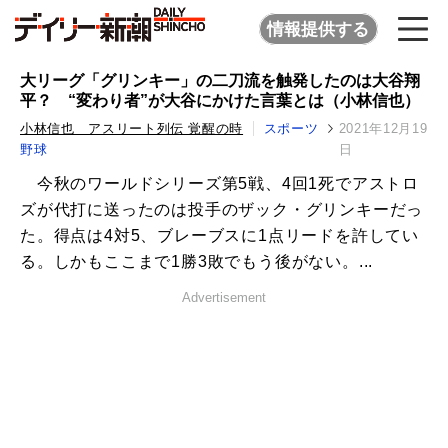
情報提供する
大リーグ「グリンキー」の二刀流を触発したのは大谷翔
平？ “変わり者”が大谷にかけた言葉とは（小林信也）
小林信也 アスリート列伝 覚醒の時
スポーツ
2021年12月19
野球
日
今秋のワールドシリーズ第5戦、4回1死でアストロ
ズが代打に送ったのは投手のザック・グリンキーだっ
た。得点は4対5、ブレーブスに1点リードを許してい
る。しかもここまで1勝3敗でもう後がない。...
Advertisement