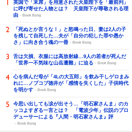
英国で「末席」を用意された天皇陛下を「最前列」
に呼び寄せた人物とは？ 天皇陛下が尊敬される理
由
Book Bang
「死ぬとか言うな！」と怒鳴った日、妻は2人の子
を残して自死した…夫が「自分の犯した罪や愚か
さ」に向き合う魂の一冊
Book Bang
舌は欠損、衣服には高放射線…9人の若者が死んだ
「世界一不気味な山岳遭難」に迫る
Book Bang
心を病んだ母が「4Lの大五郎」を飲み干しゲロまみ
れに…ノブコブ徳井が「感情を失くした」子供時代
を明かす
Book Bang
今思い出しても涙が出そう…「明石家さんま」のカ
ッコよすぎる一言とは？ 「電波少年」伝説のプロ
デューサーによる『人間・明石家さんま』評
Book Bang