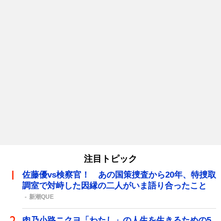
注目トピック
佐藤優vs検察官！ あの国策捜査から20年、特捜取
調室で対峙した因縁の二人がいま語り合ったこと
新潮QUE
肉乃小路ニクヨ「わたし」の人生を生きるための5