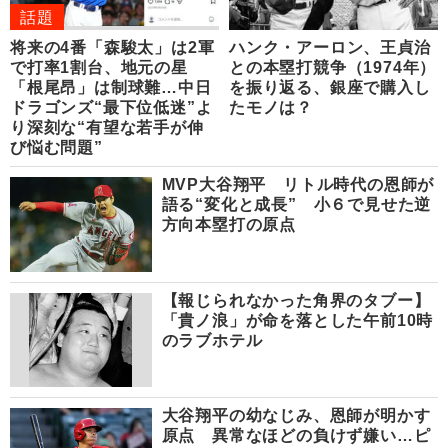
話題
将来の4番「森駿太」は2軍
ハンク・アーロン、王貞治
で打率1割台、地元の星
との本塁打競争（1974年）
「根尾昂」は制球難…中日
を振り返る、銀座で購入し
ドラゴンズ“最下位低迷”よ
たモノは？
り深刻な“有望な若手が伸
び悩む問題”
MVP大谷翔平 リトル時代の恩師が
語る“変化と成長” 小６で見せた逆
方向本塁打の原点
【報じられなかった角界のタブー】
「貴ノ浪」が命を落とした午前10時
のラブホテル
大谷翔平の幼なじみ、恩師が明かす
原点 異常なほどの負けず嫌い…ピ