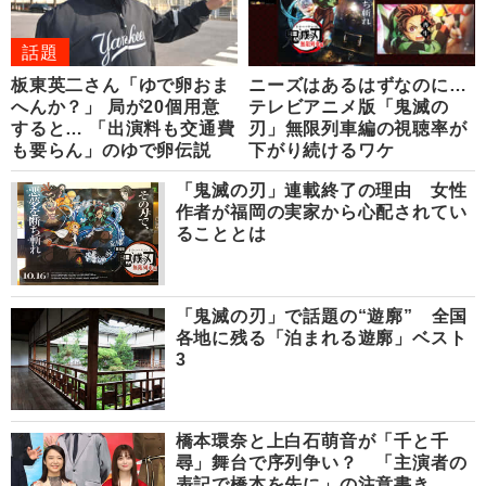
話題
板東英二さん「ゆで卵おま
ニーズはあるはずなのに…
へんか？」 局が20個用意
テレビアニメ版「鬼滅の
すると… 「出演料も交通費
刃」無限列車編の視聴率が
も要らん」のゆで卵伝説
下がり続けるワケ
「鬼滅の刃」連載終了の理由 女性
作者が福岡の実家から心配されてい
ることとは
「鬼滅の刃」で話題の“遊廓” 全国
各地に残る「泊まれる遊廓」ベスト
3
橋本環奈と上白石萌音が「千と千
尋」舞台で序列争い？ 「主演者の
表記で橋本を先に」の注意書き