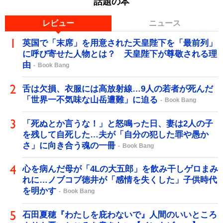
話題の本
レビュー
ニュース
英国で「末席」を用意された天皇陛下を「最前列」
に呼び寄せた人物とは？ 天皇陛下が尊敬される理
由
Book Bang
舌は欠損、衣服には高放射線…9人の若者が死んだ
「世界一不気味な山岳遭難」に迫る
Book Bang
「死ぬとか言うな！」と怒鳴った日、妻は2人の子
を残して自死した…夫が「自分の犯した罪や愚か
さ」に向き合う魂の一冊
Book Bang
心を病んだ母が「4Lの大五郎」を飲み干しゲロまみ
れに…ノブコブ徳井が「感情を失くした」子供時代
を明かす
Book Bang
石田夏穂『わたしを庇わないで』人間のいいところ