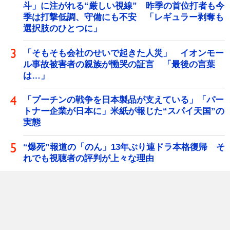
斗」に注がれる“厳しい視線” 昨季の首位打者も今
季は打撃低調、守備にも不安 「レギュラー剥奪も
選択肢のひとつに」
「そもそも会社のせいで起きた人災」 イオンモー
ル事故被害者の親族が慟哭の証言 「最後の言葉
は…」
「プーチンの戦争を日本製品が支えている」「パー
トナー企業が日本に」米紙が報じた“スパイ天国”の
実態
“爆死”報道の「のん」13年ぶり連ドラ本格復帰 そ
れでも視聴者の評判が上々な理由