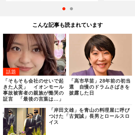
こんな記事も読まれています
話題
「そもそも会社のせいで起
「高市早苗」28年前の初当
きた人災」 イオンモール
選 自慢のドラムさばきを
事故被害者の親族が慟哭の
披露した日
証言 「最後の言葉は…」
「岸田文雄」を青山の料理屋に呼び
つけた「古賀誠」長男とロールスロ
イス