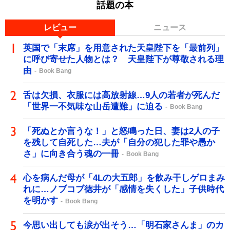
話題の本
レビュー
ニュース
英国で「末席」を用意された天皇陛下を「最前列」
に呼び寄せた人物とは？ 天皇陛下が尊敬される理
由
Book Bang
舌は欠損、衣服には高放射線…9人の若者が死んだ
「世界一不気味な山岳遭難」に迫る
Book Bang
「死ぬとか言うな！」と怒鳴った日、妻は2人の子
を残して自死した…夫が「自分の犯した罪や愚か
さ」に向き合う魂の一冊
Book Bang
心を病んだ母が「4Lの大五郎」を飲み干しゲロまみ
れに…ノブコブ徳井が「感情を失くした」子供時代
を明かす
Book Bang
今思い出しても涙が出そう…「明石家さんま」のカ