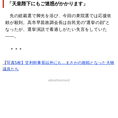
「天皇陛下にもご迷惑がかかります」
先の総裁選で脚光を浴び、今回の衆院選では応援依
頼が殺到。高市早苗政調会長は自民党の“選挙の顔”と
なったが、選挙演説で看過しがたい失言をしていた
――。
＊＊＊
【写真5枚】甘利幹事長以外にも…まさかの敗戦となった大物
議員たち
advertisement