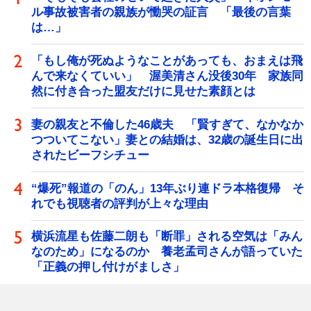
ル事故被害者の親族が慟哭の証言 「最後の言葉
は…」
「もし俺が死ぬようなことがあっても、おまえは飛
んで来なくていい」 渥美清さん没後30年 家族同
然に付き合った盟友だけに見せた素顔とは
妻の親友と不倫した46歳夫 「賢すぎて、なかなか
つついてこない」妻との結婚は、32歳の誕生日に出
されたビーフシチュー
“爆死”報道の「のん」13年ぶり連ドラ本格復帰 そ
れでも視聴者の評判が上々な理由
横浜流星も佐藤二朗も「断罪」される空気は「みん
なのため」になるのか 養老孟司さんが語っていた
「正義の押し付けがましさ」