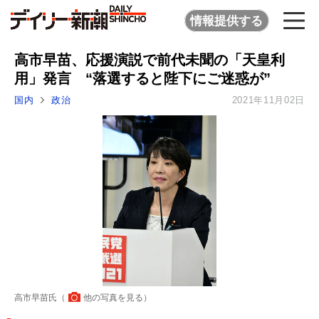
情報提供する
高市早苗、応援演説で前代未聞の「天皇利
用」発言 “落選すると陛下にご迷惑が”
国内
政治
2021年11月02日
高市早苗氏（
他の写真を見る
）