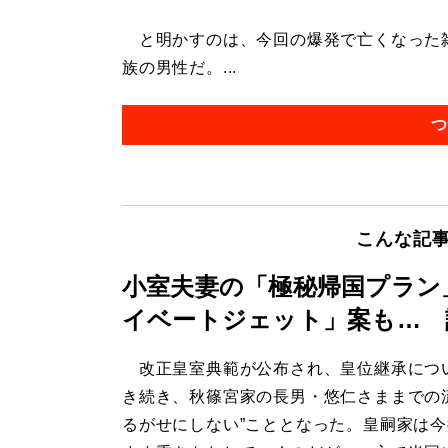
と明かすのは、今回の爆発で亡くなった雑
族の男性だ。...
つ
こんな記
小室夫妻の「極秘帰国プラン
イベートジェット」案も… 
改正皇室典範が公布され、皇位継承につ
き続き、秋篠宮家の長男・悠仁さままでの
るがせにしない”こととなった。皇嗣家は