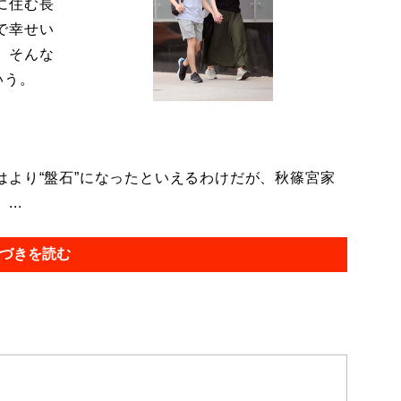
に住む長
で幸せい
。そんな
いう。
より“盤石”になったといえるわけだが、秋篠宮家
..
づきを読む