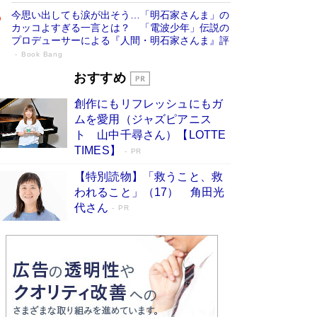
今思い出しても涙が出そう…「明石家さんま」の
カッコよすぎる一言とは？ 「電波少年」伝説の
プロデューサーによる『人間・明石家さんま』評
Book Bang
「宇宙兄弟」最終46巻がベストセラー1
おすすめ
位 宇宙開発への関心を押し上げた18年の
創作にもリフレッシュにもガ
物語に幕 特装版には「宇宙で描かれたマ
ムを愛用（ジャズピアニス
ンガ」も収録
Book Bang
ト 山中千尋さん）【LOTTE
美輪明宏 晩年の回答を集めた『ほほえんで生き
TIMES】
PR
るための人生相談』がランクイン［エンターテイ
メントベストセラー］
Book Bang
【特別読物】「救うこと、救
われること」（17） 角田光
「『火垂るの墓』は、大嘘である」原作者が抱き
代さん
続けた“自責の念”とは…「自己憐憫は描きたくな
PR
い」監督が徹底的にこだわったこと（後編） #
戦争の記憶
Book Bang
「叱って伸びるやつは、褒めたらもっと伸びる」
俳優・高嶋政伸が家族に教わった“人を育てるコ
ツ”…芸への考え方を明かす
Book Bang
東野圭吾、伊坂幸太郎の人気シリーズ最新作どち