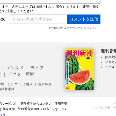
週刊新
熊本地
小室さ
ヒール
｜
エンタメ
｜
ライフ
ガ
｜
ドクター新潮
作権・リンク
｜
ご購入
｜
免責事項
会社新潮社
Co
配信サービスが、著作権者からコンテンツ使用許諾
すべての画像・
録商標（登録番号第6091713号）です。ABJ
ちら