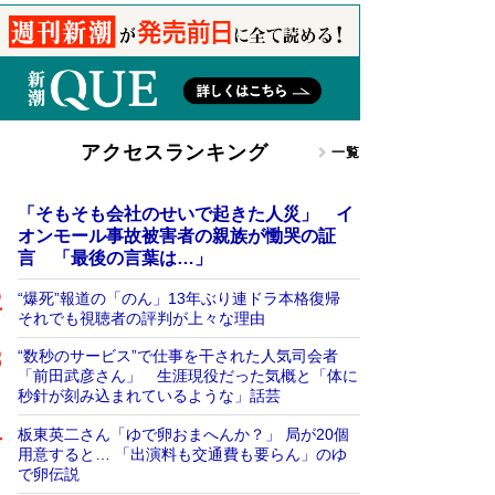
アクセスランキング
一覧
「そもそも会社のせいで起きた人災」 イ
オンモール事故被害者の親族が慟哭の証
言 「最後の言葉は…」
“爆死”報道の「のん」13年ぶり連ドラ本格復帰
それでも視聴者の評判が上々な理由
“数秒のサービス”で仕事を干された人気司会者
「前田武彦さん」 生涯現役だった気概と「体に
秒針が刻み込まれているような」話芸
板東英二さん「ゆで卵おまへんか？」 局が20個
用意すると… 「出演料も交通費も要らん」のゆ
で卵伝説