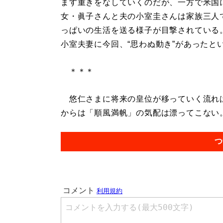
ます重きをなしていくのだが、一方で米国
女・眞子さんと夫の小室圭さんは家族三人
っぱいの生活を送る様子が目撃されている
小室夫妻に今回、“思わぬ動き”があったと
＊＊＊
悠仁さまに将来の皇位が移っていく流れは
からは「順風満帆」の気配は漂ってこない。.
つ