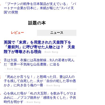
「プーチンの戦争を日本製品が支えている」「パ
ートナー企業が日本に」米紙が報じた“スパイ天
国”の実態
話題の本
レビュー
ニュース
英国で「末席」を用意された天皇陛下を
「最前列」に呼び寄せた人物とは？ 天皇
陛下が尊敬される理由
Book Bang
舌は欠損、衣服には高放射線…9人の若者が死ん
だ「世界一不気味な山岳遭難」に迫る
Book Bang
「死ぬとか言うな！」と怒鳴った日、妻は2人の
子を残して自死した…夫が「自分の犯した罪や愚
かさ」に向き合う魂の一冊
Book Bang
心を病んだ母が「4Lの大五郎」を飲み干しゲロま
みれに…ノブコブ徳井が「感情を失くした」子供
時代を明かす
Book Bang