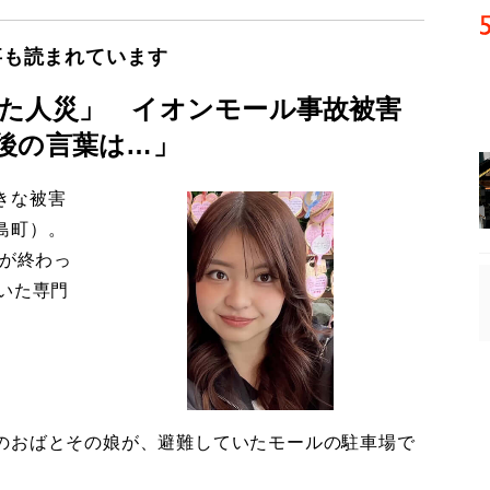
事も読まれています
た人災」 イオンモール事故被害
後の言葉は…」
きな被害
島町）。
導が終わっ
いた専門
のおばとその娘が、避難していたモールの駐車場で