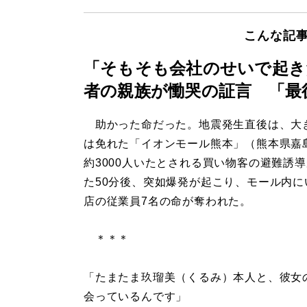
こんな記
「そもそも会社のせいで起き
者の親族が慟哭の証言 「最
助かった命だった。地震発生直後は、大
は免れた「イオンモール熊本」（熊本県嘉
約3000人いたとされる買い物客の避難誘
た50分後、突如爆発が起こり、モール内に
店の従業員7名の命が奪われた。
＊＊＊
「たまたま玖瑠美（くるみ）本人と、彼女
会っているんです」