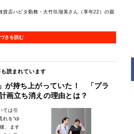
貨店ハビタ勤務・大竹玖瑠美さん（享年22）の親
づきを読む
事も読まれています
」が持ち上がっていた！ 「プラ
計画立ち消えの理由とは？
いては引
流れを“ゆ
今後、ます