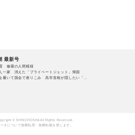
潮 最新号
震 修羅の人間模様
ん一家 消えた「プライベートジェット」帰国
を履いて国会で座りこみ 高市首相が隠したい「...
pyright © SHINCHOSHA All Rights Reserved.
データについて無断転用・無断転載を禁じます。