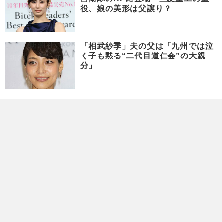
役、娘の美形は父譲り？
「相武紗季」夫の父は「九州では泣
く子も黙る“二代目道仁会”の大親
分」