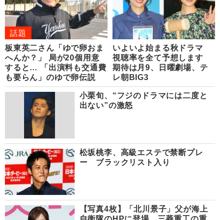
話題
板東英二さん「ゆで卵おま
いよいよ始まる秋ドラマ
へんか？」 局が20個用意
視聴率を全て予想します
すると… 「出演料も交通費
期待は月9、日曜劇場、テ
も要らん」のゆで卵伝説
レ朝BIG3
小栗旬、“フジのドラマには二度と
出ない”の激怒
松坂桃李、高級エステで禁断プレ
ー ブラックリスト入り
【写真4枚】「北川景子」父が海上
自衛隊のHPに登場 三菱重工の重