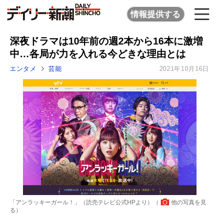
情報提供する
深夜ドラマは10年前の週2本から16本に激増
中…各局が力を入れる今どきな理由とは
エンタメ
芸能
2021年10月16日
「アンラッキーガール！」（読売テレビ公式HPより）（
他の写真を見
る
）