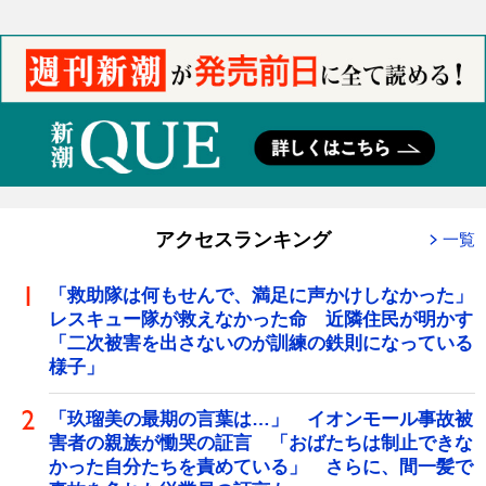
アクセスランキング
一覧
「救助隊は何もせんで、満足に声かけしなかった」
レスキュー隊が救えなかった命 近隣住民が明かす
「二次被害を出さないのが訓練の鉄則になっている
様子」
「玖瑠美の最期の言葉は…」 イオンモール事故被
害者の親族が慟哭の証言 「おばたちは制止できな
かった自分たちを責めている」 さらに、間一髪で