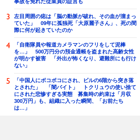
事故を免れた従業員の証言も
左目周囲の痣は「脳の動脈が破れ、その血が溜まっ
ていた」 09年に孤独死「大原麗子さん」、死の間
際に何が起きていたのか
「自衛隊員や報道カメラマンのフリをして泥棒
を…」 500万円分の預金通帳を盗まれた高齢女性
が明かす被害 「外出が怖くなり、避難所にも行け
ない」
「中国人にボコボコにされ、ビルの6階から突き落
とされた」 「闇バイト」 トクリュウの使い捨て
にされた悲惨すぎる実態 募集時の約束は「月収
300万円」も、組織に入った瞬間、「お前たち
は…」