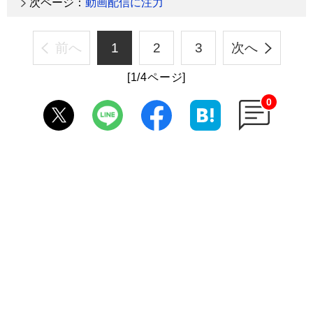
次ページ：
動画配信に注力
前へ
1
2
3
次へ
[1/4ページ]
0