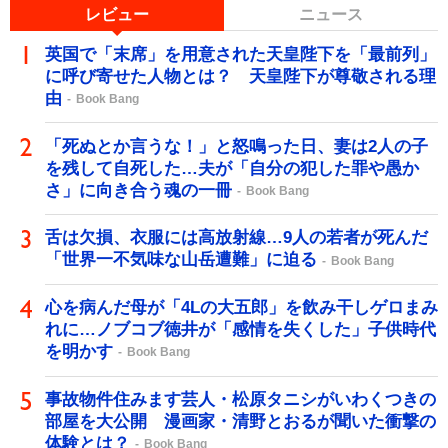
レビュー
ニュース
英国で「末席」を用意された天皇陛下を「最前列」
に呼び寄せた人物とは？ 天皇陛下が尊敬される理
由
Book Bang
「死ぬとか言うな！」と怒鳴った日、妻は2人の子
を残して自死した…夫が「自分の犯した罪や愚か
さ」に向き合う魂の一冊
Book Bang
舌は欠損、衣服には高放射線…9人の若者が死んだ
「世界一不気味な山岳遭難」に迫る
Book Bang
心を病んだ母が「4Lの大五郎」を飲み干しゲロまみ
れに…ノブコブ徳井が「感情を失くした」子供時代
を明かす
Book Bang
事故物件住みます芸人・松原タニシがいわくつきの
部屋を大公開 漫画家・清野とおるが聞いた衝撃の
体験とは？
Book Bang