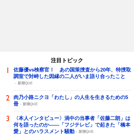
注目トピック
佐藤優vs検察官！ あの国策捜査から20年、特捜取
調室で対峙した因縁の二人がいま語り合ったこと
新潮QUE
肉乃小路ニクヨ「わたし」の人生を生きるための5
冊
新潮QUE
〈本人インタビュー〉渦中の当事者「佐藤二朗」は
何を語ったのか――「フジテレビ」で起きた「橋本
愛」とのハラスメント騒動
新潮QUE