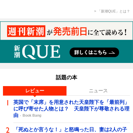
「新潮QUE」とは？
話題の本
レビュー
ニュース
英国で「末席」を用意された天皇陛下を「最前列」
に呼び寄せた人物とは？ 天皇陛下が尊敬される理
由
Book Bang
「死ぬとか言うな！」と怒鳴った日、妻は2人の子