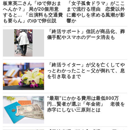
板東英二さん「ゆで卵おま
「女子孤食ドラマ」がここ
へんか？」 局が20個用意
まで流行る理由 恋愛以外
すると… 「出演料も交通費
に癒やしを求める風潮が影
も要らん」のゆで卵伝説
響か
「終活サポート」信託が商品化、葬
儀手配やスマホのデータ消去も
「終活ライター」が父を亡くしてや
っとわかったこと～父が倒れて、息
を引き取るまで
“最期”にかかる費用は最低800万
円…賢者が選ぶ「年金術」 老後を
赤字にしない三原則とは