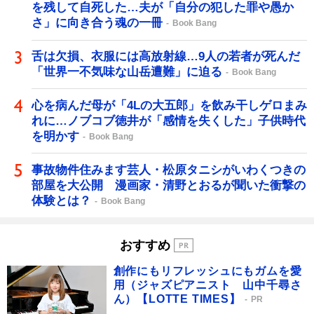
を残して自死した…夫が「自分の犯した罪や愚か
さ」に向き合う魂の一冊
Book Bang
舌は欠損、衣服には高放射線…9人の若者が死んだ
「世界一不気味な山岳遭難」に迫る
Book Bang
心を病んだ母が「4Lの大五郎」を飲み干しゲロまみ
れに…ノブコブ徳井が「感情を失くした」子供時代
を明かす
Book Bang
事故物件住みます芸人・松原タニシがいわくつきの
部屋を大公開 漫画家・清野とおるが聞いた衝撃の
体験とは？
Book Bang
おすすめ
創作にもリフレッシュにもガムを愛
用（ジャズピアニスト 山中千尋さ
ん）【LOTTE TIMES】
PR