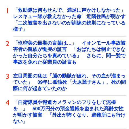
「救助隊は何もせんで、満足に声かけしなかった」
レスキュー隊が救えなかった命 近隣住民が明かす
「二次被害を出さないのが訓練の鉄則になっている
様子」
「玖瑠美の最期の言葉は…」 イオンモール事故被
害者の親族が慟哭の証言 「おばたちは制止できな
かった自分たちを責めている」 さらに、間一髪で
事故を免れた従業員の証言も
左目周囲の痣は「脳の動脈が破れ、その血が溜まっ
ていた」 09年に孤独死「大原麗子さん」、死の間
際に何が起きていたのか
「自衛隊員や報道カメラマンのフリをして泥棒
を…」 500万円分の預金通帳を盗まれた高齢女性
が明かす被害 「外出が怖くなり、避難所にも行け
ない」