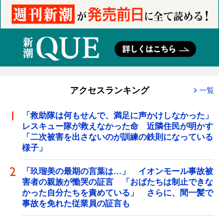
アクセスランキング
一覧
「救助隊は何もせんで、満足に声かけしなかった」
レスキュー隊が救えなかった命 近隣住民が明かす
「二次被害を出さないのが訓練の鉄則になっている
様子」
「玖瑠美の最期の言葉は…」 イオンモール事故被
害者の親族が慟哭の証言 「おばたちは制止できな
かった自分たちを責めている」 さらに、間一髪で
事故を免れた従業員の証言も