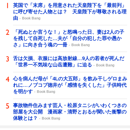
英国で「末席」を用意された天皇陛下を「最前列」
に呼び寄せた人物とは？ 天皇陛下が尊敬される理
由
Book Bang
「死ぬとか言うな！」と怒鳴った日、妻は2人の子
を残して自死した…夫が「自分の犯した罪や愚か
さ」に向き合う魂の一冊
Book Bang
舌は欠損、衣服には高放射線…9人の若者が死んだ
「世界一不気味な山岳遭難」に迫る
Book Bang
心を病んだ母が「4Lの大五郎」を飲み干しゲロまみ
れに…ノブコブ徳井が「感情を失くした」子供時代
を明かす
Book Bang
事故物件住みます芸人・松原タニシがいわくつきの
部屋を大公開 漫画家・清野とおるが聞いた衝撃の
体験とは？
Book Bang