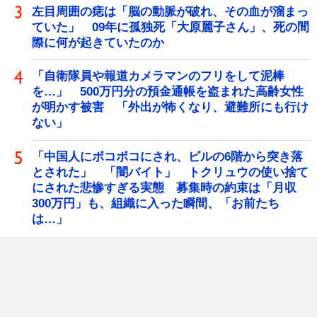
左目周囲の痣は「脳の動脈が破れ、その血が溜まっ
ていた」 09年に孤独死「大原麗子さん」、死の間
際に何が起きていたのか
「自衛隊員や報道カメラマンのフリをして泥棒
を…」 500万円分の預金通帳を盗まれた高齢女性
が明かす被害 「外出が怖くなり、避難所にも行け
ない」
「中国人にボコボコにされ、ビルの6階から突き落
とされた」 「闇バイト」 トクリュウの使い捨て
にされた悲惨すぎる実態 募集時の約束は「月収
300万円」も、組織に入った瞬間、「お前たち
は…」