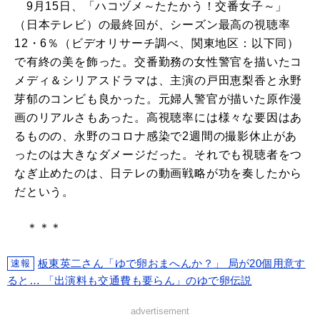
9月15日、「ハコヅメ～たたかう！交番女子～」
（日本テレビ）の最終回が、シーズン最高の視聴率
12・6％（ビデオリサーチ調べ、関東地区：以下同）
で有終の美を飾った。交番勤務の女性警官を描いたコ
メディ＆シリアスドラマは、主演の戸田恵梨香と永野
芽郁のコンビも良かった。元婦人警官が描いた原作漫
画のリアルさもあった。高視聴率には様々な要因はあ
るものの、永野のコロナ感染で2週間の撮影休止があ
ったのは大きなダメージだった。それでも視聴者をつ
なぎ止めたのは、日テレの動画戦略が功を奏したから
だという。
＊＊＊
板東英二さん「ゆで卵おまへんか？」 局が20個用意す
速報
ると… 「出演料も交通費も要らん」のゆで卵伝説
advertisement