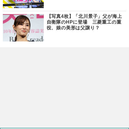
【写真4枚】「北川景子」父が海上
自衛隊のHPに登場 三菱重工の重
役、娘の美形は父譲り？