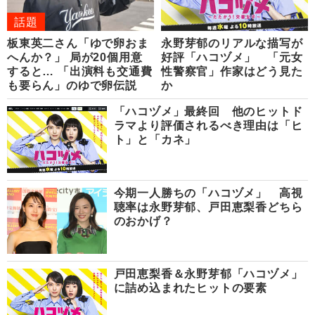
話題
板東英二さん「ゆで卵おま
永野芽郁のリアルな描写が
へんか？」 局が20個用意
好評「ハコヅメ」 「元女
すると… 「出演料も交通費
性警察官」作家はどう見た
も要らん」のゆで卵伝説
か
「ハコヅメ」最終回 他のヒットド
ラマより評価されるべき理由は「ヒ
ト」と「カネ」
今期一人勝ちの「ハコヅメ」 高視
聴率は永野芽郁、戸田恵梨香どちら
のおかげ？
戸田恵梨香＆永野芽郁「ハコヅメ」
に詰め込まれたヒットの要素