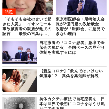
話題
「そもそも会社のせいで起
東京都医師会・尾崎治夫会
きた人災」 イオンモール
長が2億円超の政治献金
事故被害者の親族が慟哭の
政府が「医師会」に意見で
証言 「最後の言葉は…」
きない理由
自宅療養の「コロナ患者」急増で医
師会の尻に火 全国ベースの見守り
体制を実現するには
【新型コロナ】“飲んではいけない
鎮痛薬”？ 真偽を薬剤師が解説
抗体カクテル療法で自宅療養を…日
本は世界で最初にコロナをはやり風
邪にできる国