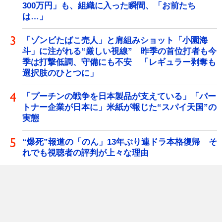
300万円」も、組織に入った瞬間、「お前たち
は…」
「ゾンビたばこ売人」と肩組みショット「小園海
斗」に注がれる“厳しい視線” 昨季の首位打者も今
季は打撃低調、守備にも不安 「レギュラー剥奪も
選択肢のひとつに」
「プーチンの戦争を日本製品が支えている」「パー
トナー企業が日本に」米紙が報じた“スパイ天国”の
実態
“爆死”報道の「のん」13年ぶり連ドラ本格復帰 そ
れでも視聴者の評判が上々な理由