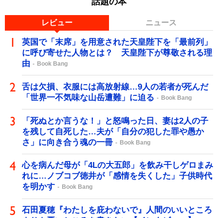
話題の本
レビュー
ニュース
英国で「末席」を用意された天皇陛下を「最前列」
に呼び寄せた人物とは？ 天皇陛下が尊敬される理
由
Book Bang
舌は欠損、衣服には高放射線…9人の若者が死んだ
「世界一不気味な山岳遭難」に迫る
Book Bang
「死ぬとか言うな！」と怒鳴った日、妻は2人の子
を残して自死した…夫が「自分の犯した罪や愚か
さ」に向き合う魂の一冊
Book Bang
心を病んだ母が「4Lの大五郎」を飲み干しゲロまみ
れに…ノブコブ徳井が「感情を失くした」子供時代
を明かす
Book Bang
石田夏穂『わたしを庇わないで』人間のいいところ