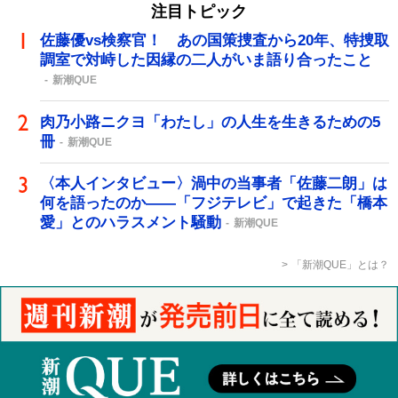
注目トピック
佐藤優vs検察官！ あの国策捜査から20年、特捜取
調室で対峙した因縁の二人がいま語り合ったこと
新潮QUE
肉乃小路ニクヨ「わたし」の人生を生きるための5
冊
新潮QUE
〈本人インタビュー〉渦中の当事者「佐藤二朗」は
何を語ったのか――「フジテレビ」で起きた「橋本
愛」とのハラスメント騒動
新潮QUE
「新潮QUE」とは？