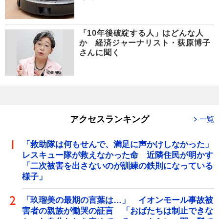
「10年後破綻する人」はどんな人
か 経済ジャーナリスト・荻原博子
さんに聞く
アクセスランキング
一覧
「救助隊は何もせんで、満足に声かけしなかった」
レスキュー隊が救えなかった命 近隣住民が明かす
「二次被害を出さないのが訓練の鉄則になっている
様子」
「玖瑠美の最期の言葉は…」 イオンモール事故被
害者の親族が慟哭の証言 「おばたちは制止できな