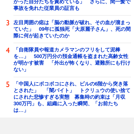
かった自分たちを責めている」 さらに、間一髪で
事故を免れた従業員の証言も
左目周囲の痣は「脳の動脈が破れ、その血が溜まっ
ていた」 09年に孤独死「大原麗子さん」、死の間
際に何が起きていたのか
「自衛隊員や報道カメラマンのフリをして泥棒
を…」 500万円分の預金通帳を盗まれた高齢女性
が明かす被害 「外出が怖くなり、避難所にも行け
ない」
「中国人にボコボコにされ、ビルの6階から突き落
とされた」 「闇バイト」 トクリュウの使い捨て
にされた悲惨すぎる実態 募集時の約束は「月収
300万円」も、組織に入った瞬間、「お前たち
は…」