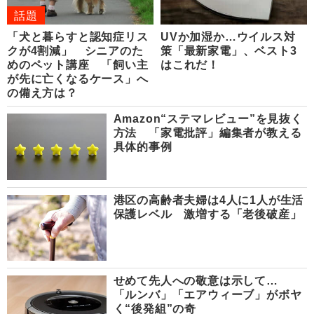
話題
「犬と暮らすと認知症リス
UVか加湿か…ウイルス対
クが4割減」 シニアのた
策「最新家電」、ベスト3
めのペット講座 「飼い主
はこれだ！
が先に亡くなるケース」へ
の備え方は？
Amazon“ステマレビュー”を見抜く
方法 「家電批評」編集者が教える
具体的事例
港区の高齢者夫婦は4人に1人が生活
保護レベル 激増する「老後破産」
せめて先人への敬意は示して…
「ルンバ」「エアウィーブ」がボヤ
く“後発組”の奇