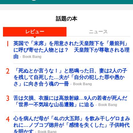
話題の本
レビュー
ニュース
英国で「末席」を用意された天皇陛下を「最前列」
に呼び寄せた人物とは？ 天皇陛下が尊敬される理
由
Book Bang
「死ぬとか言うな！」と怒鳴った日、妻は2人の子
を残して自死した…夫が「自分の犯した罪や愚か
さ」に向き合う魂の一冊
Book Bang
舌は欠損、衣服には高放射線…9人の若者が死んだ
「世界一不気味な山岳遭難」に迫る
Book Bang
心を病んだ母が「4Lの大五郎」を飲み干しゲロまみ
れに…ノブコブ徳井が「感情を失くした」子供時代
を明かす
Book Bang