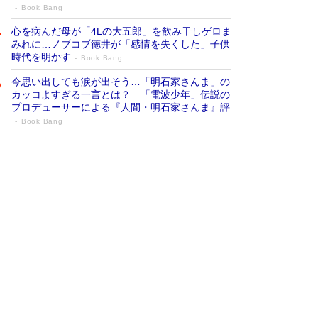
Book Bang
心を病んだ母が「4Lの大五郎」を飲み干しゲロま
みれに…ノブコブ徳井が「感情を失くした」子供
時代を明かす
Book Bang
今思い出しても涙が出そう…「明石家さんま」の
カッコよすぎる一言とは？ 「電波少年」伝説の
プロデューサーによる『人間・明石家さんま』評
Book Bang
「『火垂るの墓』は、大嘘である」原作者
が抱き続けた“自責の念”とは…「自己憐憫
は描きたくない」監督が徹底的にこだわっ
たこと（後編） #戦争の記憶
Book Bang
「叱って伸びるやつは、褒めたらもっと伸びる」
俳優・高嶋政伸が家族に教わった“人を育てるコ
ツ”…芸への考え方を明かす
Book Bang
美輪明宏 晩年の回答を集めた『ほほえんで生き
るための人生相談』がランクイン［エンターテイ
メントベストセラー］
Book Bang
「宇宙兄弟」最終46巻がベストセラー1位 宇宙