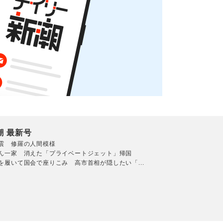
潮 最新号
震 修羅の人間模様
ん一家 消えた「プライベートジェット」帰国
を履いて国会で座りこみ 高市首相が隠したい「...