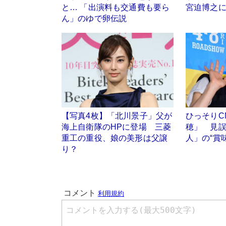
と… 「出演料も交通費も要ら
宮迫博之に
ん」のゆで卵伝説
【写真4枚】「北川景子」父が
ひっそりC
海上自衛隊のHPに登場 三菱
穂」 見
重工の重役、娘の美形は父譲
人」の“賞
り？