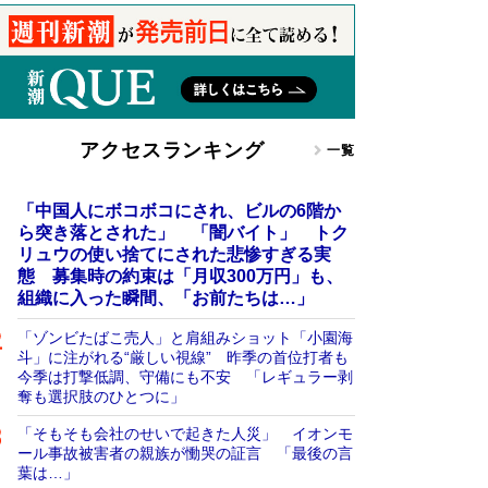
アクセスランキング
一覧
「中国人にボコボコにされ、ビルの6階か
ら突き落とされた」 「闇バイト」 トク
リュウの使い捨てにされた悲惨すぎる実
態 募集時の約束は「月収300万円」も、
組織に入った瞬間、「お前たちは…」
「ゾンビたばこ売人」と肩組みショット「小園海
斗」に注がれる“厳しい視線” 昨季の首位打者も
今季は打撃低調、守備にも不安 「レギュラー剥
奪も選択肢のひとつに」
「そもそも会社のせいで起きた人災」 イオンモ
ール事故被害者の親族が慟哭の証言 「最後の言
葉は…」