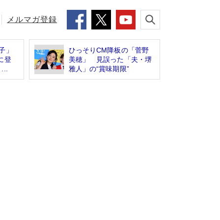
メルマガ登録
子」
ひっそりCM降板の「菅野
に登
美穂」 見誤った「夫・堺
..
雅人」の“賞味期限”