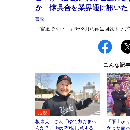
か 懐具合を業界通に訊いた
芸能
「宮迫ですッ！」6〜8月の再生回数トップ
こんな記
話題
板東英二さん「ゆで卵おまへ
「雨上が
んか？」 局が20個用意する
かった吉