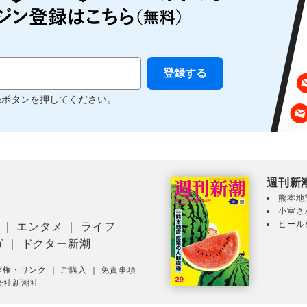
録ボタンを押してください。
週刊新
熊本地
小室さ
ヒール
｜
エンタメ
｜
ライフ
ガ
｜
ドクター新潮
作権・リンク
｜
ご購入
｜
免責事項
会社新潮社