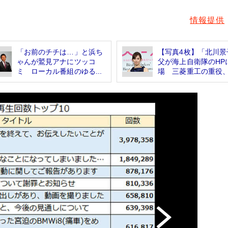
情報提供
「お前のチチは…」と浜ち
【写真4枚】「北川景
ゃんが鷲見アナにツッコ
父が海上自衛隊のHP
ミ ローカル番組のゆる...
場 三菱重工の重役、.