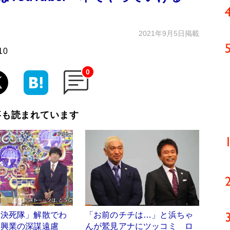
2021年9月5日掲載
10
0
事も読まれています
り決死隊」解散でわ
「お前のチチは…」と浜ちゃ
本興業の深謀遠慮
んが鷲見アナにツッコミ ロ