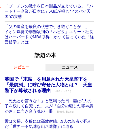
「プーチンの戦争を日本製品が支えている」「パ
ートナー企業が日本に」米紙が報じた“スパイ天
国”の実態
「父の遺産を最良の状態で引き継ぐことが…」
イオン爆発で非難殺到の「ハビタ」エリート社長
はハーバードでMBA取得 かつて語っていた「経
営哲学」とは
話題の本
レビュー
ニュース
英国で「末席」を用意された天皇陛下を
「最前列」に呼び寄せた人物とは？ 天皇
陛下が尊敬される理由
Book Bang
「死ぬとか言うな！」と怒鳴った日、妻は2人の
子を残して自死した…夫が「自分の犯した罪や愚
かさ」に向き合う魂の一冊
Book Bang
舌は欠損、衣服には高放射線…9人の若者が死ん
だ「世界一不気味な山岳遭難」に迫る