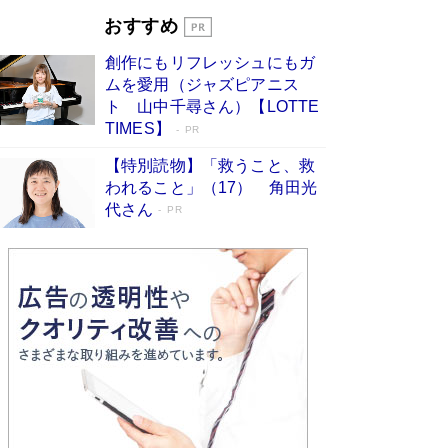
開発への関心を押し上げた18年の物語に幕 特装
おすすめ
版には「宇宙で描かれたマンガ」も収録
Book Bang
創作にもリフレッシュにもガ
友近氏、絶賛！ 鎌倉を舞台に、孤独を抱えた
ムを愛用（ジャズピアニス
人々が新たな一歩を踏み出す連作短篇集『海のほ
ト 山中千尋さん）【LOTTE
とりのプラネット』試し読み
Book Bang
TIMES】
PR
【特別読物】「救うこと、救
われること」（17） 角田光
代さん
PR