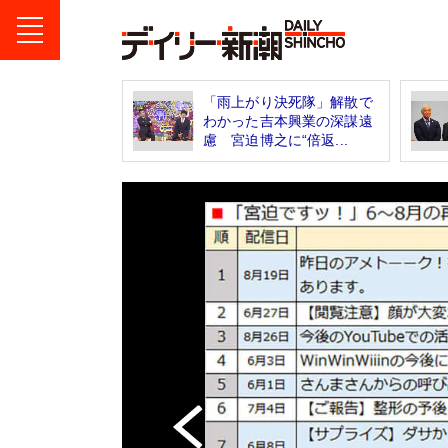
「雨上がり決死隊」解散で
わかった吉本興業の深謀遠
慮 宮迫博之に“倍返...