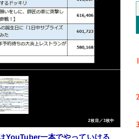
2枚目／3枚中
YouTuber一本でやっていける