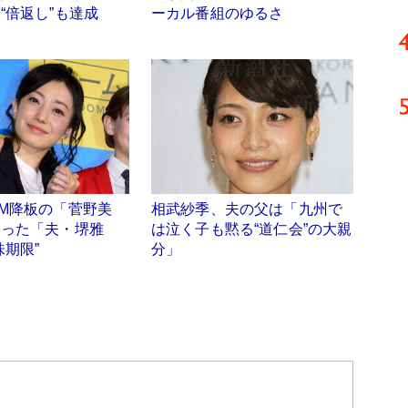
“倍返し”も達成
ーカル番組のゆるさ
M降板の「菅野美
相武紗季、夫の父は「九州で
誤った「夫・堺雅
は泣く子も黙る“道仁会”の大親
味期限”
分」