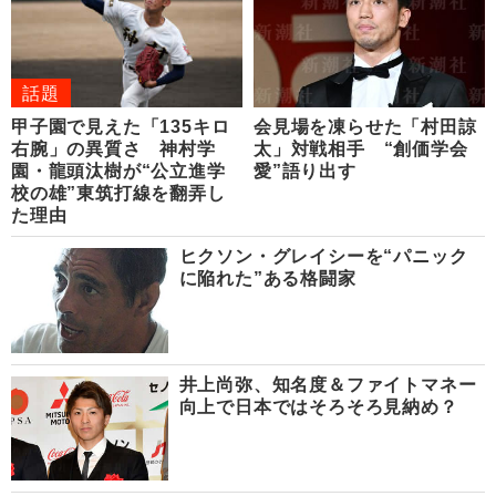
話題
甲子園で見えた「135キロ
会見場を凍らせた「村田諒
右腕」の異質さ 神村学
太」対戦相手 “創価学会
園・龍頭汰樹が“公立進学
愛”語り出す
校の雄”東筑打線を翻弄し
た理由
ヒクソン・グレイシーを“パニック
に陥れた”ある格闘家
井上尚弥、知名度＆ファイトマネー
向上で日本ではそろそろ見納め？