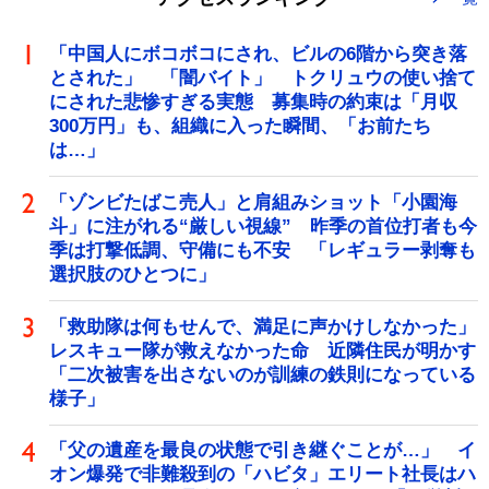
「中国人にボコボコにされ、ビルの6階から突き落
とされた」 「闇バイト」 トクリュウの使い捨て
にされた悲惨すぎる実態 募集時の約束は「月収
300万円」も、組織に入った瞬間、「お前たち
は…」
「ゾンビたばこ売人」と肩組みショット「小園海
斗」に注がれる“厳しい視線” 昨季の首位打者も今
季は打撃低調、守備にも不安 「レギュラー剥奪も
選択肢のひとつに」
「救助隊は何もせんで、満足に声かけしなかった」
レスキュー隊が救えなかった命 近隣住民が明かす
「二次被害を出さないのが訓練の鉄則になっている
様子」
「父の遺産を最良の状態で引き継ぐことが…」 イ
オン爆発で非難殺到の「ハビタ」エリート社長はハ