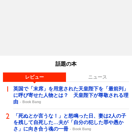
話題の本
レビュー
ニュース
英国で「末席」を用意された天皇陛下を「最前列」
に呼び寄せた人物とは？ 天皇陛下が尊敬される理
由
Book Bang
「死ぬとか言うな！」と怒鳴った日、妻は2人の子
を残して自死した…夫が「自分の犯した罪や愚か
さ」に向き合う魂の一冊
Book Bang