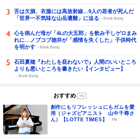
舌は欠損、衣服には高放射線…9人の若者が死んだ
「世界一不気味な山岳遭難」に迫る
Book Bang
心を病んだ母が「4Lの大五郎」を飲み干しゲロまみ
れに…ノブコブ徳井が「感情を失くした」子供時代
を明かす
Book Bang
石田夏穂『わたしを庇わないで』人間のいいところ
よりも悪いところを書きたい【インタビュー】
Book Bang
おすすめ
創作にもリフレッシュにもガムを愛
用（ジャズピアニスト 山中千尋さ
ん）【LOTTE TIMES】
PR