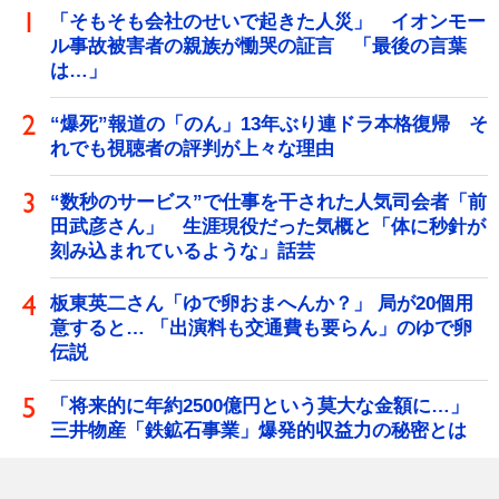
「そもそも会社のせいで起きた人災」 イオンモー
ル事故被害者の親族が慟哭の証言 「最後の言葉
は…」
“爆死”報道の「のん」13年ぶり連ドラ本格復帰 そ
れでも視聴者の評判が上々な理由
“数秒のサービス”で仕事を干された人気司会者「前
田武彦さん」 生涯現役だった気概と「体に秒針が
刻み込まれているような」話芸
板東英二さん「ゆで卵おまへんか？」 局が20個用
意すると… 「出演料も交通費も要らん」のゆで卵
伝説
「将来的に年約2500億円という莫大な金額に…」
三井物産「鉄鉱石事業」爆発的収益力の秘密とは