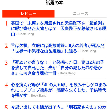
話題の本
レビュー
ニュース
英国で「末席」を用意された天皇陛下を「最前列」
に呼び寄せた人物とは？ 天皇陛下が尊敬される理
由
Book Bang
舌は欠損、衣服には高放射線…9人の若者が死んだ
「世界一不気味な山岳遭難」に迫る
Book Bang
「死ぬとか言うな！」と怒鳴った日、妻は2人の子
を残して自死した…夫が「自分の犯した罪や愚か
さ」に向き合う魂の一冊
Book Bang
心を病んだ母が「4Lの大五郎」を飲み干しゲロまみ
れに…ノブコブ徳井が「感情を失くした」子供時代
を明かす
Book Bang
今思い出しても涙が出そう…「明石家さんま」のカ