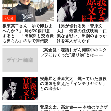
話題
板東英二さん「ゆで卵おま
【男が惚れる男・菅原文
へんか？」 局が20個用意
太】 最強の任侠映画「仁
すると… 「出演料も交通費
義なき戦い」出演のきっか
も要らん」のゆで卵伝説
けを本人が明かす
【高倉健・秘話】がん闘病中のスタ
ッフにおくった“贈り物”とは――
安藤昇と菅原文太 燻っていた脇役
の運気を変えた「インテリヤクザ」
との出会い
菅原文太、高倉健―― 本物のヤクザ