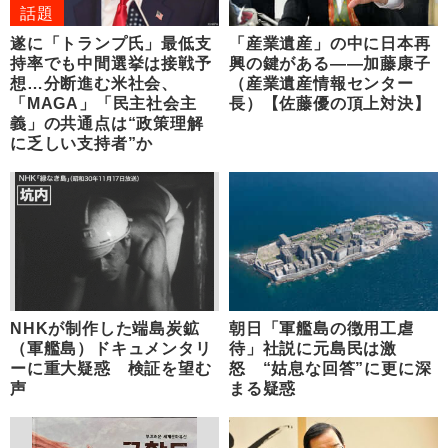
話題
遂に「トランプ氏」最低支
「産業遺産」の中に日本再
持率でも中間選挙は接戦予
興の鍵がある――加藤康子
想…分断進む米社会、
（産業遺産情報センター
「MAGA」「民主社会主
長）【佐藤優の頂上対決】
義」の共通点は“政策理解
に乏しい支持者”か
NHKが制作した端島炭鉱
朝日「軍艦島の徴用工虐
（軍艦島）ドキュメンタリ
待」社説に元島民は激
ーに重大疑惑 検証を望む
怒 “姑息な回答”に更に深
声
まる疑惑