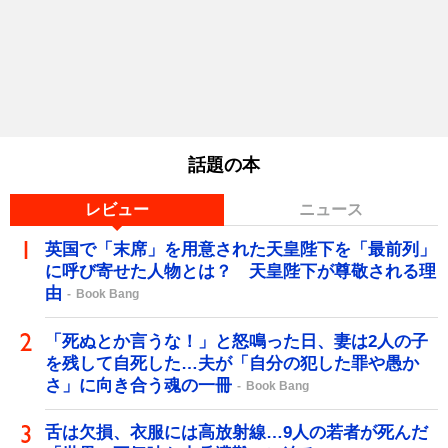
話題の本
レビュー
ニュース
英国で「末席」を用意された天皇陛下を「最前列」
に呼び寄せた人物とは？ 天皇陛下が尊敬される理
由
Book Bang
「死ぬとか言うな！」と怒鳴った日、妻は2人の子
を残して自死した…夫が「自分の犯した罪や愚か
さ」に向き合う魂の一冊
Book Bang
舌は欠損、衣服には高放射線…9人の若者が死んだ