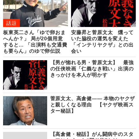
話題
板東英二さん「ゆで卵おま
安藤昇と菅原文太 燻って
へんか？」 局が20個用意
いた脇役の運気を変えた
すると… 「出演料も交通費
「インテリヤクザ」との出
も要らん」のゆで卵伝説
会い
【男が惚れる男・菅原文太】 最強
の任侠映画「仁義なき戦い」出演の
きっかけを本人が明かす
菅原文太、高倉健―― 本物のヤクザ
と親しくなる理由 【ヤクザ映画ス
ター秘話】
【高倉健・秘話】がん闘病中のスタ