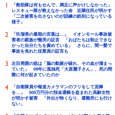
「救助隊は何もせんで、満足に声かけしなかった」
レスキュー隊が救えなかった命 近隣住民が明かす
「二次被害を出さないのが訓練の鉄則になっている
様子」
「玖瑠美の最期の言葉は…」 イオンモール事故被
害者の親族が慟哭の証言 「おばたちは制止できな
かった自分たちを責めている」 さらに、間一髪で
事故を免れた従業員の証言も
左目周囲の痣は「脳の動脈が破れ、その血が溜まっ
ていた」 09年に孤独死「大原麗子さん」、死の間
際に何が起きていたのか
「自衛隊員や報道カメラマンのフリをして泥棒
を…」 500万円分の預金通帳を盗まれた高齢女性
が明かす被害 「外出が怖くなり、避難所にも行け
ない」