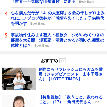
「世界一不気味な山岳遭難」に迫る
Book Bang
心を病んだ母が「4Lの大五郎」を飲み干しゲロまみ
れに…ノブコブ徳井が「感情を失くした」子供時代
を明かす
Book Bang
事故物件住みます芸人・松原タニシがいわくつきの
部屋を大公開 漫画家・清野とおるが聞いた衝撃の
体験とは？
Book Bang
おすすめ
創作にもリフレッシュにもガムを愛
用（ジャズピアニスト 山中千尋さ
ん）【LOTTE TIMES】
PR
【特別読物】「救うこと、救われる
こと」（17） 角田光代さん
PR