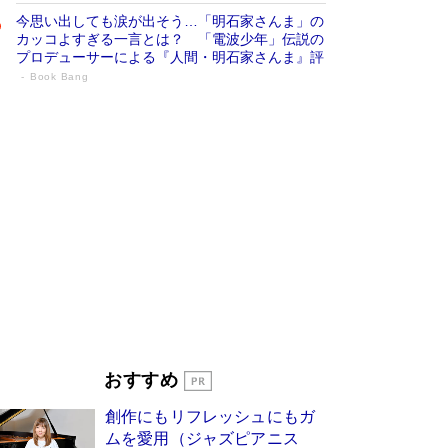
今思い出しても涙が出そう…「明石家さんま」の
カッコよすぎる一言とは？ 「電波少年」伝説の
プロデューサーによる『人間・明石家さんま』評
Book Bang
「叱って伸びるやつは、褒めたらもっと伸
びる」俳優・高嶋政伸が家族に教わっ
た“人を育てるコツ”…芸への考え方を明か
す
Book Bang
「『火垂るの墓』は、大嘘である」原作者が抱き
続けた“自責の念”とは…「自己憐憫は描きたくな
い」監督が徹底的にこだわったこと（後編） #
戦争の記憶
Book Bang
美輪明宏 晩年の回答を集めた『ほほえんで生き
るための人生相談』がランクイン［エンターテイ
メントベストセラー］
Book Bang
「宇宙兄弟」最終46巻がベストセラー1位 宇宙
おすすめ
開発への関心を押し上げた18年の物語に幕 特装
版には「宇宙で描かれたマンガ」も収録
創作にもリフレッシュにもガ
Book Bang
ムを愛用（ジャズピアニス