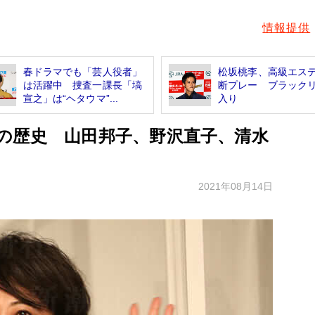
情報提供
春ドラマでも「芸人役者」
松坂桃李、高級エス
は活躍中 捜査一課長「塙
断プレー ブラック
宣之」は“ヘタウマ”...
入り
の歴史 山田邦子、野沢直子、清水
2021年08月14日