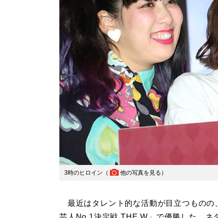
3時のヒロイン（
他の写真を見る
）
最近はタレント的な活動が目立つものの、
芸人No.1決定戦 THE W」で優勝した