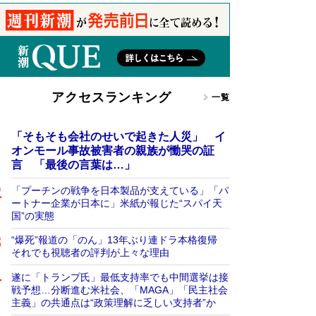
アクセスランキング
一覧
「そもそも会社のせいで起きた人災」 イ
オンモール事故被害者の親族が慟哭の証
言 「最後の言葉は…」
「プーチンの戦争を日本製品が支えている」「パ
ートナー企業が日本に」米紙が報じた“スパイ天
国”の実態
“爆死”報道の「のん」13年ぶり連ドラ本格復帰
それでも視聴者の評判が上々な理由
遂に「トランプ氏」最低支持率でも中間選挙は接
戦予想…分断進む米社会、「MAGA」「民主社会
主義」の共通点は“政策理解に乏しい支持者”か