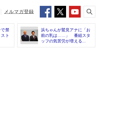
メルマガ登録
テで禁
浜ちゃんが鷲見アナに「お
リスト
前の乳は……」 番組スタ
ッフの気苦労が増える...