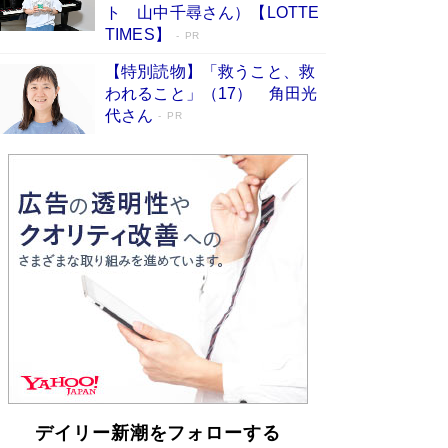
「不意に涙が出そうに…」高嶋政伸が明かし
ト 山中千尋さん）【LOTTE
た“13歳の娘を暴行する役”への葛藤 インティマ
TIMES】
PR
シーコーディネーターに支えられたNHK『大奥』
の裏側
Book Bang
【特別読物】「救うこと、救
われること」（17） 角田光
代さん
PR
デイリー新潮をフォローする