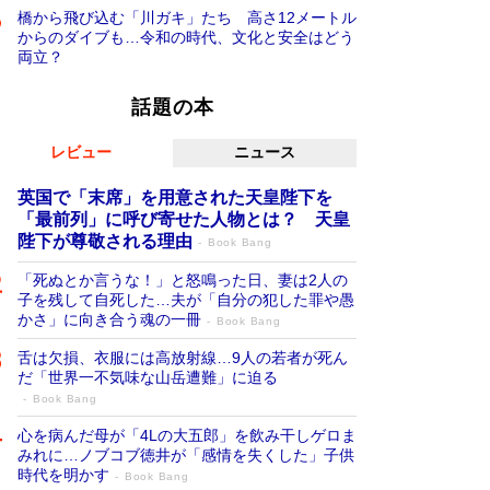
橋から飛び込む「川ガキ」たち 高さ12メートル
からのダイブも…令和の時代、文化と安全はどう
両立？
話題の本
レビュー
ニュース
英国で「末席」を用意された天皇陛下を
「最前列」に呼び寄せた人物とは？ 天皇
陛下が尊敬される理由
Book Bang
「死ぬとか言うな！」と怒鳴った日、妻は2人の
子を残して自死した…夫が「自分の犯した罪や愚
かさ」に向き合う魂の一冊
Book Bang
舌は欠損、衣服には高放射線…9人の若者が死ん
だ「世界一不気味な山岳遭難」に迫る
Book Bang
心を病んだ母が「4Lの大五郎」を飲み干しゲロま
みれに…ノブコブ徳井が「感情を失くした」子供
時代を明かす
Book Bang