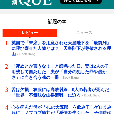
話題の本
レビュー
ニュース
英国で「末席」を用意された天皇陛下を「最前列」
に呼び寄せた人物とは？ 天皇陛下が尊敬される理
由
Book Bang
「死ぬとか言うな！」と怒鳴った日、妻は2人の子
を残して自死した…夫が「自分の犯した罪や愚か
さ」に向き合う魂の一冊
Book Bang
舌は欠損、衣服には高放射線…9人の若者が死んだ
「世界一不気味な山岳遭難」に迫る
Book Bang
心を病んだ母が「4Lの大五郎」を飲み干しゲロまみ
れに…ノブコブ徳井が「感情を失くした」子供時代