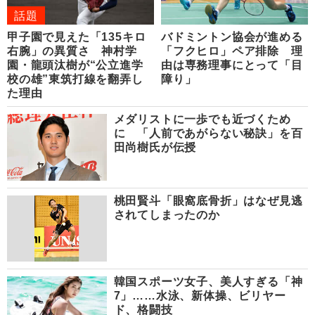
話題
甲子園で見えた「135キロ
バドミントン協会が進める
右腕」の異質さ 神村学
「フクヒロ」ペア排除 理
園・龍頭汰樹が“公立進学
由は専務理事にとって「目
校の雄”東筑打線を翻弄し
障り」
た理由
メダリストに一歩でも近づくため
に 「人前であがらない秘訣」を百
田尚樹氏が伝授
桃田賢斗「眼窩底骨折」はなぜ見逃
されてしまったのか
韓国スポーツ女子、美人すぎる「神
7」……水泳、新体操、ビリヤー
ド、格闘技