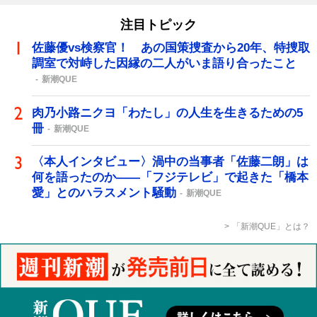
注目トピック
佐藤優vs検察官！ あの国策捜査から20年、特捜取
調室で対峙した因縁の二人がいま語り合ったこと
新潮QUE
肉乃小路ニクヨ「わたし」の人生を生きるための5
冊
新潮QUE
〈本人インタビュー〉渦中の当事者「佐藤二朗」は
何を語ったのか――「フジテレビ」で起きた「橋本
愛」とのハラスメント騒動
新潮QUE
「新潮QUE」とは？