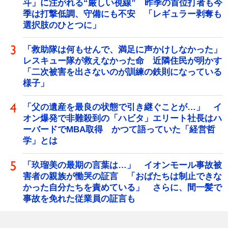
斗」に注がれる“厳しい視線” 昨季の首位打者も今
季は打撃低調、守備にも不安 「レギュラー剥奪も
選択肢のひとつに」
「救助隊は何もせんで、満足に声かけしなかった」
レスキュー隊が救えなかった命 近隣住民が明かす
「二次被害を出さないのが訓練の鉄則になっている
様子」
「父の遺産を最良の状態で引き継ぐことが…」 イ
オン爆発で非難殺到の「ハビタ」エリート社長はハ
ーバードでMBA取得 かつて語っていた「経営哲
学」とは
「玖瑠美の最期の言葉は…」 イオンモール事故被
害者の親族が慟哭の証言 「おばたちは制止できな
かった自分たちを責めている」 さらに、間一髪で
事故を免れた従業員の証言も