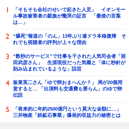
「そもそも会社のせいで起きた人災」 イオンモー
ル事故被害者の親族が慟哭の証言 「最後の言葉
は…」
“爆死”報道の「のん」13年ぶり連ドラ本格復帰 そ
れでも視聴者の評判が上々な理由
“数秒のサービス”で仕事を干された人気司会者「前
田武彦さん」 生涯現役だった気概と「体に秒針が
刻み込まれているような」話芸
板東英二さん「ゆで卵おまへんか？」 局が20個用
意すると… 「出演料も交通費も要らん」のゆで卵
伝説
「将来的に年約2500億円という莫大な金額に…」
三井物産「鉄鉱石事業」爆発的収益力の秘密とは