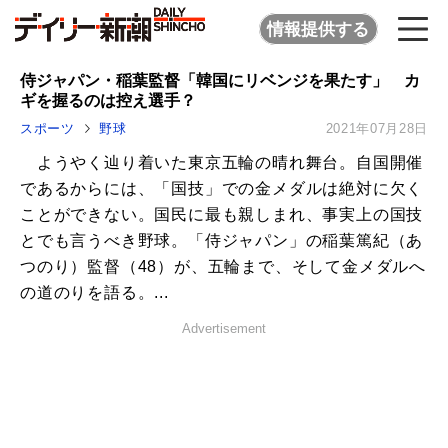
情報提供する
侍ジャパン・稲葉監督「韓国にリベンジを果たす」 カ
ギを握るのは控え選手？
スポーツ
野球
2021年07月28日
ようやく辿り着いた東京五輪の晴れ舞台。自国開催
であるからには、「国技」での金メダルは絶対に欠く
ことができない。国民に最も親しまれ、事実上の国技
とでも言うべき野球。「侍ジャパン」の稲葉篤紀（あ
つのり）監督（48）が、五輪まで、そして金メダルへ
の道のりを語る。...
Advertisement