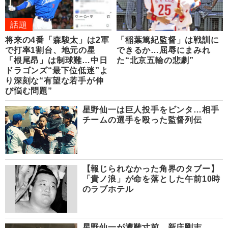
話題
将来の4番「森駿太」は2軍
「稲葉篤紀監督」は戦訓に
で打率1割台、地元の星
できるか…屈辱にまみれ
「根尾昂」は制球難…中日
た“北京五輪の悲劇”
ドラゴンズ“最下位低迷”よ
り深刻な“有望な若手が伸
び悩む問題”
星野仙一は巨人投手をビンタ…相手
チームの選手を殴った監督列伝
【報じられなかった角界のタブー】
「貴ノ浪」が命を落とした午前10時
のラブホテル
星野仙一が遭難寸前、新庄剛志