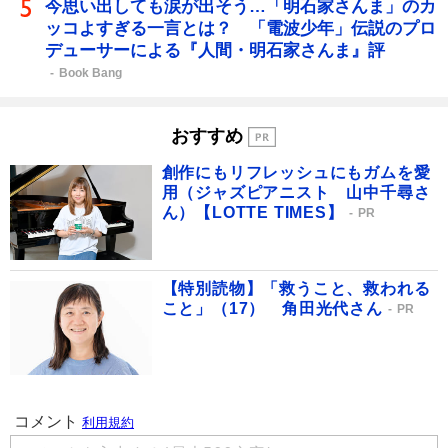
今思い出しても涙が出そう…「明石家さんま」のカ
ッコよすぎる一言とは？ 「電波少年」伝説のプロ
デューサーによる『人間・明石家さんま』評
Book Bang
おすすめ
創作にもリフレッシュにもガムを愛
用（ジャズピアニスト 山中千尋さ
ん）【LOTTE TIMES】
PR
【特別読物】「救うこと、救われる
こと」（17） 角田光代さん
PR