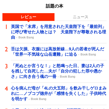
話題の本
レビュー
ニュース
英国で「末席」を用意された天皇陛下を「最前列」
に呼び寄せた人物とは？ 天皇陛下が尊敬される理
由
Book Bang
舌は欠損、衣服には高放射線…9人の若者が死んだ
「世界一不気味な山岳遭難」に迫る
Book Bang
「死ぬとか言うな！」と怒鳴った日、妻は2人の子
を残して自死した…夫が「自分の犯した罪や愚か
さ」に向き合う魂の一冊
Book Bang
心を病んだ母が「4Lの大五郎」を飲み干しゲロまみ
れに…ノブコブ徳井が「感情を失くした」子供時代
を明かす
Book Bang