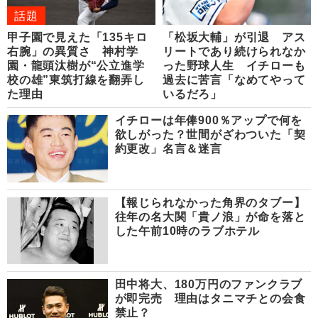
話題
甲子園で見えた「135キロ
「松坂大輔」が引退 アス
右腕」の異質さ 神村学
リートであり続けられなか
園・龍頭汰樹が“公立進学
った野球人生 イチローも
校の雄”東筑打線を翻弄し
過去に苦言「なめてやって
た理由
いるだろ」
イチローは年俸900％アップで何を
欲しがった？世間がざわついた「契
約更改」名言＆迷言
【報じられなかった角界のタブー】
往年の名大関「貴ノ浪」が命を落と
した午前10時のラブホテル
田中将大、180万円のファンクラブ
が即完売 理由はタニマチとの会食
禁止？