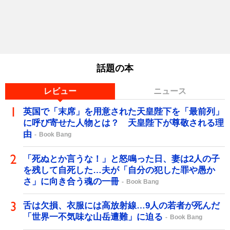
話題の本
レビュー
ニュース
英国で「末席」を用意された天皇陛下を「最前列」
に呼び寄せた人物とは？ 天皇陛下が尊敬される理
由
Book Bang
「死ぬとか言うな！」と怒鳴った日、妻は2人の子
を残して自死した…夫が「自分の犯した罪や愚か
さ」に向き合う魂の一冊
Book Bang
舌は欠損、衣服には高放射線…9人の若者が死んだ
「世界一不気味な山岳遭難」に迫る
Book Bang