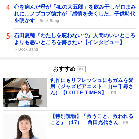
心を病んだ母が「4Lの大五郎」を飲み干しゲロまみ
れに…ノブコブ徳井が「感情を失くした」子供時代
を明かす
Book Bang
石田夏穂『わたしを庇わないで』人間のいいところ
よりも悪いところを書きたい【インタビュー】
Book Bang
おすすめ
創作にもリフレッシュにもガムを愛
用（ジャズピアニスト 山中千尋さ
ん）【LOTTE TIMES】
PR
【特別読物】「救うこと、救われる
こと」（17） 角田光代さん
PR