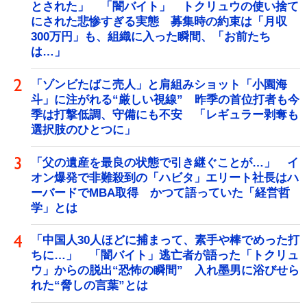
とされた」 「闇バイト」 トクリュウの使い捨て
にされた悲惨すぎる実態 募集時の約束は「月収
300万円」も、組織に入った瞬間、「お前たち
は…」
「ゾンビたばこ売人」と肩組みショット「小園海
斗」に注がれる“厳しい視線” 昨季の首位打者も今
季は打撃低調、守備にも不安 「レギュラー剥奪も
選択肢のひとつに」
「父の遺産を最良の状態で引き継ぐことが…」 イ
オン爆発で非難殺到の「ハビタ」エリート社長はハ
ーバードでMBA取得 かつて語っていた「経営哲
学」とは
「中国人30人ほどに捕まって、素手や棒でめった打
ちに…」 「闇バイト」逃亡者が語った「トクリュ
ウ」からの脱出“恐怖の瞬間” 入れ墨男に浴びせら
れた“脅しの言葉”とは