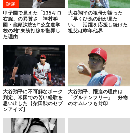
話題
甲子園で見えた「135キロ
大谷翔平の祖母が語った
右腕」の異質さ 神村学
「早くひ孫の顔が見た
園・龍頭汰樹が“公立進学
い」 活躍を応援し続けた
校の雄”東筑打線を翻弄し
祖父は昨年他界
た理由
大谷翔平に不可解なボーク
大谷翔平、躍進の理由は
判定、米国での苦い経験を
「グルテンフリー」 好物
思い出した【柴田勲のセブ
のオムレツも封印
ンアイズ】