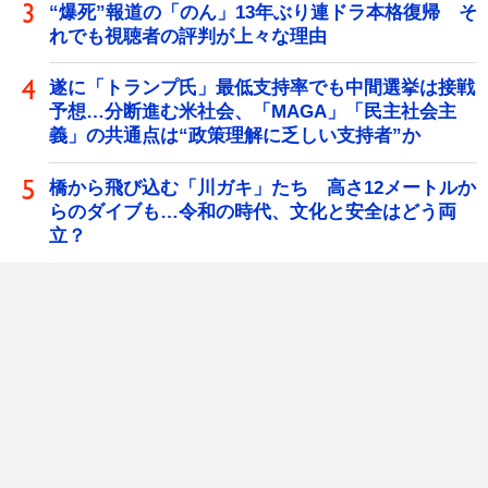
“爆死”報道の「のん」13年ぶり連ドラ本格復帰 そ
れでも視聴者の評判が上々な理由
遂に「トランプ氏」最低支持率でも中間選挙は接戦
予想…分断進む米社会、「MAGA」「民主社会主
義」の共通点は“政策理解に乏しい支持者”か
橋から飛び込む「川ガキ」たち 高さ12メートルか
らのダイブも…令和の時代、文化と安全はどう両
立？