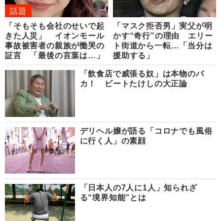
話題
「そもそも会社のせいで起
「マスク拒否男」実父が明
きた人災」 イオンモール
かす“奇行”の理由 エリー
事故被害者の親族が慟哭の
ト街道から一転…「当分は
証言 「最後の言葉は…」
援助する」
「飲食店で威張る奴」は本物のバ
カ！ ビートたけしの大正論
デリヘル嬢が語る「コロナでも風俗
に行く人」の素顔
「日本人の7人に1人」知られざ
る“境界知能”とは