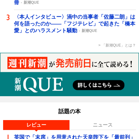
冊
新潮QUE
〈本人インタビュー〉渦中の当事者「佐藤二朗」は
何を語ったのか――「フジテレビ」で起きた「橋本
愛」とのハラスメント騒動
新潮QUE
「新潮QUE」とは？
話題の本
レビュー
ニュース
英国で「末席」を用意された天皇陛下を「最前列」