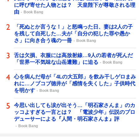
に呼び寄せた人物とは？ 天皇陛下が尊敬される理
由
Book Bang
「死ぬとか言うな！」と怒鳴った日、妻は2人の子
を残して自死した…夫が「自分の犯した罪や愚か
さ」に向き合う魂の一冊
Book Bang
舌は欠損、衣服には高放射線…9人の若者が死んだ
「世界一不気味な山岳遭難」に迫る
Book Bang
心を病んだ母が「4Lの大五郎」を飲み干しゲロまみ
れに…ノブコブ徳井が「感情を失くした」子供時代
を明かす
Book Bang
今思い出しても涙が出そう…「明石家さんま」のカ
ッコよすぎる一言とは？ 「電波少年」伝説のプロ
デューサーによる『人間・明石家さんま』評
Book Bang