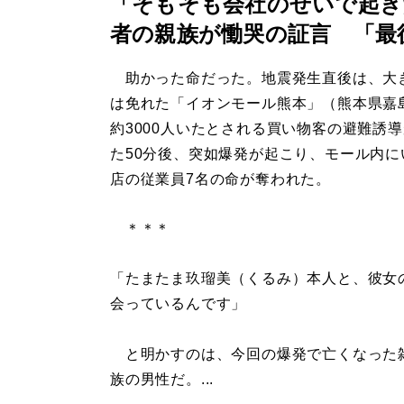
「そもそも会社のせいで起き
者の親族が慟哭の証言 「最
助かった命だった。地震発生直後は、大
は免れた「イオンモール熊本」（熊本県嘉
約3000人いたとされる買い物客の避難誘
た50分後、突如爆発が起こり、モール内に
店の従業員7名の命が奪われた。
＊＊＊
「たまたま玖瑠美（くるみ）本人と、彼女
会っているんです」
と明かすのは、今回の爆発で亡くなった雑
族の男性だ。...