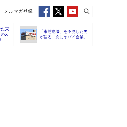
メルマガ登録
せた東
「東芝崩壊」を予見した男
のX
が語る「次にヤバイ企業」
..