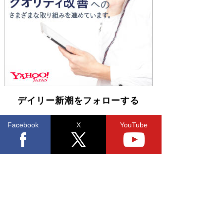
Book Bang
「不意に涙が出そうに…」高嶋政伸が明かし
た“13歳の娘を暴行する役”への葛藤 インティマ
シーコーディネーターに支えられたNHK『大奥』
の裏側
Book Bang
デイリー新潮をフォローする
Facebook
X
YouTube