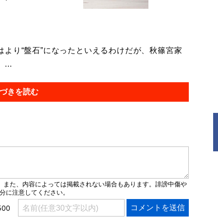
より“盤石”になったといえるわけだが、秋篠宮家
..
づきを読む