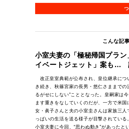
つ
こんな記
小室夫妻の「極秘帰国プラン
イベートジェット」案も… 
改正皇室典範が公布され、皇位継承につ
き続き、秋篠宮家の長男・悠仁さままでの
るがせにしない”こととなった。皇嗣家は
ます重きをなしていくのだが、一方で米国
女・眞子さんと夫の小室圭さんは家族三人
っぱいの生活を送る様子が目撃されている
小室夫妻に今回、“思わぬ動き”があったと