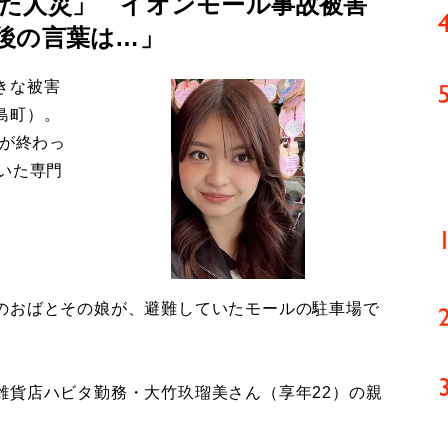
た人災」 イオンモール事故被害
後の言葉は…」
きな被害
島町）。
導が終わっ
いた専門
のおばとその娘が、避難していたモールの駐車場で
貨店ハビタ勤務・大竹玖瑠美さん（享年22）の親