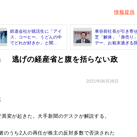
情報提供
鉄道会社が就活生に「アイ
車谷前社長が引き寄
ス、コーヒー、うどんの中
芝「解体」「身売り」
でどれが好きか」と聞...
デー、お粗末過ぎる辞.
」 逃げの経産省と腹を括らない政
2021年06月28日
た
で異変が起きた。大手新聞のデスクが解説する。
補者のうち2人の再任が株主の反対多数で否決された