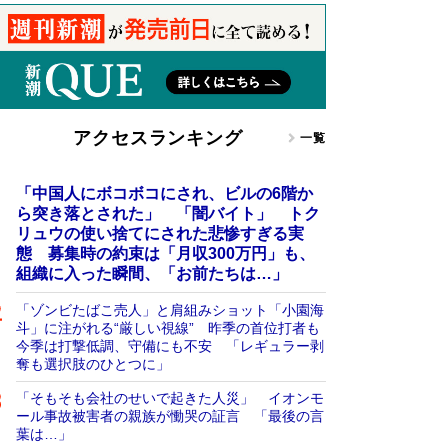
アクセスランキング
一覧
「中国人にボコボコにされ、ビルの6階か
ら突き落とされた」 「闇バイト」 トク
リュウの使い捨てにされた悲惨すぎる実
態 募集時の約束は「月収300万円」も、
組織に入った瞬間、「お前たちは…」
「ゾンビたばこ売人」と肩組みショット「小園海
斗」に注がれる“厳しい視線” 昨季の首位打者も
今季は打撃低調、守備にも不安 「レギュラー剥
奪も選択肢のひとつに」
「そもそも会社のせいで起きた人災」 イオンモ
ール事故被害者の親族が慟哭の証言 「最後の言
葉は…」