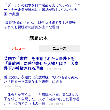
「プーチンの戦争を日本製品が支えている」「パ
ートナー企業が日本に」米紙が報じた“スパイ天
国”の実態
“爆死”報道の「のん」13年ぶり連ドラ本格復帰
それでも視聴者の評判が上々な理由
話題の本
レビュー
ニュース
英国で「末席」を用意された天皇陛下を
「最前列」に呼び寄せた人物とは？ 天皇
陛下が尊敬される理由
Book Bang
舌は欠損、衣服には高放射線…9人の若者が死ん
だ「世界一不気味な山岳遭難」に迫る
Book Bang
「死ぬとか言うな！」と怒鳴った日、妻は2人の
子を残して自死した…夫が「自分の犯した罪や愚
かさ」に向き合う魂の一冊
Book Bang