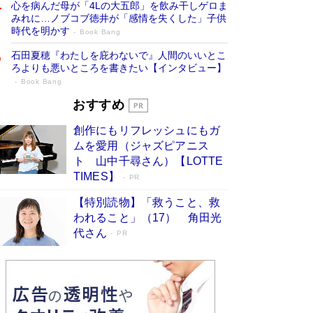
心を病んだ母が「4Lの大五郎」を飲み干しゲロま
みれに…ノブコブ徳井が「感情を失くした」子供
時代を明かす
Book Bang
石田夏穂『わたしを庇わないで』人間のいいとこ
ろよりも悪いところを書きたい【インタビュー】
Book Bang
「叱って伸びるやつは、褒めたらもっと伸
おすすめ
びる」俳優・高嶋政伸が家族に教わっ
創作にもリフレッシュにもガ
た“人を育てるコツ”…芸への考え方を明か
ムを愛用（ジャズピアニス
す
Book Bang
ト 山中千尋さん）【LOTTE
「『火垂るの墓』は、大嘘である」原作者が抱き
TIMES】
PR
続けた“自責の念”とは…「自己憐憫は描きたくな
い」監督が徹底的にこだわったこと（後編） #
【特別読物】「救うこと、救
戦争の記憶
Book Bang
われること」（17） 角田光
代さん
美輪明宏 晩年の回答を集めた『ほほえんで生き
PR
るための人生相談』がランクイン［エンターテイ
メントベストセラー］
Book Bang
「宇宙兄弟」最終46巻がベストセラー1位 宇宙
開発への関心を押し上げた18年の物語に幕 特装
版には「宇宙で描かれたマンガ」も収録