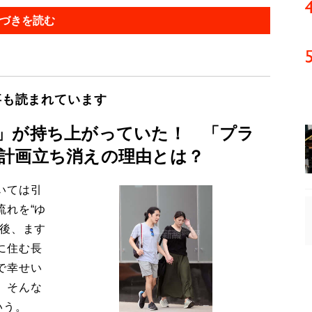
づきを読む
事も読まれています
」が持ち上がっていた！ 「プラ
計画立ち消えの理由とは？
いては引
流れを“ゆ
今後、ます
に住む長
で幸せい
。そんな
いう。