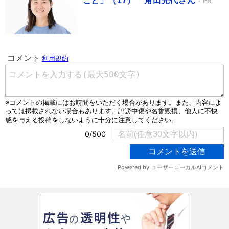
こと」（17） 角田光代さん
PR