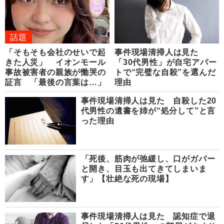
話題
「そもそも会社のせいで起
事件現場清掃人は見た
きた人災」 イオンモール
「30代男性」が自宅アパー
事故被害者の親族が慟哭の
トで“完璧な自殺”を選んだ
証言 「最後の言葉は…」
理由
事件現場清掃人は見た 自殺した20
代男性の遺書を姉が“処分して”と言
った理由
「死後、筋肉が弛緩し、口がガバー
と開き、目玉も出てきてしまいま
す」【壮絶な死の現場】
事件現場清掃人は見た 認知症で退