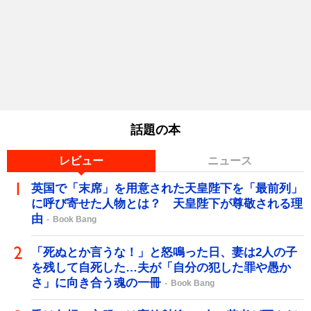
話題の本
レビュー
ニュース
英国で「末席」を用意された天皇陛下を「最前列」
に呼び寄せた人物とは？ 天皇陛下が尊敬される理
由
Book Bang
「死ぬとか言うな！」と怒鳴った日、妻は2人の子
を残して自死した…夫が「自分の犯した罪や愚か
さ」に向き合う魂の一冊
Book Bang