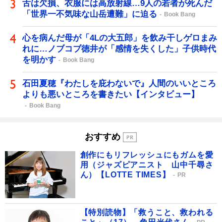
舌は欠損、衣服には高放射線…9人の若者が死んだ
「世界一不気味な山岳遭難」に迫る
Book Bang
心を病んだ母が「4Lの大五郎」を飲み干しゲロまみ
れに…ノブコブ徳井が「感情を失くした」子供時代
を明かす
Book Bang
石田夏穂『わたしを庇わないで』人間のいいところ
よりも悪いところを書きたい【インタビュー】
Book Bang
おすすめ
創作にもリフレッシュにもガムを愛
用（ジャズピアニスト 山中千尋さ
ん）【LOTTE TIMES】
PR
【特別読物】「救うこと、救われる