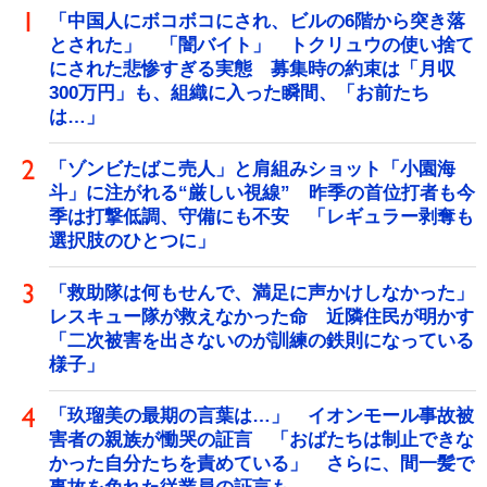
「中国人にボコボコにされ、ビルの6階から突き落
とされた」 「闇バイト」 トクリュウの使い捨て
にされた悲惨すぎる実態 募集時の約束は「月収
300万円」も、組織に入った瞬間、「お前たち
は…」
「ゾンビたばこ売人」と肩組みショット「小園海
斗」に注がれる“厳しい視線” 昨季の首位打者も今
季は打撃低調、守備にも不安 「レギュラー剥奪も
選択肢のひとつに」
「救助隊は何もせんで、満足に声かけしなかった」
レスキュー隊が救えなかった命 近隣住民が明かす
「二次被害を出さないのが訓練の鉄則になっている
様子」
「玖瑠美の最期の言葉は…」 イオンモール事故被
害者の親族が慟哭の証言 「おばたちは制止できな
かった自分たちを責めている」 さらに、間一髪で