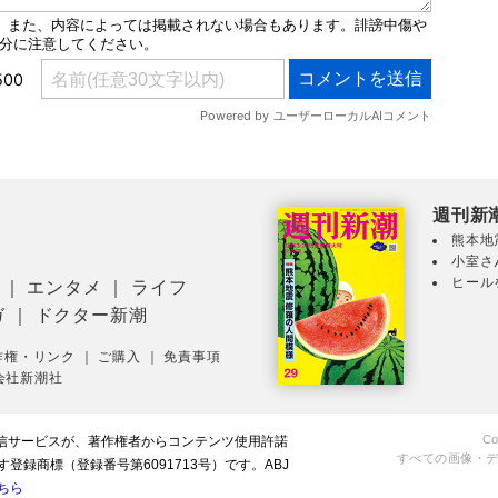
週刊新
熊本地
小室さ
ヒール
｜
エンタメ
｜
ライフ
ガ
｜
ドクター新潮
作権・リンク
｜
ご購入
｜
免責事項
会社新潮社
Co
配信サービスが、著作権者からコンテンツ使用許諾
すべての画像・
録商標（登録番号第6091713号）です。ABJ
ちら