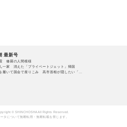
潮 最新号
震 修羅の人間模様
ん一家 消えた「プライベートジェット」帰国
を履いて国会で座りこみ 高市首相が隠したい「...
pyright © SHINCHOSHA All Rights Reserved.
データについて無断転用・無断転載を禁じます。