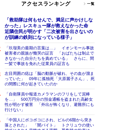
アクセスランキング
一覧
「救助隊は何もせんで、満足に声かけしな
かった」レスキュー隊が救えなかった命
近隣住民が明かす「二次被害を出さないの
が訓練の鉄則になっている様子」
「玖瑠美の最期の言葉は…」 イオンモール事故
被害者の親族が慟哭の証言 「おばたちは制止で
きなかった自分たちを責めている」 さらに、間
一髪で事故を免れた従業員の証言も
左目周囲の痣は「脳の動脈が破れ、その血が溜ま
っていた」 09年に孤独死「大原麗子さん」、死
の間際に何が起きていたのか
「自衛隊員や報道カメラマンのフリをして泥棒
を…」 500万円分の預金通帳を盗まれた高齢女
性が明かす被害 「外出が怖くなり、避難所にも
行けない」
「中国人にボコボコにされ、ビルの6階から突き
落とされた」 「闇バイト」 トクリュウの使い