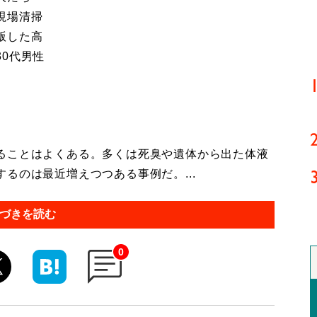
現場清掃
版した高
0代男性
ることはよくある。多くは死臭や遺体から出た体液
るのは最近増えつつある事例だ。...
づきを読む
0