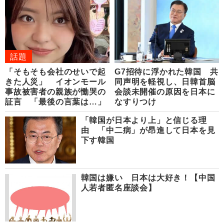
話題
「そもそも会社のせいで起
G7招待に浮かれた韓国 共
きた人災」 イオンモール
同声明を軽視し、日韓首脳
事故被害者の親族が慟哭の
会談未開催の原因を日本に
証言 「最後の言葉は…」
なすりつけ
「韓国が日本より上」と信じる理
由 「中二病」が昂進して日本を見
下す韓国
韓国は嫌い 日本は大好き！【中国
人若者匿名座談会】