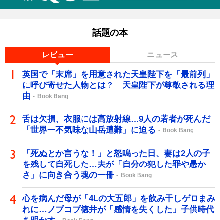
話題の本
レビュー
ニュース
英国で「末席」を用意された天皇陛下を「最前列」
に呼び寄せた人物とは？ 天皇陛下が尊敬される理
由
Book Bang
舌は欠損、衣服には高放射線…9人の若者が死んだ
「世界一不気味な山岳遭難」に迫る
Book Bang
「死ぬとか言うな！」と怒鳴った日、妻は2人の子
を残して自死した…夫が「自分の犯した罪や愚か
さ」に向き合う魂の一冊
Book Bang
心を病んだ母が「4Lの大五郎」を飲み干しゲロまみ
れに…ノブコブ徳井が「感情を失くした」子供時代