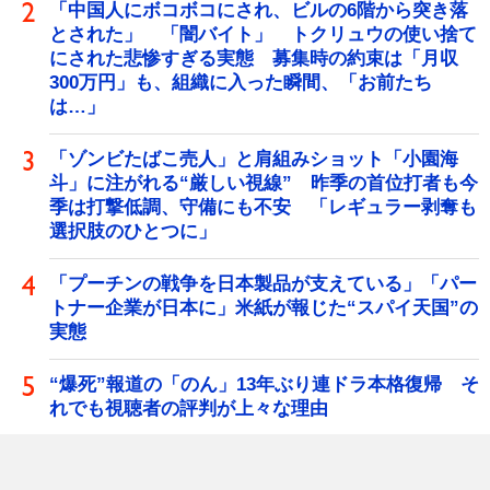
「中国人にボコボコにされ、ビルの6階から突き落
とされた」 「闇バイト」 トクリュウの使い捨て
にされた悲惨すぎる実態 募集時の約束は「月収
300万円」も、組織に入った瞬間、「お前たち
は…」
「ゾンビたばこ売人」と肩組みショット「小園海
斗」に注がれる“厳しい視線” 昨季の首位打者も今
季は打撃低調、守備にも不安 「レギュラー剥奪も
選択肢のひとつに」
「プーチンの戦争を日本製品が支えている」「パー
トナー企業が日本に」米紙が報じた“スパイ天国”の
実態
“爆死”報道の「のん」13年ぶり連ドラ本格復帰 そ
れでも視聴者の評判が上々な理由