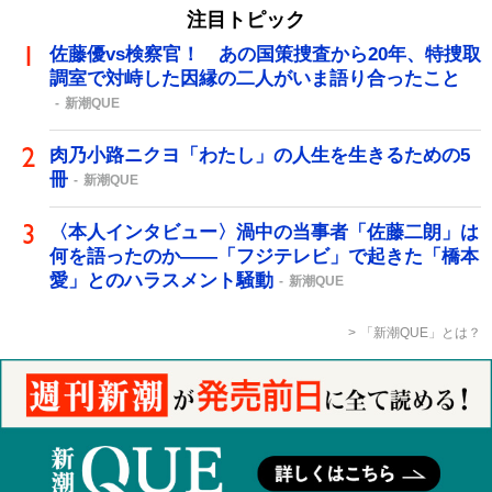
注目トピック
佐藤優vs検察官！ あの国策捜査から20年、特捜取
調室で対峙した因縁の二人がいま語り合ったこと
新潮QUE
肉乃小路ニクヨ「わたし」の人生を生きるための5
冊
新潮QUE
〈本人インタビュー〉渦中の当事者「佐藤二朗」は
何を語ったのか――「フジテレビ」で起きた「橋本
愛」とのハラスメント騒動
新潮QUE
「新潮QUE」とは？