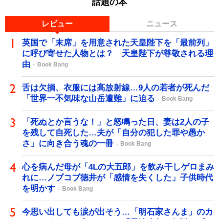
話題の本
レビュー
ニュース
英国で「末席」を用意された天皇陛下を「最前列」
に呼び寄せた人物とは？ 天皇陛下が尊敬される理
由
Book Bang
舌は欠損、衣服には高放射線…9人の若者が死んだ
「世界一不気味な山岳遭難」に迫る
Book Bang
「死ぬとか言うな！」と怒鳴った日、妻は2人の子
を残して自死した…夫が「自分の犯した罪や愚か
さ」に向き合う魂の一冊
Book Bang
心を病んだ母が「4Lの大五郎」を飲み干しゲロまみ
れに…ノブコブ徳井が「感情を失くした」子供時代
を明かす
Book Bang
今思い出しても涙が出そう…「明石家さんま」のカ