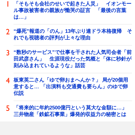
「そもそも会社のせいで起きた人災」 イオンモー
ル事故被害者の親族が慟哭の証言 「最後の言葉
は…」
“爆死”報道の「のん」13年ぶり連ドラ本格復帰 そ
れでも視聴者の評判が上々な理由
“数秒のサービス”で仕事を干された人気司会者「前
田武彦さん」 生涯現役だった気概と「体に秒針が
刻み込まれているような」話芸
板東英二さん「ゆで卵おまへんか？」 局が20個用
意すると… 「出演料も交通費も要らん」のゆで卵
伝説
「将来的に年約2500億円という莫大な金額に…」
三井物産「鉄鉱石事業」爆発的収益力の秘密とは