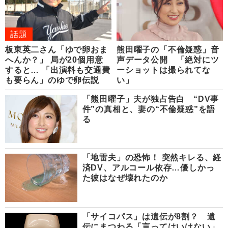
話題
板東英二さん「ゆで卵おま
熊田曜子の「不倫疑惑」音
へんか？」 局が20個用意
声データ公開 「絶対にツ
すると… 「出演料も交通費
ーショットは撮られてな
も要らん」のゆで卵伝説
い」
「熊田曜子」夫が独占告白 “DV事
件”の真相と、妻の“不倫疑惑”を語
る
「地雷夫」の恐怖！ 突然キレる、経
済DV、アルコール依存…優しかっ
た彼はなぜ壊れたのか
「サイコパス」は遺伝が8割？ 遺
伝にまつわる「言ってはいけない」