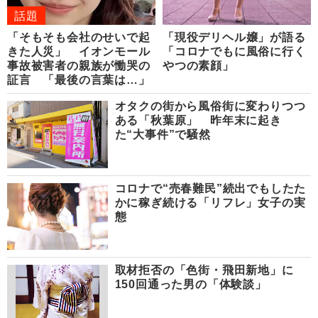
話題
「そもそも会社のせいで起
「現役デリヘル嬢」が語る
きた人災」 イオンモール
「コロナでもに風俗に行く
事故被害者の親族が慟哭の
やつの素顔」
証言 「最後の言葉は…」
オタクの街から風俗街に変わりつつ
ある「秋葉原」 昨年末に起き
た“大事件”で騒然
コロナで“売春難民”続出でもしたた
かに稼ぎ続ける「リフレ」女子の実
態
取材拒否の「色街・飛田新地」に
150回通った男の「体験談」