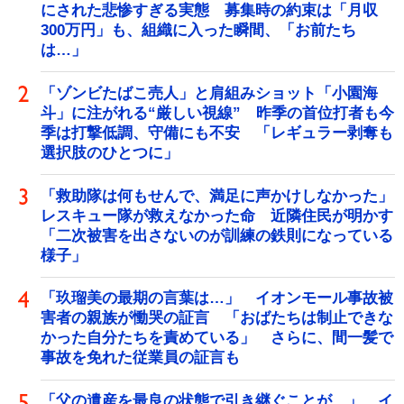
にされた悲惨すぎる実態 募集時の約束は「月収
300万円」も、組織に入った瞬間、「お前たち
は…」
「ゾンビたばこ売人」と肩組みショット「小園海
斗」に注がれる“厳しい視線” 昨季の首位打者も今
季は打撃低調、守備にも不安 「レギュラー剥奪も
選択肢のひとつに」
「救助隊は何もせんで、満足に声かけしなかった」
レスキュー隊が救えなかった命 近隣住民が明かす
「二次被害を出さないのが訓練の鉄則になっている
様子」
「玖瑠美の最期の言葉は…」 イオンモール事故被
害者の親族が慟哭の証言 「おばたちは制止できな
かった自分たちを責めている」 さらに、間一髪で
事故を免れた従業員の証言も
「父の遺産を最良の状態で引き継ぐことが…」 イ