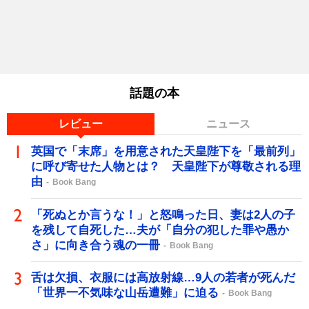
話題の本
レビュー
ニュース
英国で「末席」を用意された天皇陛下を「最前列」
に呼び寄せた人物とは？ 天皇陛下が尊敬される理
由
Book Bang
「死ぬとか言うな！」と怒鳴った日、妻は2人の子
を残して自死した…夫が「自分の犯した罪や愚か
さ」に向き合う魂の一冊
Book Bang
舌は欠損、衣服には高放射線…9人の若者が死んだ
「世界一不気味な山岳遭難」に迫る
Book Bang