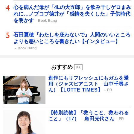
心を病んだ母が「4Lの大五郎」を飲み干しゲロまみ
れに…ノブコブ徳井が「感情を失くした」子供時代
を明かす
Book Bang
石田夏穂『わたしを庇わないで』人間のいいところ
よりも悪いところを書きたい【インタビュー】
Book Bang
おすすめ
創作にもリフレッシュにもガムを愛
用（ジャズピアニスト 山中千尋さ
ん）【LOTTE TIMES】
PR
【特別読物】「救うこと、救われる
こと」（17） 角田光代さん
PR