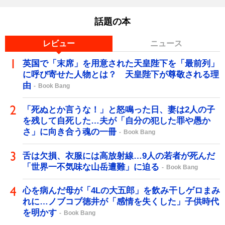
話題の本
レビュー
ニュース
英国で「末席」を用意された天皇陛下を「最前列」
に呼び寄せた人物とは？ 天皇陛下が尊敬される理
由
Book Bang
「死ぬとか言うな！」と怒鳴った日、妻は2人の子
を残して自死した…夫が「自分の犯した罪や愚か
さ」に向き合う魂の一冊
Book Bang
舌は欠損、衣服には高放射線…9人の若者が死んだ
「世界一不気味な山岳遭難」に迫る
Book Bang
心を病んだ母が「4Lの大五郎」を飲み干しゲロまみ
れに…ノブコブ徳井が「感情を失くした」子供時代
を明かす
Book Bang