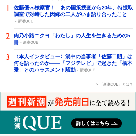
佐藤優vs検察官！ あの国策捜査から20年、特捜取
調室で対峙した因縁の二人がいま語り合ったこと
新潮QUE
肉乃小路ニクヨ「わたし」の人生を生きるための5
冊
新潮QUE
〈本人インタビュー〉渦中の当事者「佐藤二朗」は
何を語ったのか――「フジテレビ」で起きた「橋本
愛」とのハラスメント騒動
新潮QUE
「新潮QUE」とは？