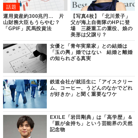
話題
運用資産約300兆円… 片
【写真4枚】「北川景子」
山財務大臣もうらやむ？
父が海上自衛隊のHPに登
「GPIF」尻馬投資法
場 三菱重工の重役、娘の
美形は父譲り？
女優と「青年実業家」との結婚は
「玉の輿」婚ではない 結婚と離婚
の知られざる真実
鉄道会社が就活生に「アイスクリー
ム、コーヒー、うどんのなかでどれ
が好きか」と聞く重要なワケ
EXILE「岩田剛典」は「高学歴」＆
「親が金持ち」という芸能界の天然
記念物