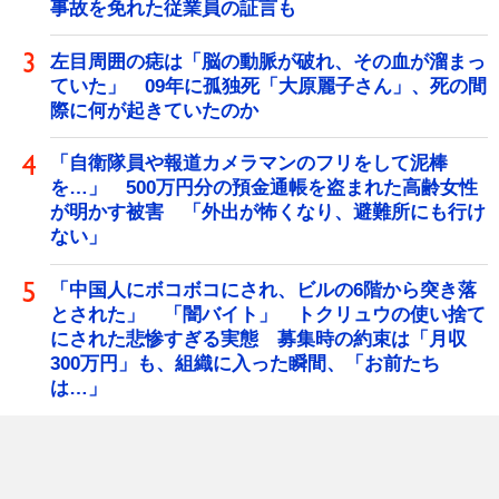
事故を免れた従業員の証言も
左目周囲の痣は「脳の動脈が破れ、その血が溜まっ
ていた」 09年に孤独死「大原麗子さん」、死の間
際に何が起きていたのか
「自衛隊員や報道カメラマンのフリをして泥棒
を…」 500万円分の預金通帳を盗まれた高齢女性
が明かす被害 「外出が怖くなり、避難所にも行け
ない」
「中国人にボコボコにされ、ビルの6階から突き落
とされた」 「闇バイト」 トクリュウの使い捨て
にされた悲惨すぎる実態 募集時の約束は「月収
300万円」も、組織に入った瞬間、「お前たち
は…」