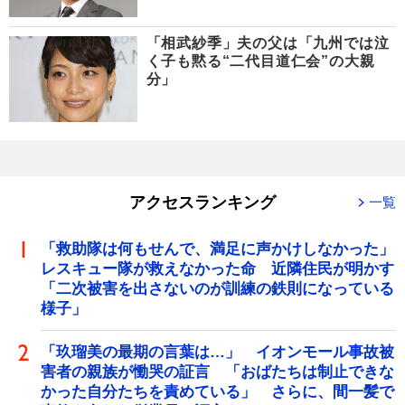
「相武紗季」夫の父は「九州では泣
く子も黙る“二代目道仁会”の大親
分」
アクセスランキング
一覧
「救助隊は何もせんで、満足に声かけしなかった」
レスキュー隊が救えなかった命 近隣住民が明かす
「二次被害を出さないのが訓練の鉄則になっている
様子」
「玖瑠美の最期の言葉は…」 イオンモール事故被
害者の親族が慟哭の証言 「おばたちは制止できな
かった自分たちを責めている」 さらに、間一髪で