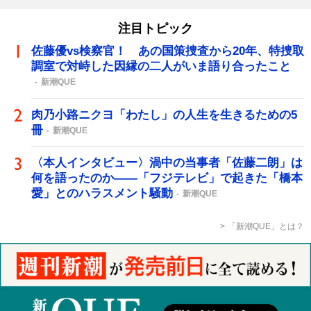
注目トピック
佐藤優vs検察官！ あの国策捜査から20年、特捜取
調室で対峙した因縁の二人がいま語り合ったこと
新潮QUE
肉乃小路ニクヨ「わたし」の人生を生きるための5
冊
新潮QUE
〈本人インタビュー〉渦中の当事者「佐藤二朗」は
何を語ったのか――「フジテレビ」で起きた「橋本
愛」とのハラスメント騒動
新潮QUE
「新潮QUE」とは？