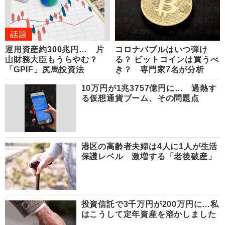
話題
運用資産約300兆円… 片
コロナバブルはいつ弾け
山財務大臣もうらやむ？
る？ ビットコインは買うべ
「GPIF」尻馬投資法
き？ 専門家7名が分析
10万円が1兆3757億円に… 過熱す
る仮想通貨ブーム、その問題点
港区の高齢者夫婦は4人に1人が生活
保護レベル 激増する「老後破産」
投資信託で3千万円が200万円に…私
はこうして定年資産を溶かしました