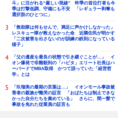
斗」に注がれる“厳しい視線” 昨季の首位打者も今
季は打撃低調、守備にも不安 「レギュラー剥奪も
選択肢のひとつに」
「救助隊は何もせんで、満足に声かけしなかった」
レスキュー隊が救えなかった命 近隣住民が明かす
「二次被害を出さないのが訓練の鉄則になっている
様子」
「父の遺産を最良の状態で引き継ぐことが…」 イ
オン爆発で非難殺到の「ハビタ」エリート社長はハ
ーバードでMBA取得 かつて語っていた「経営哲
学」とは
「玖瑠美の最期の言葉は…」 イオンモール事故被
害者の親族が慟哭の証言 「おばたちは制止できな
かった自分たちを責めている」 さらに、間一髪で
事故を免れた従業員の証言も