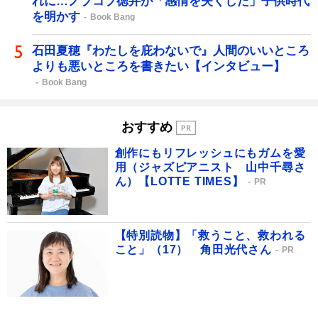
れに…ノブコブ徳井が「感情を失くした」子供時代
を明かす
Book Bang
石田夏穂『わたしを庇わないで』人間のいいところ
よりも悪いところを書きたい【インタビュー】
Book Bang
おすすめ
創作にもリフレッシュにもガムを愛
用（ジャズピアニスト 山中千尋さ
ん）【LOTTE TIMES】
PR
【特別読物】「救うこと、救われる
こと」（17） 角田光代さん
PR