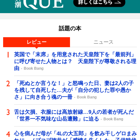
話題の本
レビュー
ニュース
英国で「末席」を用意された天皇陛下を「最前列」
に呼び寄せた人物とは？ 天皇陛下が尊敬される理
由
Book Bang
「死ぬとか言うな！」と怒鳴った日、妻は2人の子
を残して自死した…夫が「自分の犯した罪や愚か
さ」に向き合う魂の一冊
Book Bang
舌は欠損、衣服には高放射線…9人の若者が死んだ
「世界一不気味な山岳遭難」に迫る
Book Bang
心を病んだ母が「4Lの大五郎」を飲み干しゲロまみ